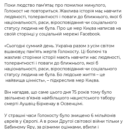
інформації
Рішення та розпорядження
Освіта та навчальні заклади
Громадська експертиза
Поки людство пам’ятає про помилки минулого,
Медіагалерея
Голокост не повториться. Жахлива історія має навчити
Інформація з обмеженим доступом
Портал Послуг
Проєкти розпоряджень, що
Дороги, транспорт та парковки
людяності, толерантності і поваги до ближнього, якої б
Громадський бюджет
Підписатися на новини та анонси від
перебувають на погодженні КМВА
національності, раси, віросповідання чи соціального
Подати запит онлайн
КМДА / Subscribe to announcements
статусу людина не була. Про це мер Києва написав на
Навколишнє середовище міста
Консультації з громадськістю
from the KCSA
Рішення Київради
своїй сторінці у соціальній мережі Facebook.
Проекти нормативно-правових та
Містобудування та земельні ділянки
Громадська рада
інших актів
Порядок акредитації медіа /
«Сьогодні сумний день. Україна разом з усім світом
Контактна інформація
Accreditation process
вшановує пам’ять жертв Голокосту. Ці болючі та
Культура, спорт, дозвілля
Петиції
Нормативна база
жахливі сторінки історії мають навчити нас людяності,
Графік роботи та прийому громадян
Подати журналістський запит /
толерантності і поваги до ближнього, якої б
Бізнес та ліцензування
Відкритий бюджет
Питання і відповіді про публічну
Submitting a media request
національності, раси, віросповідання чи соціального
Вакансії
інформацію
статусу людина не була. Бо людське життя – це
Фінанси та бюджет
Контактний центр
найвища цінність», – підкреслив мер Києва.
Зйомки в лікарнях в умовах воєнного
Статистика
Порядок оскарження рішень, дій чи
стану / Rules for media coverage of
Безпека та правопорядок
Допомога учасникам АТО
бездіяльності розпорядників інформації
Він нагадав, що саме цього дня 75 років тому було
hospitals at work under martial law
Звернення громадян
звільнено в’язнів найбільшого нацистського табору
Ритуальні послуги
Рада з питань внутрішньо переміщених
смерті Аушвіц-Біркенау в Освенцімі.
Звіти про опрацювання запитів на
Контакти для медіа / Contacts for mass
Регуляторна діяльність
осіб при Київській міській військовій
публічну інформацію
media
Іноземцям / For foreigners
адміністрації
У страшні часи Голокосту було знищено 6 мільйонів
Промисловість і наука Києва
євреїв у Європі. А в роки Другої світової війни тільки у
Інформація для споживачів
Пам'ятки культурної спадщини
«Ініціатива «Партнерство «Відкритий
Бабиному Яру, за різними оцінками, вбили і