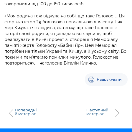
Підприємства, установи, організації
захоронили від 100 до 150 тисяч осіб.
Уряд» – місцевий рівень»
Про відкриті дані
Портал Захисників та Захисниць
Kyiv International Relations
«Моя родина теж відчула на собі, що таке Голокост... Ця
Важливе під час воєнного стану
Портал даних Києва
Безбар'єрність
сторінка історії є болючою і повчальною для світу. І як
Річні звіти
мер Києва, і як людина, яка знає, що таке Голокост з
Публічні дашборди
Портал послуг
історії своєї родини, я докладаю всіх зусиль, щоб
Гендерна політика
реалізувати в Києві проект зі створення Меморіалу
пам’яті жертв Голокосту «Бабин Яр». Цей Меморіал
Міський застосунок Київ Цифровий
Безбар'єрність
потрібен не тільки Україні та Києву, а й усьому світу. Бо
поки ми пам’ятаємо помилки минулого, Голокост не
Важливе під час воєнного стану
повториться», – наголосив Віталій Кличко.
Київська міська військова адміністрація
Надрукувати
Попередні
Наступний
й матеріал
матеріал