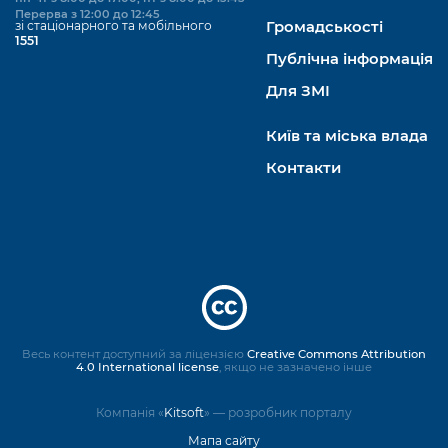
Перерва з 12:00 до 12:45
зі стаціонарного та мобільного
Громадськості
1551
Публічна інформація
Для ЗМІ
Київ та міська влада
Контакти
Весь контент доступний за ліцензією
Creative Commons Attribution
4.0 International license
, якщо не зазначено інше
Компанія «
Kitsoft
» — розробник порталу
Мапа сайту