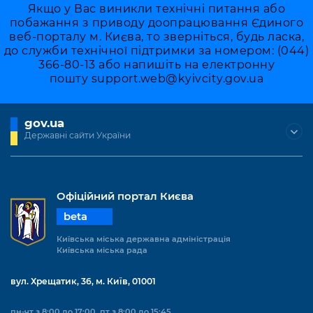
Якщо у Вас виникли технічні питання або
побажання з приводу доопрацювання Єдиного
веб-порталу м. Києва, то зверніться, будь ласка,
до служби технічної підтримки за номером: (044)
366-80-13 або напишіть на електронну
пошту
support.web@kyivcity.gov.ua
gov.ua
Державні сайти України
Офіційний портал Києва
beta
Київська міська державна адміністрація
Київська міська рада
вул. Хрещатик, 36, м. Київ, 01001
пн-чт з 8:00 до 17:00, пт з 8:00 до 15:45