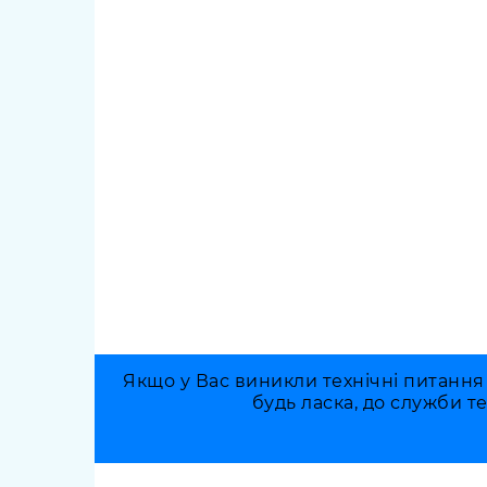
Якщо у Вас виникли технічні питання
будь ласка, до служби т