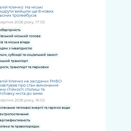
алій Кличко: На міські
ршрути вийшли ще 8 нових
асних тролейбусів
серпня 2026 року, 17:05
збар'єрність
ївський міський голова
їв та міська влада
дям з інвалідністю
льги, субсидії та соціальний захист
ський транспорт
роги, транспорт та парковки
алій Кличко на засіданні РНБО
звітував про стан виконання
ну стійкості столиці та
готовку міста до зими
серпня 2026 року, 16:02
стачання теплової енергії та гарячої води
ектропостачання
ергоефективність
зпека та правопорядок