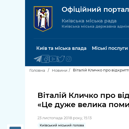
Офіційний портал
Київська міська рада
Київська міська державна адмін
Київ та міська влада
Міські послуги
Віталій Кличко про відкрит
Головна
Новини
Київський міський голова
Будинок 
послуги
Віталій Кличко про ві
Київська міська рада
«Це дуже велика пом
Пільги, су
Про Київ
соціальн
23 листопада 2018 року, 15:13
Керівництво КМДА
Паспорт, 
Київський міський голова