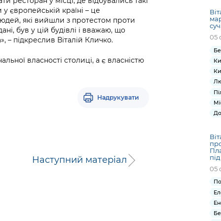
ати ресторан у місці, де відбувались такі
 у європейській країні – це
Віт
ма
людей, які вийшли з протестом проти
суч
ані, був у цій будівлі і вважаю, що
05 
, – підкреслив Віталій Кличко.
Бе
льної власності столиці, а є власністю
Ки
Ки
Лю
Пі
Надрукувати
Мі
До
Віт
про
Пла
під
Наступний матеріал
05 
По
Ел
Ен
Бе