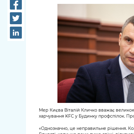
довідки
Структура
Лікарні 
Рішення та розпорядження
Освіта та
Проєкти розпоряджень, що
заклади
перебувають на погодженні
КМВА
Дороги, 
парковки
Навколи
середови
Мер Києва Віталій Кличко вважає велико
харчування KFC у Будинку профспілок. Про 
«Однозначно, це неправильне рішення. К