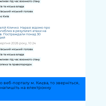
жливе під час воєнного стану
їв та міська влада
ївський міський голова
о Київ
алій Кличко: Наразі відомо про
агиблих в результаті атаки на
в. Постраждали понад 30
дей
серпня 2026 року, 10:24
ївський міський голова
їв та міська влада
жливе під час воєнного стану
зпека та правопорядок
веб-порталу м. Києва, то зверніться,
о напишіть на електронну