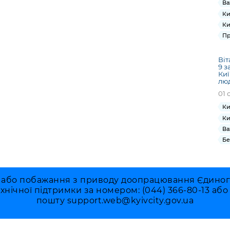
Ва
Ки
Ки
Пр
Віт
9 з
Киї
лю
01 
Ки
Ки
Ва
Бе
 або побажання з приводу доопрацювання Єдиного 
ехнічної підтримки за номером: (044) 366-80-13 аб
пошту
support.web@kyivcity.gov.ua