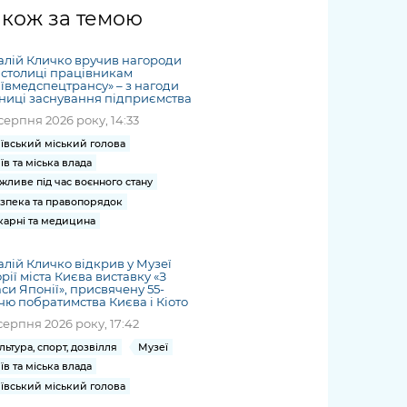
жет
Річні звіти
Києва
журналіст
міській військовій
coverage
акож за темою
Портал послуг
док
и та
ський
адміністрації
of
нтр
Гендерна політика
Публічні
рження
и від
запит /
hospitals
алій Кличко вручив нагороди
Міський застосунок Київ
дашборди
ь, дій чи
 /
«Ініціатива
Submitting
 столиці працівникам
at work
Безбар'єрність
Цифровий
ївмедспецтрансу» – з нагоди
яльності
ribe
«Партнерство
a media
under
ниці заснування підприємства
рядників
«Відкритий Уряд» –
request
martial law
серпня 2026 року, 14:33
Київська міська військова
Важливе під час
мації
unce
місцевий рівень»
адміністрація
воєнного стану
ївський міський голова
s
Контакти
їв та міська влада
 про
Важливе під час
the
для медіа
жливе під час воєнного стану
цювання
воєнного стану
/ Contacts
зпека та правопорядок
ів на
for mass
карні та медицина
чну
media
рмацію
алій Кличко відкрив у Музеї
орії міста Києва виставку «З
си Японії», присвячену 55-
чю побратимства Києва і Кіото
серпня 2026 року, 17:42
льтура, спорт, дозвілля
Музеї
їв та міська влада
ївський міський голова