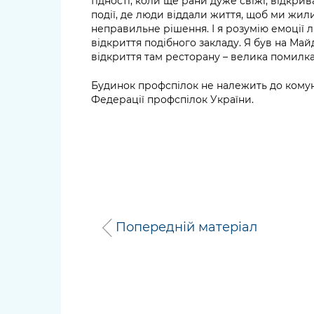
Гідності, коли ще рани дуже свіжі, відкрив
події, де люди віддали життя, щоб ми жили
неправильне рішення. І я розумію емоції 
відкриття подібного закладу. Я був на Майд
відкриття там ресторану – велика помилка»
Будинок профспілок не належить до комуна
Федерації профспілок України.
Попередній матеріал