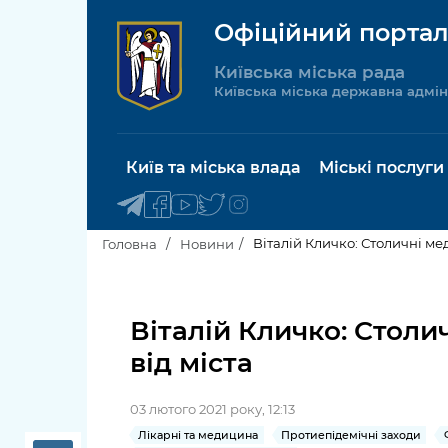
Офіційний портал
Київська міська рада
Київська міська державна адмін
Київ та міська влада
Міські послуги
Віталій Кличко: Столичні ме
Головна
Новини
Київський міський голова
Будинок 
послуги
Віталій Кличко: Стол
Київська міська рада
від міста
Пільги, су
Про Київ
соціальн
03 лютого 2021 року, 12:13
Керівництво КМДА
Паспорт, 
Лікарні та медицина
Протиепідемічні заходи