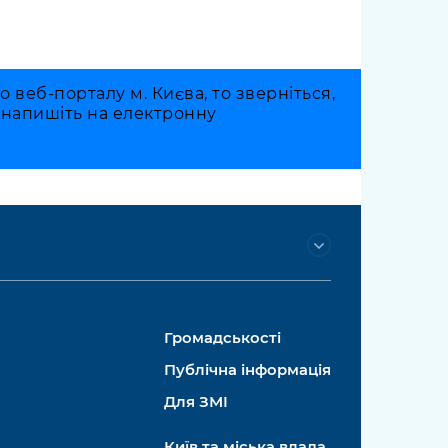
веб-порталу м. Києва, то зверніться,
о напишіть на електронну
Громадськості
Публічна інформація
Для ЗМІ
Київ та міська влада