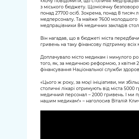
«Хочу повідомити, що столичні медпраців
з міського бюджету. Щомісячну безповор
понад 27700 осіб. Зокрема, понад 8 тисяч 
медперсоналу. Та майже 7600 молодшого 
медпрацівники 84 медичних закладів столи
Він нагадав, що в бюджеті міста передбачи
гривень на таку фінансову підтримку всіх 
Доплачувало місто медикам і минулого ро
того, як, за медичною реформою, з квітня
фінансування Національної служби здоров
«Цього ж року, за моєї ініціативи, ми збі
столичні лікарі отримують від міста 5000
медичний персонал – 2000 гривень. І ми 
нашим медикам!» – наголосив Віталій Кли