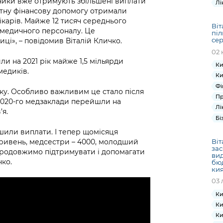
ники вже отримують збільшені виплати
Лі
отну фінансову допомогу отримали
лікарів. Майже 12 тисяч середнього
Віт
медичного персоналу. Це
піл
сер
ці», – повідомив Віталій Кличко.
02 
ли на 2021 рік майже 1,5 мільярди
Ки
медиків.
Ки
Фі
ку. Особливо важливим це стало після
Пр
 2020-го медзаклади перейшли на
Лі
’я.
Бі
льшили виплати. І тепер щомісяця
Віт
 гривень, медсестри – 4000, молодший
зас
продовжимо підтримувати і допомагати
вид
чко.
бюд
ки
03 
Ки
Ки
Ки