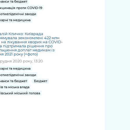
нанси та бюджет
кцинація проти COVID-19
отиепідемічні заходи
карні та медицина
алій Кличко: Київрада
ямувала зекономлені 422 млн
 на лікування хворих на COVID-
та підтримала рішення про
льшення доплат медикам із
ня 2021 року (+фото)
грудня 2020 року, 13:20
карні та медицина
отиепідемічні заходи
нанси та бюджет
Бюджет
їв та міська влада
ївський міський голова