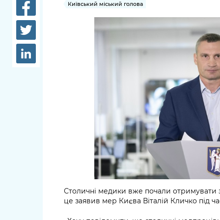
довідки
Київський міський голова
Структура
Лікарні 
Рішення та розпорядження
Освіта та
Проєкти розпоряджень, що
заклади
перебувають на погодженні
КМВА
Дороги, 
парковки
Навколи
середови
Столичні медики вже почали отримувати з
це заявив мер Києва Віталій Кличко під ч