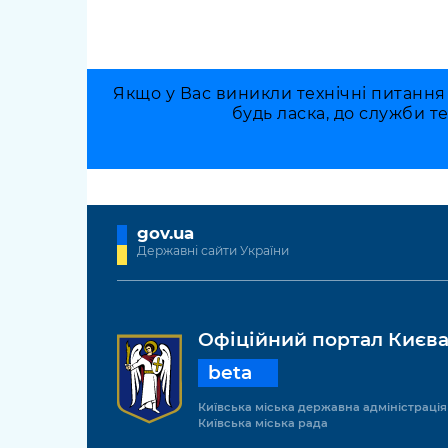
Якщо у Вас виникли технічні питання
будь ласка, до служби т
gov.ua
Державні сайти України
Офіційний портал Києв
beta
Київська міська державна адміністрація
Київська міська рада