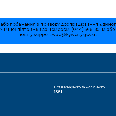
 або побажання з приводу доопрацювання Єдиного 
ехнічної підтримки за номером: (044) 366-80-13 аб
пошту
support.web@kyivcity.gov.ua
а
зі стаціонарного та мобільного
1551