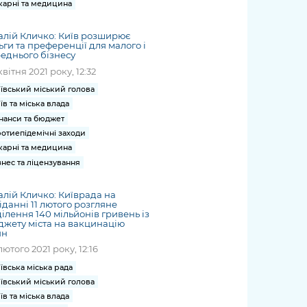
карні та медицина
алій Кличко: Київ розширює
ьги та преференції для малого і
еднього бізнесу
квітня 2021 року, 12:32
ївський міський голова
їв та міська влада
нанси та бюджет
отиепідемічні заходи
карні та медицина
знес та ліцензування
алій Кличко: Київрада на
іданні 11 лютого розгляне
ілення 140 мільйонів гривень із
жету міста на вакцинацію
ян
лютого 2021 року, 12:16
ївська міська рада
ївський міський голова
їв та міська влада