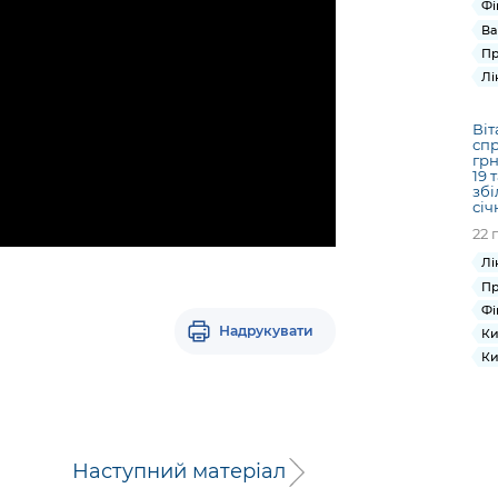
Фі
Ва
Пр
Лі
Віт
спр
грн
19 
збі
січ
22 
Лі
Пр
Фі
Надрукувати
Ки
Ки
Наступний матеріал