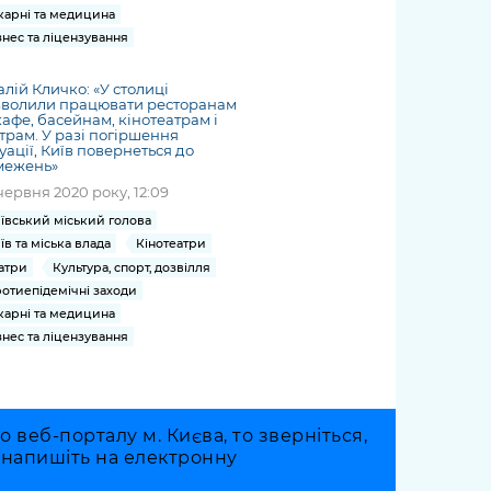
карні та медицина
знес та ліцензування
алій Кличко: «У столиці
зволили працювати ресторанам
кафе, басейнам, кінотеатрам і
трам. У разі погіршення
уації, Київ повернеться до
межень»
червня 2020 року, 12:09
ївський міський голова
їв та міська влада
Кінотеатри
атри
Культура, спорт, дозвілля
отиепідемічні заходи
карні та медицина
знес та ліцензування
веб-порталу м. Києва, то зверніться,
о напишіть на електронну