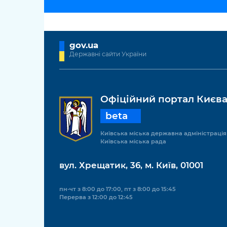
gov.ua
Державні сайти України
Офіційний портал Києв
beta
Київська міська державна адміністрація
Київська міська рада
вул. Хрещатик, 36, м. Київ, 01001
пн-чт з 8:00 до 17:00, пт з 8:00 до 15:45
Перерва з 12:00 до 12:45