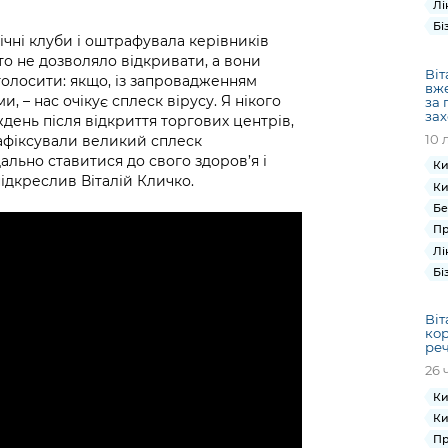
Лі
Бі
ічні клуби і оштрафувала керівників
сто не дозволяло відкривати, а вони
Віт
олосити: якщо, із запровадженням
вже
 – нас очікує сплеск вірусу. Я нікого
за
зах
ждень після відкриття торгових центрів,
10 
зафіксували великий сплеск
ально ставитися до свого здоров’я і
Ки
ідкреслив Віталій Кличко.
Ки
Бе
Пр
Лі
Бі
Віт
кор
ре
26 
Ки
Ки
Пр