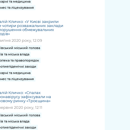
карні та медицина
знес та ліцензування
алій Кличко: «У Києві закрили
 чотири розважальних заклади
 порушення обмежувальних
одів»
липня 2020 року, 12:09
ївський міський голова
їв та міська влада
зпека та правопорядок
отиепідемічні заходи
карні та медицина
знес та ліцензування
алій Кличко: «Спалах
онавірусу зафіксували на
човому ринку «Троєщина»
червня 2020 року, 12:11
ївський міський голова
їв та міська влада
отиепідемічні заходи