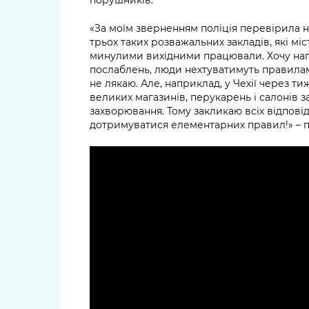
«За моїм зверненням поліція перевірила н
трьох таких розважальних закладів, які мі
минулими вихідними працювали. Хочу наг
послаблень, люди нехтуватимуть правилами,
не лякаю. Але, наприклад, у Чехії через ти
великих магазинів, перукарень і салонів 
захворювання. Тому закликаю всіх відповід
дотримуватися елементарних правил!» – п