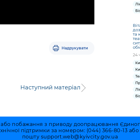
Лі
Бі
Віт
до
та 
теа
сит
об
Надрукувати
24 
Ки
Ки
Те
Пр
Наступний матеріал
Лі
Бі
 або побажання з приводу доопрацювання Єдиного 
ехнічної підтримки за номером: (044) 366-80-13 аб
пошту
support.web@kyivcity.gov.ua