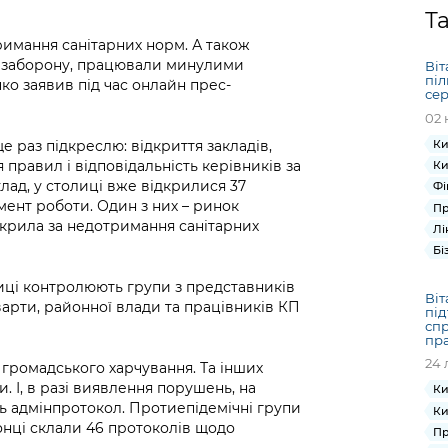
Громадська
Вакансії
Відкритий бюд
ся на
Т
експертиза
Фінанси та бюджет
Інформація з
Поря
новин
римання санітарних норм. А також
Статистика
Контактний це
та медицина
обмеженим
оска
анонс
и заборону, працювали минулими
Віт
Громадський
Безпека та
доступом
рішен
КМДА
піл
ко заявив під час онлайн прес-
Звернення громадян
 навчальні
бюджет
правопорядок
сер
безді
Subsc
02 
Подати запит
розпо
to
Регуляторна діяльність
Ритуальні послуги
онлайн
інфор
anno
 раз підкреслю: відкриття закладів,
Ки
транспорт та
 правил і відповідальність керівників за
Ки
ment
Іноземцям / For
Проекти
лад, у столиці вже відкрилися 37
Звіти
Фі
from 
foreigners
мент роботи. Один з них – ринок
нормативно-
Пр
опра
KCSA
шнє
рила за недотримання санітарних
Лі
правових та
запит
ще міста
Бі
інших актів
публі
інфо
иці контролюють групи з представників
Віт
рти, районної влади та працівників КП
під
спр
пра
24 
 громадського харчування. Та інших
 І, в разі виявлення порушень, на
Ки
ть адмінпротокол. Протиепідемічні групи
Ки
онці склали 46 протоколів щодо
Пр