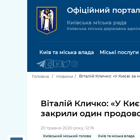
Офіційний портал
Київська міська рада
Київська міська державна адмін
Київ та міська влада
Міські послуги
Віталій Кличко: «У Києві з
Головна
Новини
Київський міський голова
Будинок 
послуги
Віталій Кличко: «У Ки
Київська міська рада
закрили один продово
Пільги, су
Про Київ
соціальн
20 травня 2020 року, 12:16
Керівництво КМДА
Паспорт, 
Київський міський голова
Київ та міська влада