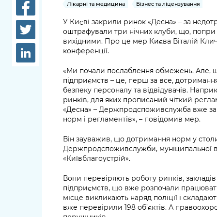
довідки
Лікарні та медицина
Бізнес та ліцензування
Структура
У Києві закрили ринок «Десна» – за недот
Лікарні 
оштрафували три нічних клуби, що, попр
Рішення та розпорядження
вихідними. Про це мер Києва Віталій Клич
Освіта та
конференції.
Проєкти розпоряджень, що
заклади
перебувають на погодженні
«Ми почали послаблення обмежень. Але, ще
КМВА
Дороги, 
підприємств – це, перш за все, дотримання
парковки
безпеку персоналу та відвідувачів. Наприк
ринків, для яких прописаний чіткий регла
Навколи
«Десна» – Держпродспоживслужба вже зак
норм і регламентів», – повідомив мер.
середови
Він зауважив, що дотримання норм у стол
Держпродспоживслужби, муніципальної ва
«Київблагоустрій».
Вони перевіряють роботу ринків, закладів
підприємств, що вже розпочали працювати.
місце викликають наряд поліції і складаю
вже перевірили 198 об’єктів. А правоохор
порушників.