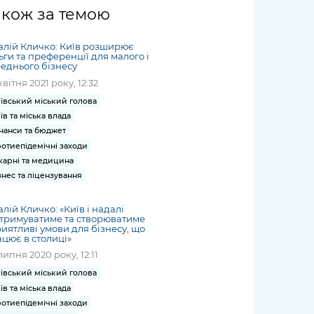
жет
Річні звіти
Києва
журналіст
міській військовій
coverage
акож за темою
Портал послуг
док
и та
ський
адміністрації
of
нтр
Гендерна політика
Публічні
рження
и від
запит /
hospitals
алій Кличко: Київ розширює
Міський застосунок Київ
дашборди
ь, дій чи
 /
«Ініціатива
Submitting
ьги та преференції для малого і
at work
Безбар'єрність
Цифровий
еднього бізнесу
яльності
ribe
«Партнерство
a media
under
квітня 2021 року, 12:32
рядників
«Відкритий Уряд» –
request
martial law
Київська міська військова
Важливе під час
мації
unce
місцевий рівень»
ївський міський голова
адміністрація
воєнного стану
їв та міська влада
s
Контакти
 про
Важливе під час
нанси та бюджет
the
для медіа
отиепідемічні заходи
цювання
воєнного стану
/ Contacts
карні та медицина
ів на
for mass
знес та ліцензування
чну
media
рмацію
алій Кличко: «Київ і надалі
тримуватиме та створюватиме
иятливі умови для бізнесу, що
цює в столиці»
липня 2020 року, 12:11
ївський міський голова
їв та міська влада
отиепідемічні заходи