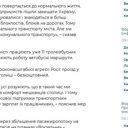
Ва
 повертається до нормального життя,
Ки
ідприємств пішли захищати Україну,
Ки
уювалися і знаходяться в більш
блокпостів, блоків на дорогах. Тому
льного транспорту міста. Але ми
Вор
(ін
комунального транспорту», – сказав
08 
До
 місті працюють уже 11 тролейбусних
Мі
влюють роботу автобусні маршрути.
Ор
Лі
рокомасштабної агресії Росії проїзд у
Бе
толиці – безкоштовний.
Ва
Ки
 усі розуміють, що в такий час ми
Ки
а комфорт мешканців столиці. І тому
нсової підтримки транспортним
Вор
 зарплат їх працівникам», – пояснив мер
про
оно
06 
через збільшення пасажиропотоку на
На
тягів на ділянках «Вокзальна» –