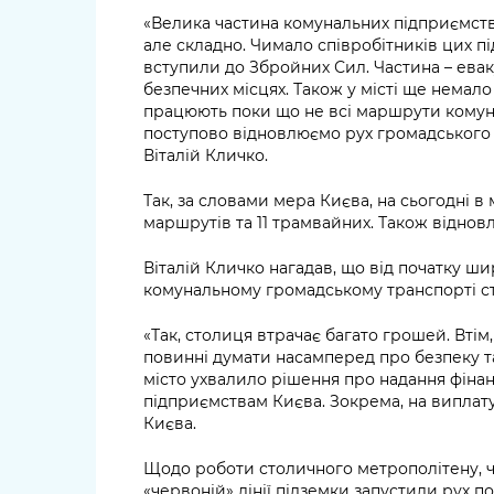
«Велика частина комунальних підприємств
але складно. Чимало співробітників цих п
вступили до Збройних Сил. Частина – евак
безпечних місцях. Також у місті ще немало 
працюють поки що не всі маршрути комуна
поступово відновлюємо рух громадського 
Віталій Кличко.
Так, за словами мера Києва, на сьогодні в
маршрутів та 11 трамвайних. Також відно
Віталій Кличко нагадав, що від початку ши
комунальному громадському транспорті с
«Так, столиця втрачає багато грошей. Втім,
повинні думати насамперед про безпеку т
місто ухвалило рішення про надання фіна
підприємствам Києва. Зокрема, на виплату
Києва.
Щодо роботи столичного метрополітену, 
«червоній» лінії підземки запустили рух по