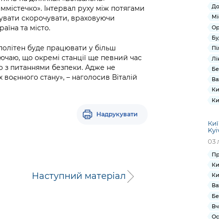
До
еммістечко». Інтервал руху між потягами
Мі
жувати скорочувати, враховуючи
аїна та місто.
Ор
Бу
політен буде працювати у більш
Пі
ючаю, що окремі станції ще певний час
Лі
о з питаннями безпеки. Адже не
Бе
 воєнного стану», – наголосив Віталій
Ва
Ки
Ки
Надрукувати
Киї
Kyi
03 
Пр
Ки
Наступний матеріал
Ки
Ва
Бе
Вч
Ос