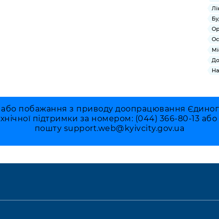
Лі
Бу
Ор
Ос
Мі
До
На
 або побажання з приводу доопрацювання Єдиного 
ехнічної підтримки за номером: (044) 366-80-13 аб
пошту
support.web@kyivcity.gov.ua