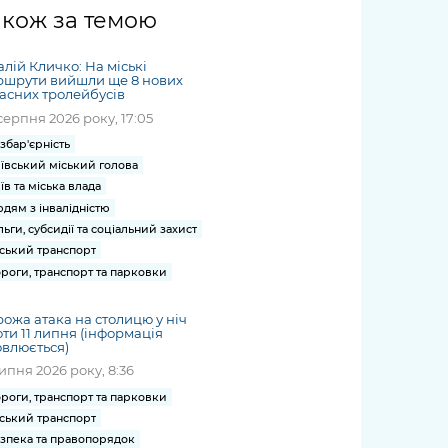
жет
Річні звіти
Києва
журналіст
міській військовій
coverage
акож за темою
Портал послуг
док
и та
ський
адміністрації
of
нтр
Гендерна політика
Публічні
рження
и від
запит /
hospitals
алій Кличко: На міські
Міський застосунок Київ
дашборди
ь, дій чи
 /
«Ініціатива
Submitting
ршрути вийшли ще 8 нових
at work
Безбар'єрність
Цифровий
асних тролейбусів
яльності
ribe
«Партнерство
a media
under
серпня 2026 року, 17:05
рядників
«Відкритий Уряд» –
request
martial law
Київська міська військова
Важливе під час
мації
unce
місцевий рівень»
збар'єрність
адміністрація
воєнного стану
ївський міський голова
s
Контакти
 про
Важливе під час
їв та міська влада
the
для медіа
дям з інвалідністю
цювання
воєнного стану
/ Contacts
льги, субсидії та соціальний захист
ів на
for mass
ський транспорт
чну
media
роги, транспорт та парковки
рмацію
ожа атака на столицю у ніч
ти 11 липня (інформація
влюється)
липня 2026 року, 8:36
роги, транспорт та парковки
ський транспорт
зпека та правопорядок