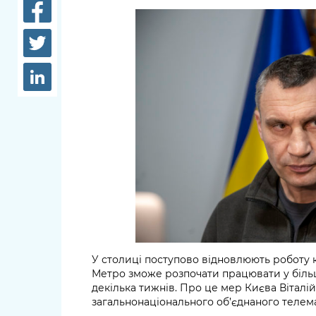
довідки
Структура
Лікарні 
Рішення та розпорядження
Освіта та
Проєкти розпоряджень, що
заклади
перебувають на погодженні
КМВА
Дороги, 
парковки
Навколи
середови
У столиці поступово відновлюють роботу 
Метро зможе розпочати працювати у біль
декілька тижнів. Про це мер Києва Віталій
загальнонаціонального об’єднаного телем