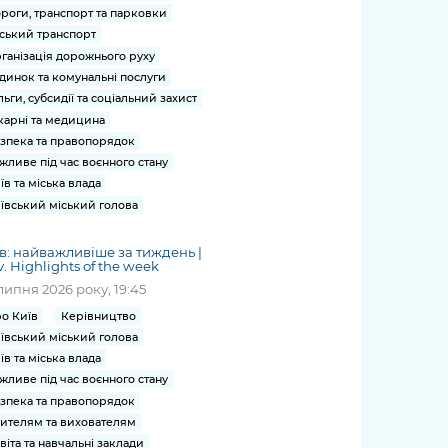
роги, транспорт та парковки
ський транспорт
ганізація дорожнього руху
динок та комунальні послуги
льги, субсидії та соціальний захист
карні та медицина
зпека та правопорядок
жливе під час воєнного стану
їв та міська влада
ївський міський голова
в: найважливіше за тиждень |
v. Highlights of the week
липня 2026 року, 19:45
о Київ
Керівництво
ївський міський голова
їв та міська влада
жливе під час воєнного стану
зпека та правопорядок
ителям та вихователям
віта та навчальні заклади