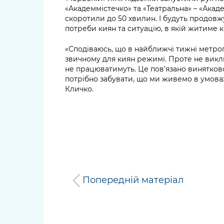
«Академмістечко» та «Театральна» – «Акад
скоротили до 50 хвилин. І будуть продов
потреби киян та ситуацію, в якій житиме кр
«Сподіваюсь, що в найближчі тижні метро
звичному для киян режимі. Проте не викл
не працюватимуть. Це пов’язано винятков
потрібно забувати, що ми живемо в умовах
Кличко.
Попередній матеріал