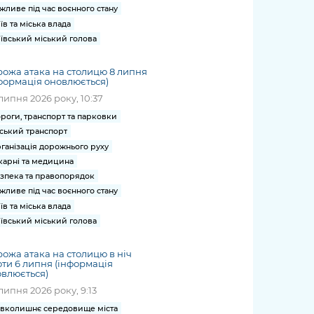
жливе під час воєнного стану
їв та міська влада
ївський міський голова
ожа атака на столицю 8 липня
формація оновлюється)
липня 2026 року, 10:37
роги, транспорт та парковки
ський транспорт
ганізація дорожнього руху
карні та медицина
зпека та правопорядок
жливе під час воєнного стану
їв та міська влада
ївський міський голова
ожа атака на столицю в ніч
ти 6 липня (інформація
влюється)
липня 2026 року, 9:13
вколишнє середовище міста