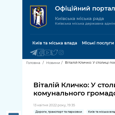
Офіційний портал
Київська міська рада
Київська міська державна адмін
Київ та міська влада
Міські послуги
Віталій Кличко: У столиці 
Головна
Новини
Київський міський голова
Будинок 
послуги
Віталій Кличко: У сто
Київська міська рада
комунального громад
Пільги, су
Про Київ
соціальн
13 квітня 2022 року, 19:35
Керівництво КМДА
Паспорт, 
Дороги, транспорт та парковки
Київ та міська вла