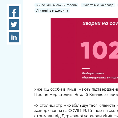
довідки
Київський міський голова
Київ та міська влада
Структура
Лікарні та медицина
Лікарні 
Рішення та розпорядження
Освіта та
Проєкти розпоряджень, що
заклади
перебувають на погодженні
КМВА
Дороги, 
парковки
Навколи
середови
Уже 102 особи в Києві мають підтверджени
Про це мер столиці Віталій Кличко заявив
«У столиці стрімко збільшується кількість
захворювання на COVID-19. Станом на сьог
отримали від Державної установи «Київс