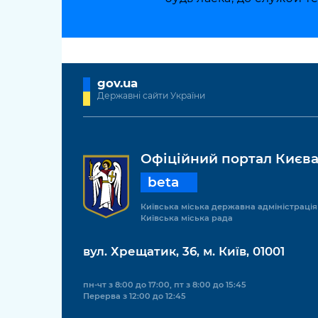
gov.ua
Державні сайти України
Офіційний портал Києв
beta
Київська міська державна адміністрація
Київська міська рада
вул. Хрещатик, 36, м. Київ, 01001
пн-чт з 8:00 до 17:00, пт з 8:00 до 15:45
Перерва з 12:00 до 12:45