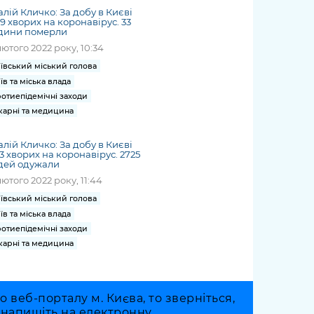
алій Кличко: За добу в Києві
9 хворих на коронавірус. 33
дини померли
лютого 2022 року, 10:34
ївський міський голова
їв та міська влада
отиепідемічні заходи
карні та медицина
алій Кличко: За добу в Києві
3 хворих на коронавірус. 2725
дей одужали
лютого 2022 року, 11:44
ївський міський голова
їв та міська влада
отиепідемічні заходи
карні та медицина
веб-порталу м. Києва, то зверніться,
о напишіть на електронну