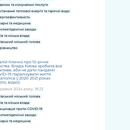
динок та комунальні послуги
стачання теплової енергії та гарячої води
ергоефективність
карні та медицина
отиепідемічні заходи
їв та міська влада
ївський міський голова
рівництво
алій Кличко про 10-річчя
ства: Влада Києва зробила все
ливе, аби не дати пандемії
ID-19 паралізувати життя
аполіса у 2020-2021 роках
ото, відео)
травня 2024 року, 18:23
ївський міський голова
їв та міська влада
кцинація проти COVID-19
отиепідемічні заходи
карні та медицина