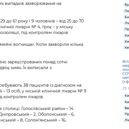
их випадків захворювання на
Бу
По
Ен
29 до 61 року і 9 чоловіків – від 25 до 70
Лі
нічної лікарні № 4, троє – у міську
Пр
оізоляції, під контролем лікарів.
Ки
Ки
сімейні вогнища». Коли захворіли кілька
Ке
Віт
ційно зареєстрованих понад сотні
мер
воє киян. Їх виписали з
мож
COV
мег
(+ф
ребувають 38 пацієнтів із діагнозом на
29 
 – 13 осіб, у міській клінічній лікарні № 9
Ки
під контролем лікарів.
Ки
х столиці: Голосіївський район – 14
Ва
Дніпровський – 2, Оболонський – 6,
Пр
нський – 8, Солом’янський – 16,
Лі