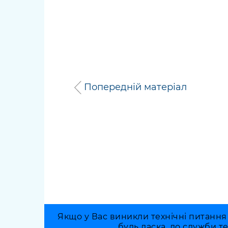
Попередній матеріал
Якщо у Вас виникли технічні питання
будь ласка, до служби т