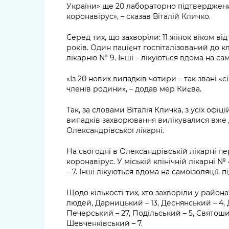
України» ще 20 лабораторно підтверджен
коронавірус», – сказав Віталій Кличко.
Серед тих, що захворіли: 11 жінок віком від 
років. Один пацієнт госпіталізований до клі
лікарню № 9. Інші – лікуються вдома на сам
«Із 20 нових випадків чотири – так звані «
членів родини», – додав мер Києва.
Так, за словами Віталія Кличка, з усіх офі
випадків захворювання вилікувалися вже д
Олександрівської лікарні.
На сьогодні в Олександрівській лікарні пе
коронавірус. У міській клінічній лікарні № 4
– 7. Інші лікуються вдома на самоізоляції, 
Щодо кількості тих, хто захворіли у района
людей, Дарницький – 13, Деснянський – 4, 
Печерський – 27, Подільський – 5, Святоши
Шевченківський – 7.