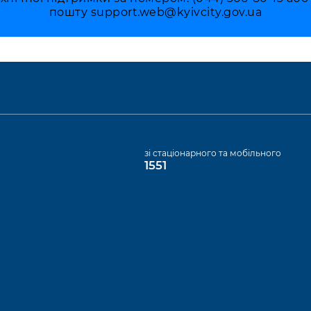
пошту
support.web@kyivcity.gov.ua
а
зі стаціонарного та мобільного
1551