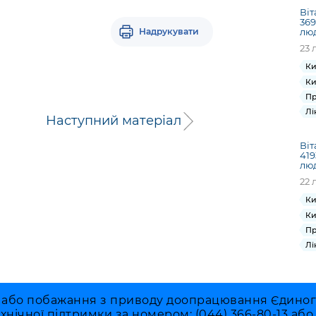
Віт
369
Надрукувати
лю
23 
Ки
Ки
Пр
Лі
Наступний матеріал
Віт
419
лю
22 
Ки
Ки
Пр
Лі
 або побажання з приводу доопрацювання Єдиного 
ехнічної підтримки за номером: (044) 366-80-13 аб