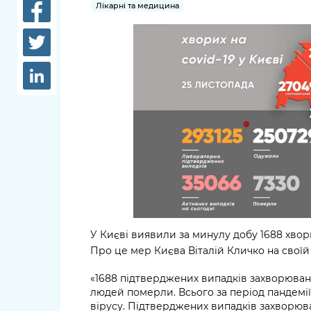
довідки
Лікарні та медицина
Структура
Лікарні 
Рішення та розпорядження
Освіта та
Проєкти розпоряджень, що
заклади
перебувають на погодженні
КМВА
Дороги, 
парковки
Навколи
середови
У Києві виявили за минулу добу 1688 хвор
Про це мер Києва Віталій Кличко на своїй
«1688 підтверджених випадків захворюванн
людей померли. Всього за період пандемії 
вірусу. Підтверджених випадків захворюван