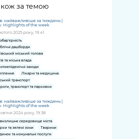
жет
Річні звіти
Києва
журналіст
міській військовій
coverage
акож за темою
Портал послуг
док
и та
ський
адміністрації
of
нтр
Гендерна політика
Публічні
рження
и від
запит /
hospitals
в: найважливіше за тиждень |
Міський застосунок Київ
дашборди
ь, дій чи
 /
«Ініціатива
Submitting
v. Highlights of the week
at work
Безбар'єрність
Цифровий
яльності
ribe
«Партнерство
a media
лютого 2025 року, 19:41
under
рядників
«Відкритий Уряд» –
request
martial law
збар'єрність
Київська міська військова
Важливе під час
мації
unce
місцевий рівень»
блічні дашборди
адміністрація
воєнного стану
s
Контакти
ївський міський голова
 про
Важливе під час
the
для медіа
їв та міська влада
цювання
воєнного стану
отиепідемічні заходи
/ Contacts
ів на
еплення
Лікарні та медицина
for mass
чну
ський транспорт
media
рмацію
роги, транспорт та парковки
в: найважливіше за тиждень |
v. Highlights of the week
жовтня 2024 року, 19:38
вколишнє середовище міста
рки та зелені зони
Тварини
динок та комунальні послуги