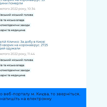
дини померли
лютого 2022 року, 10:34
ївський міський голова
їв та міська влада
отиепідемічні заходи
карні та медицина
алій Кличко: За добу в Києві
3 хворих на коронавірус. 2725
дей одужали
лютого 2022 року, 11:44
ївський міський голова
їв та міська влада
отиепідемічні заходи
карні та медицина
веб-порталу м. Києва, то зверніться,
о напишіть на електронну