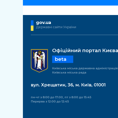
gov.ua
Державні сайти України
Офіційний портал Києв
beta
Київська міська державна адміністрація
Київська міська рада
вул. Хрещатик, 36, м. Київ, 01001
пн-чт з 8:00 до 17:00, пт з 8:00 до 15:45
Перерва з 12:00 до 12:45