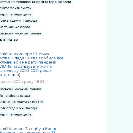
стачання теплової енергії та гарячої води
ергоефективність
карні та медицина
отиепідемічні заходи
їв та міська влада
ївський міський голова
рівництво
алій Кличко про 10-річчя
ства: Влада Києва зробила все
ливе, аби не дати пандемії
ID-19 паралізувати життя
аполіса у 2020-2021 роках
ото, відео)
травня 2024 року, 18:23
ївський міський голова
їв та міська влада
кцинація проти COVID-19
отиепідемічні заходи
карні та медицина
алій Кличко: За добу в Києві
9 хворих на коронавірус. 33