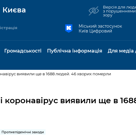
Версія для люд
 Києва
з порушеннями
зору
Міський застосунок
істрація
Київ Цифровий
Громадськості
Публічна інформація
Для медіа 
онавірус виявили ще в 1688 людей. 46 хворих померли
та комунальні
Реєстр громадських
Рішення Київради
Доступ до
Містобудування та
Консультації з
Норм
Нови
об'єднань
публічної
земельні ділянки
громадськістю
база
Анон
ві коронавірус виявили ще в 168
Контактна інформація
інформації
бсидії та
Громадські слухання
Культура, спорт,
Громадська рад
Питан
Медіа
Графік роботи та прийому
ий захист
Про систему
дозвілля
відпов
рея
Місцеві ініціативи
громадян
Петиції
обліку публічної
публі
свідоцтва та
Бізнес та ліцензування
Підп
інформації
інфо
Протиепідемічні заходи