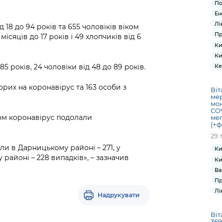
По
Ен
Лі
 18 до 94 років та 655 чоловіків віком
Пр
 місяців до 17 років і 49 хлопчиків від 6
Ки
Ки
85 років, 24 чоловіки від 48 до 89 років.
Ке
орих на коронавірус та 163 особи з
Віт
мер
мож
COV
ом коронавірус подолали
мег
(+ф
29 
и в Дарницькому районі – 271, у
Ки
районі – 228 випадків», – зазначив
Ки
Ва
Пр
Лі
Надрукувати
Віт
369