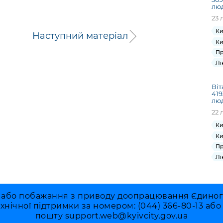
лю
23 
Ки
Наступний матеріал
Ки
Пр
Лі
Віт
419
лю
22 
Ки
Ки
Пр
Лі
 або побажання з приводу доопрацювання Єдиного 
ехнічної підтримки за номером: (044) 366-80-13 аб
пошту
support.web@kyivcity.gov.ua