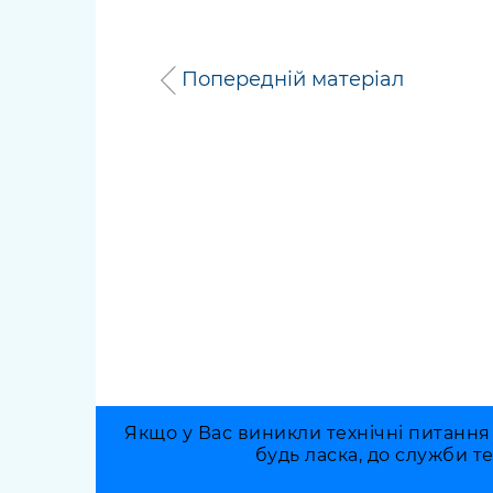
Попередній матеріал
Якщо у Вас виникли технічні питання
будь ласка, до служби т