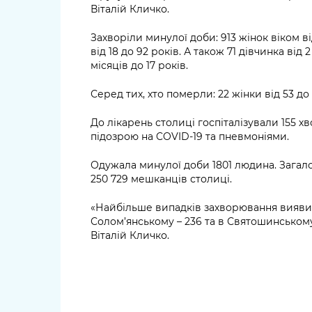
Віталій Кличко.
Захворіли минулої доби: 913 жінок віком від
від 18 до 92 років. А також 71 дівчинка від 2
місяців до 17 років.
Серед тих, хто померли: 22 жінки від 53 до 
До лікарень столиці госпіталізували 155 хв
підозрою на COVID-19 та пневмоніями.
Одужала минулої доби 1801 людина. Загал
250 729 мешканців столиці.
«Найбільше випадків захворювання виявил
Солом’янському – 236 та в Святошинському 
Віталій Кличко.