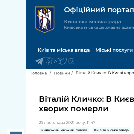
Офіційний портал
Київська міська рада
Київська міська державна адмін
Київ та міська влада
Міські послуги
Віталій Кличко: В Києві кор
Головна
Новини
Київський міський голова
Будинок 
послуги
Віталій Кличко: В Киє
Київська міська рада
хворих померли
Пільги, су
Про Київ
соціальн
25 листопада 2021 року, 11:47
Керівництво КМДА
Паспорт, 
Київський міський голова
Київ та міська влада