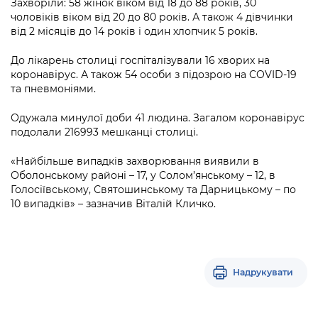
Захворіли: 58 жінок віком від 18 до 88 років, 30
Підприємства, установи, організації
Уряд» – місцевий рівень»
Про відкриті дані
чоловіків віком від 20 до 80 років. А також 4 дівчинки
Портал Захисників та Захисниць
від 2 місяців до 14 років і один хлопчик 5 років.
Kyiv International Relations
Важливе під час воєнного стану
Портал даних Києва
Безбар'єрність
До лікарень столиці госпіталізували 16 хворих на
Річні звіти
Публічні дашборди
коронавірус. А також 54 особи з підозрою на COVID-19
Портал послуг
та пневмоніями.
Гендерна політика
Міський застосунок Київ Цифровий
Одужала минулої доби 41 людина. Загалом коронавірус
Безбар'єрність
подолали 216993 мешканці столиці.
Важливе під час воєнного стану
Київська міська військова адміністрація
«Найбільше випадків захворювання виявили в
Оболонському районі – 17, у Солом’янському – 12, в
Голосіївському, Святошинському та Дарницькому – по
10 випадків» – зазначив Віталій Кличко.
Надрукувати