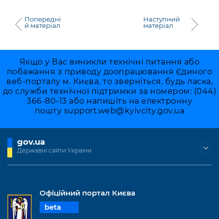
Попередні
Наступний
й матеріал
матеріал
Якщо у Вас виникли технічні питання або
побажання з приводу доопрацювання Єдиного
веб-порталу м. Києва, то зверніться, будь ласка,
до служби технічної підтримки за номером: (044)
366-80-13 або напишіть на електронну
пошту
support.web@kyivcity.gov.ua
gov.ua
Державні сайти України
Офіційний портал Києва
beta