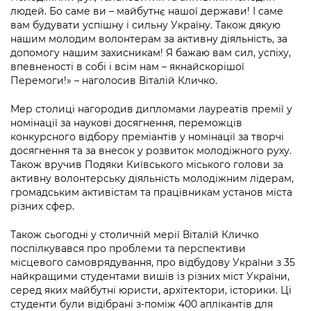
Підприємства, установи, організації
Уряд» – місцевий рівень»
людей. Бо саме ви – майбутнє нашої держави! І саме
Про відкриті дані
Портал Захисників та Захисниць
вам будувати успішну і сильну Україну. Також дякую
Kyiv International Relations
нашим молодим волонтерам за активну діяльність, за
Важливе під час воєнного стану
Портал даних Києва
Безбар'єрність
допомогу нашим захисникам! Я бажаю вам сил, успіху,
Річні звіти
впевненості в собі і всім нам – якнайскорішої
Публічні дашборди
Портал послуг
Перемоги!» – наголосив Віталій Кличко.
Гендерна політика
Міський застосунок Київ Цифровий
Мер столиці нагородив дипломами лауреатів премії у
Безбар'єрність
номінації за наукові досягнення, переможців
конкурсного відбору преміантів у номінації за творчі
Важливе під час воєнного стану
Київська міська військова адміністрація
досягнення та за внесок у розвиток молодіжного руху.
Також вручив Подяки Київського міського голови за
активну волонтерську діяльність молодіжним лідерам,
громадським активістам та працівникам установ міста
різних сфер.
Також сьогодні у столичній мерії Віталій Кличко
поспілкувався про проблеми та перспективи
місцевого самоврядування, про відбудову України з 35
найкращими студентами вишів із різних міст України,
серед яких майбутні юристи, архітектори, історики. Ці
студенти були відібрані з-поміж 400 аплікантів для