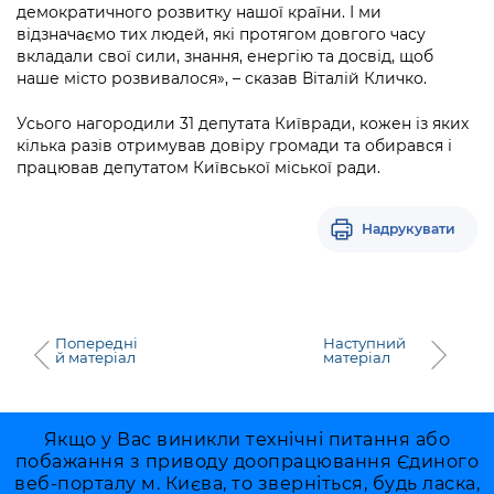
Підприємства, установи, організації
демократичного розвитку нашої країни. І ми
Уряд» – місцевий рівень»
Про відкриті дані
Портал Захисників та Захисниць
відзначаємо тих людей, які протягом довгого часу
Kyiv International Relations
вкладали свої сили, знання, енергію та досвід, щоб
Важливе під час воєнного стану
Портал даних Києва
Безбар'єрність
наше місто розвивалося», – сказав Віталій Кличко.
Річні звіти
Публічні дашборди
Усього нагородили 31 депутата Київради, кожен із яких
Портал послуг
Гендерна політика
кілька разів отримував довіру громади та обирався і
працював депутатом Київської міської ради.
Міський застосунок Київ Цифровий
Безбар'єрність
Важливе під час воєнного стану
Надрукувати
Київська міська військова адміністрація
Попередні
Наступний
й матеріал
матеріал
Якщо у Вас виникли технічні питання або
побажання з приводу доопрацювання Єдиного
веб-порталу м. Києва, то зверніться, будь ласка,