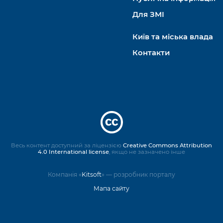
Для ЗМІ
Київ та міська влада
Контакти
Весь контент доступний за ліцензією
Creative Commons Attribution
4.0 International license
, якщо не зазначено інше
Компанія «
Kitsoft
» — розробник порталу
Мапа сайту