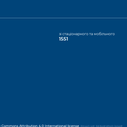
а
зі стаціонарного та мобільного
1551
e Commons Attribution 4.0 International license
, якщо не зазначено інше