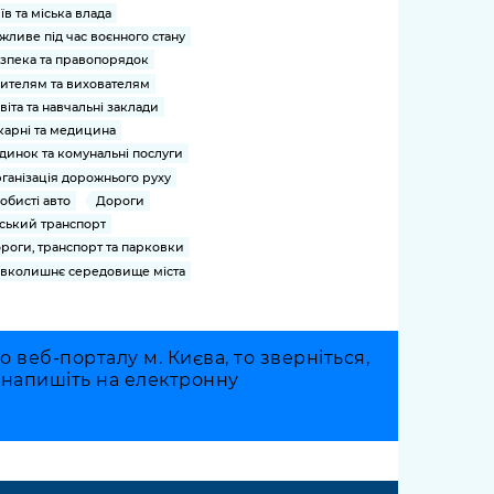
їв та міська влада
жливе під час воєнного стану
зпека та правопорядок
ителям та вихователям
віта та навчальні заклади
карні та медицина
динок та комунальні послуги
ганізація дорожнього руху
обисті авто
Дороги
ський транспорт
роги, транспорт та парковки
вколишнє середовище міста
веб-порталу м. Києва, то зверніться,
о напишіть на електронну