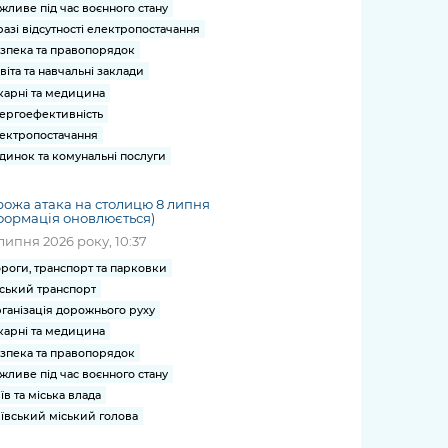
жливе під час воєнного стану
разі відсутності електропостачання
зпека та правопорядок
віта та навчальні заклади
карні та медицина
ергоефективність
ектропостачання
динок та комунальні послуги
ожа атака на столицю 8 липня
формація оновлюється)
липня 2026 року, 10:37
роги, транспорт та парковки
ський транспорт
ганізація дорожнього руху
карні та медицина
зпека та правопорядок
жливе під час воєнного стану
їв та міська влада
ївський міський голова