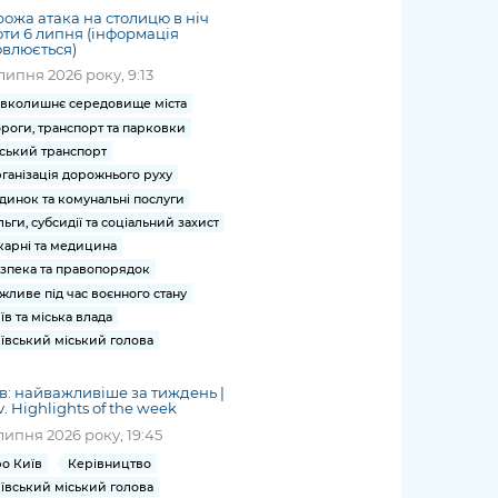
ожа атака на столицю в ніч
ти 6 липня (інформація
влюється)
липня 2026 року, 9:13
вколишнє середовище міста
роги, транспорт та парковки
ський транспорт
ганізація дорожнього руху
динок та комунальні послуги
льги, субсидії та соціальний захист
карні та медицина
зпека та правопорядок
жливе під час воєнного стану
їв та міська влада
ївський міський голова
в: найважливіше за тиждень |
v. Highlights of the week
липня 2026 року, 19:45
о Київ
Керівництво
ївський міський голова