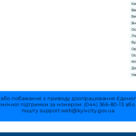
Ки
Ва
Бе
Вч
Ос
Лі
Бу
Ор
Ос
Мі
До
На
 або побажання з приводу доопрацювання Єдиного 
ехнічної підтримки за номером: (044) 366-80-13 аб
пошту
support.web@kyivcity.gov.ua