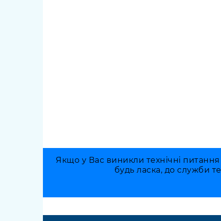
Якщо у Вас виникли технічні питання
будь ласка, до служби т