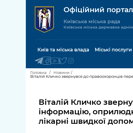
Офіційний портал
Київська міська рада
Київська міська державна адмін
Київ та міська влада
Міські послуги
Головна
Новини
Віталій Кличко звернувся до правоохоронців пере
Київський міський голова
Будинок 
послуги
Віталій Кличко зверн
Київська міська рада
Пільги, су
інформацію, оприлюдн
Про Київ
соціальн
лікарні швидкої допо
Керівництво КМДА
Паспорт, 