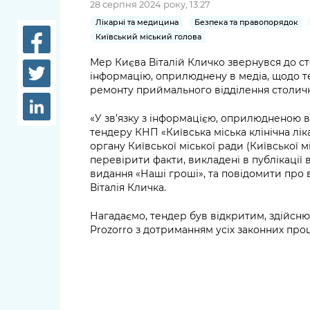
28 серпня 2024 року, 13:27
довідки
Структура
Лікарні та медицина
Безпека та правопорядок
Лікарні 
Київський міський голова
Рішення та розпорядження
Мер Києва Віталій Кличко звернувся до с
Освіта та
інформацію, оприлюднену в медіа, щодо т
Проєкти розпоряджень, що
заклади
ремонту приймального відділення столичн
перебувають на погодженні
КМВА
Дороги, 
«У зв’язку з інформацією, оприлюдненою в
парковки
тендеру КНП «Київська міська клінічна л
органу Київської міської ради (Київської м
Навколи
перевірити факти, викладені в публікації в
середови
видання «Наші гроші», та повідомити про в
Віталія Кличка.
Нагадаємо, тендер був відкритим, здійсню
Prozorro з дотриманням усіх законних про