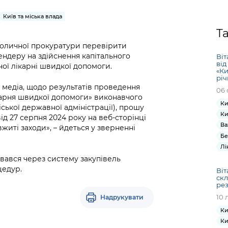
Громадська
Вакансії
Відкритий бюд
ся на
експертиза
Фінанси та бюджет
Інформація з
Поря
новин
Київ та міська влада
Статистика
Контактний це
та медицина
обмеженим
оска
анонс
Т
Громадський
Безпека та
доступом
рішен
КМДА
толичної прокуратури перевірити
Звернення громадян
 навчальні
бюджет
правопорядок
безді
Subsc
ендеру на здійснення капітального
Віт
Подати запит
розпо
to
від
ої лікарні швидкої допомоги.
Регуляторна діяльність
Ритуальні послуги
«Ки
онлайн
інфор
anno
річ
транспорт та
ment
 медіа, щодо результатів проведення
06 
Іноземцям / For
Проекти
Звіти
ікарня швидкої допомоги» виконавчого
from 
foreigners
Ки
нормативно-
іської державної адміністрації), прошу
опра
KCSA
шнє
Ки
ід 27 серпня 2024 року на веб-сторінці
правових та
запит
Ва
ще міста
житі заходи», – йдеться у зверненні
інших актів
публі
Бе
інфо
Лі
вався через систему закупівель
цедур.
Віт
скл
ре
10 
Надрукувати
Ки
Ки