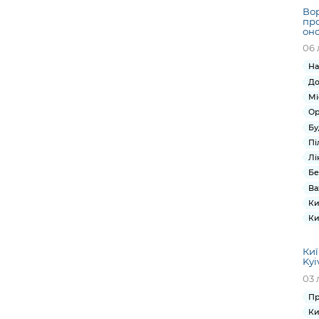
Вор
про
оно
06 
На
До
Мі
Ор
Бу
Пі
Лі
Бе
Ва
Ки
Ки
Киї
Kyi
03 
Пр
Ки