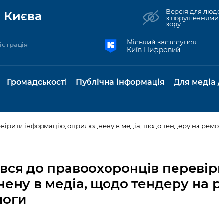
Версія для люд
 Києва
з порушеннями
зору
Міський застосунок
істрація
Київ Цифровий
Громадськості
Публічна інформація
Для медіа 
вірити інформацію, оприлюднену в медіа, щодо тендеру на ремон
та комунальні
Реєстр громадських
Рішення Київради
Доступ до
Містобудування та
Консультації з
Норм
Нови
об'єднань
публічної
земельні ділянки
громадськістю
база
Анон
увся до правоохоронців переві
Контактна інформація
інформації
бсидії та
Громадські слухання
Культура, спорт,
Громадська рад
Питан
Медіа
ену в медіа, щодо тендеру на р
Графік роботи та прийому
ий захист
Про систему
дозвілля
відпов
рея
моги
Місцеві ініціативи
громадян
Петиції
обліку публічної
публі
свідоцтва та
Бізнес та ліцензування
Підп
інформації
інфо