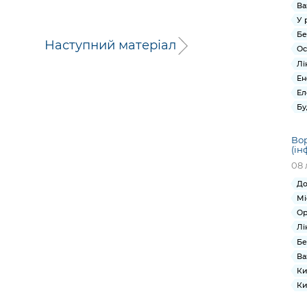
Ва
У 
Бе
Наступний матеріал
Ос
Лі
Ен
Ел
Бу
Вор
(ін
08 
До
Мі
Ор
Лі
Бе
Ва
Ки
Ки