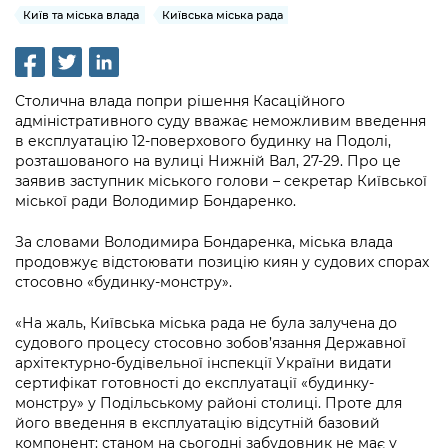
інформації
Рішення та розпорядження
Освіта та навчальні заклади
Київ та міська влада
Київська міська рада
Громадська експертиза
Медіагалерея
Інформація з обмеженим доступом
Портал Послуг
Проєкти розпоряджень, що
Дороги, транспорт та парковки
Громадський бюджет
Підписатися на новини та анонси від
перебувають на погодженні КМВА
Подати запит онлайн
КМДА / Subscribe to announcements
Навколишнє середовище міста
Столична влада попри рішення Касаційного
Консультації з громадськістю
from the KCSA
Рішення Київради
адміністративного суду вважає неможливим введення
Проекти нормативно-правових та
Містобудування та земельні ділянки
в експлуатацію 12-поверхового будинку на Подолі,
Громадська рада
інших актів
Порядок акредитації медіа /
Контактна інформація
розташованого на вулиці Нижній Вал, 27-29. Про це
Accreditation process
заявив заступник міського голови – секретар Київської
Культура, спорт, дозвілля
Петиції
Нормативна база
міської ради Володимир Бондаренко.
Графік роботи та прийому громадян
Подати журналістський запит /
Бізнес та ліцензування
Відкритий бюджет
Питання і відповіді про публічну
Submitting a media request
За словами Володимира Бондаренка, міська влада
Вакансії
інформацію
продовжує відстоювати позицію киян у судових спорах
Фінанси та бюджет
Контактний центр
Зйомки в лікарнях в умовах воєнного
стосовно «будинку-монстру».
Статистика
Порядок оскарження рішень, дій чи
стану / Rules for media coverage of
Безпека та правопорядок
Допомога учасникам АТО
бездіяльності розпорядників інформації
«На жаль, Київська міська рада не була залучена до
hospitals at work under martial law
Звернення громадян
судового процесу стосовно зобов’язання Державної
Ритуальні послуги
Рада з питань внутрішньо переміщених
Звіти про опрацювання запитів на
архітектурно-будівельної інспекції України видати
Контакти для медіа / Contacts for mass
Регуляторна діяльність
осіб при Київській міській військовій
публічну інформацію
сертифікат готовності до експлуатації «будинку-
media
Іноземцям / For foreigners
адміністрації
монстру» у Подільському районі столиці. Проте для
Промисловість і наука Києва
його введення в експлуатацію відсутній базовий
Інформація для споживачів
Пам'ятки культурної спадщини
«Ініціатива «Партнерство «Відкритий
компонент: станом на сьогодні забудовник не має у