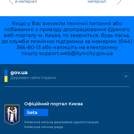
й матеріал
матеріал
Якщо у Вас виникли технічні питання або
побажання з приводу доопрацювання Єдиного
веб-порталу м. Києва, то зверніться, будь ласка,
до служби технічної підтримки за номером: (044)
366-80-13 або напишіть на електронну
пошту
support.web@kyivcity.gov.ua
gov.ua
Державні сайти України
Офіційний портал Києва
beta
Київська міська державна адміністрація
Київська міська рада