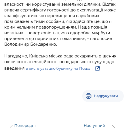
Підприємства, установи, організації
Уряд» – місцевий рівень»
власності чи користуванні земельної ділянки. Відтак,
Про відкриті дані
Портал Захисників та Захисниць
видача сертифікату готовності до експлуатації може
Kyiv International Relations
кваліфікуватись як перевищення службових
Важливе під час воєнного стану
Портал даних Києва
Безбар'єрність
повноважень тими особами, які здійснять це, що є
Річні звіти
кримінальним правопорушенням. Наша позиція
Публічні дашборди
Портал послуг
незмінна – поверховість цього одоробла має бути
Гендерна політика
приведена до первинних показників», – наголосив
Міський застосунок Київ Цифровий
Володимир Бондаренко.
Безбар'єрність
Нагадаємо, Київська міська рада оскаржить рішення
Важливе під час воєнного стану
Київська міська військова адміністрація
північного апеляційного господарського суду щодо
введення
в експлуатацію будинку на Подолі.
Надрукувати
Попередні
Наступний