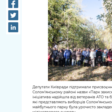
довідки
Структура
Лікарні 
Рішення та розпорядження
Освіта та
Проєкти розпоряджень, що
заклади
перебувають на погодженні
КМВА
Дороги, 
парковки
Навколи
середови
Депутати Київради підтримали присвоєння
Солом’янському районі назви «Парк захисн
ініціатива надійшла від ветеранів АТО та
які представляють виборців Солом’янського
майбутнього парку була урочисто закладена
міліметрового снаряду.