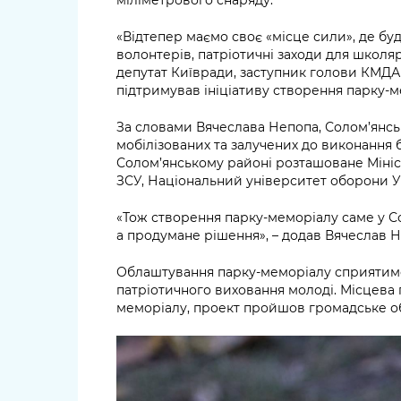
«Відтепер маємо своє «місце сили», де буд
волонтерів, патріотичні заходи для школярі
депутат Київради, заступник голови КМДА
підтримував ініціативу створення парку-м
За словами Вячеслава Непопа, Солом’янсь
мобілізованих та залучених до виконання 
Солом’янському районі розташоване Міні
ЗСУ, Національний університет оборони У
«Тож створення парку-меморіалу саме у Со
а продумане рішення», – додав Вячеслав Н
Облаштування парку-меморіалу сприятим
патріотичного виховання молоді. Місцева
меморіалу, проект пройшов громадське о