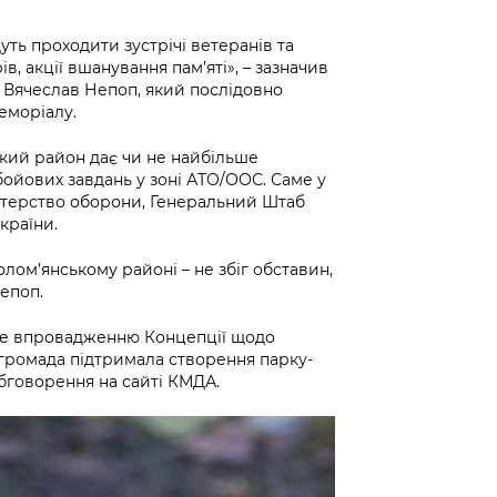
уть проходити зустрічі ветеранів та
в, акції вшанування пам’яті», – зазначив
 Вячеслав Непоп, який послідовно
еморіалу.
кий район дає чи не найбільше
бойових завдань у зоні АТО/ООС. Саме у
стерство оборони, Генеральний Штаб
країни.
лом’янському районі – не збіг обставин,
епоп.
е впровадженню Концепції щодо
 громада підтримала створення парку-
бговорення на сайті КМДА.