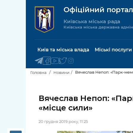
Офіційний портал
Київська міська рада
Київська міська державна адмін
Київ та міська влада
Міські послуги
Вячеслав Непоп: «Парк-мемор
Головна
Новини
Київський міський голова
Будинок 
послуги
Вячеслав Непоп: «Парк
Київська міська рада
«місце сили»
Пільги, су
Про Київ
соціальн
20 грудня 2019 року, 11:25
Керівництво КМДА
Паспорт, 