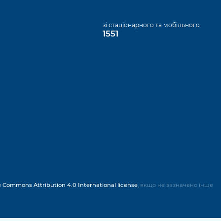
а
зі стаціонарного та мобільного
1551
e Commons Attribution 4.0 International license
, якщо не зазначено інше