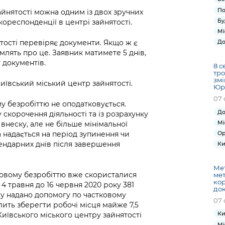
По
йнятості можна одним із двох зручних
Бу
ореспонденції в центрі зайнятості.
Мі
тості перевіряє документи. Якщо ж є
До
млять про це. Заявник матимете 5 днів,
 документів.
8 с
тро
змі
ївський міський центр зайнятості.
Юрі
07 
у безробіттю не оподатковується.
До
скорочення діяльності та із розрахунку
Мі
внеску, але не більше мінімальної
на надається на період зупинення чи
Ор
лендарних днів після завершення
Ки
Мет
овому безробіттю вже скористалися
мет
кор
з 4 травня до 16 червня 2020 року 381
док
су надано допомогу по частковому
07 
лить зберегти робочі місця майже 7,5
Ки
Київського міського центру зайнятості
Мі