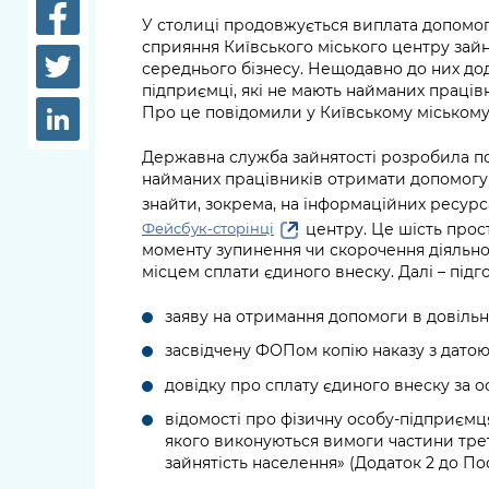
довідки
У столиці продовжується виплата допомог
Структура
сприяння Київського міського центру зайн
Лікарні 
середнього бізнесу. Нещодавно до них дод
Рішення та розпорядження
підприємці, які не мають найманих праців
Освіта та
Про це повідомили у Київському міському 
Проєкти розпоряджень, що
заклади
перебувають на погодженні
Державна служба зайнятості розробила по
КМВА
Дороги, 
найманих працівників отримати допомогу 
парковки
знайти, зокрема, на інформаційних ресур
центру. Це шість прост
Фейсбук-сторінці
Навколи
моменту зупинення чи скорочення діяльнос
середови
місцем сплати єдиного внеску. Далі – підг
заяву на отримання допомоги в довільн
засвідчену ФОПом копію наказу з датою
довідку про сплату єдиного внеску за ос
відомості про фізичну особу-підприємц
якого виконуються вимоги частини треть
зайнятість населення» (Додаток 2 до По