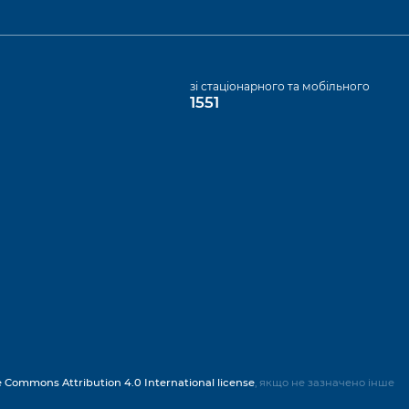
а
зі стаціонарного та мобільного
1551
e Commons Attribution 4.0 International license
, якщо не зазначено інше