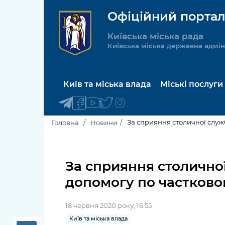
Офіційний портал
Київська міська рада
Київська міська державна адмін
Київ та міська влада
Міські послуги
За сприяння столичної служ
Головна
Новини
Київський міський голова
Будинок 
послуги
За сприяння столично
Київська міська рада
допомогу по частков
Пільги, су
Про Київ
соціальн
18 червня 2020 року, 16:55
Керівництво КМДА
Паспорт, 
Київ та міська влада