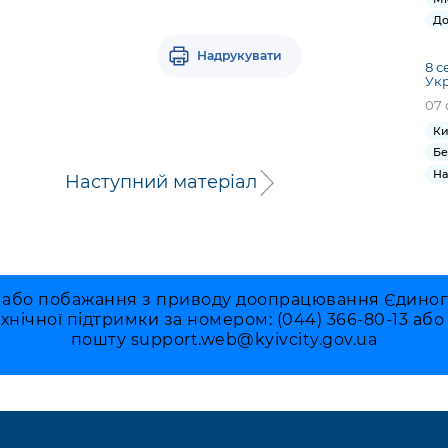
До
Надрукувати
8 с
Ук
07 
Ки
Бе
На
Наступний матеріал
 або побажання з приводу доопрацювання Єдиного 
ехнічної підтримки за номером: (044) 366-80-13 аб
пошту
support.web@kyivcity.gov.ua