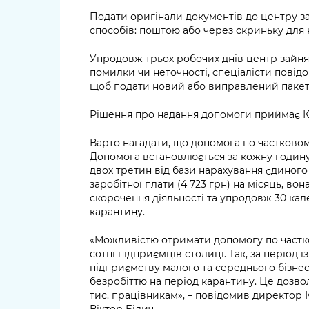
Подати оригінали документів до центру за
способів: поштою або через скриньку для к
Упродовж трьох робочих днів центр зайня
помилки чи неточності, спеціалісти повідо
щоб подати новий або виправлений пакет
Рішення про надання допомоги приймає Ки
Варто нагадати, що допомога по частковом
Допомога встановлюється за кожну годину 
двох третин від бази нарахування єдиного 
заробітної плати (4 723 грн) на місяць, во
скорочення діяльності та упродовж 30 ка
карантину.
«Можливістю отримати допомогу по частк
сотні підприємців столиці. Так, за період і
підприємству малого та середнього бізне
безробіттю на період карантину. Це дозво
тис. працівникам», – повідомив директор 
Віктор Білич.