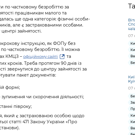
Громадська
Вакансії
Відкритий бюд
ся на
Т
и по частковому безробіттю за
експертиза
Фінанси та бюджет
Інформація з
Поря
новин
ятості працівникам малого та
Статистика
Контактний це
та медицина
обмеженим
оска
анонс
алась ще одна категорія: фізичні особи-
Віт
Громадський
Безпека та
доступом
рішен
КМДА
Спо
ників, але є застрахованими особами.
Звернення громадян
 навчальні
бюджет
правопорядок
щод
безді
Subsc
центрі зайнятості.
07 
Подати запит
розпо
to
Регуляторна діяльність
Ритуальні послуги
онлайн
крокову інструкцію, як ФОПу без
інфор
anno
Ки
транспорт та
по частковому безробіттю. Її можна
Ки
ment
Іноземцям / For
Проекти
сах КМЦЗ –
та
офіційному сайті
Звіти
Ва
from 
foreigners
нормативно-
их кроків. Треба протягом 90 днів із
Бе
опра
KCSA
шнє
ті звернутися до центру зайнятості за
правових та
запит
ще міста
отувати пакет документів:
інших актів
Киї
публі
Kyi
інфо
ій формі;
07 
Бе
 зупинення чи скорочення діяльності;
За
танні півроку;
Пр
я, який є застрахованою особою щодо
Ки
ої статті 471 Закону України «Про
Ки
станови).
Ва
Бе