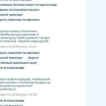
стачання теплової енергії та гарячої води
динок та комунальні послуги
ський транспорт
роги, транспорт та парковки
ерпня низка столичних
лейбусів курсуватиме зі
нами руху через ремонт на вул.
я Іллєнка: перелік маршрутів
серпня 2026 року, 16:24
роги, транспорт та парковки
ський транспорт
Дороги
ганізація дорожнього руху
їв та міська влада
ро на Виноградар: «Київський
рополітен» оголосив тендер на
игування проєктної
ументації
серпня 2026 року, 16:08
їв та міська влада
ський транспорт