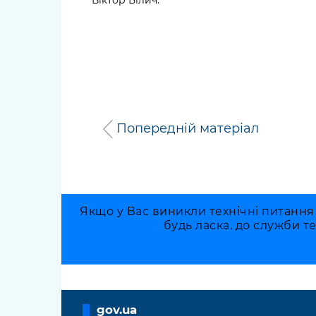
Попередній матеріал
Якщо у Вас виникли технічні питання
будь ласка, до служби т
gov.ua