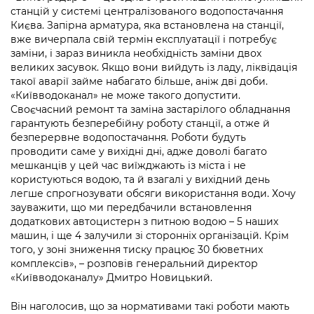
Підприємства, установи, організації
Уряд» – місцевий рівень»
станцій у системі централізованого водопостачання
Про відкриті дані
Портал Захисників та Захисниць
Києва. Запірна арматура, яка встановлена на станції,
Kyiv International Relations
Важливе під час воєнного стану
вже вичерпала свій термін експлуатації і потребує
Портал даних Києва
Безбар'єрність
заміни, і зараз виникла необхідність заміни двох
Річні звіти
великих засувок. Якщо вони вийдуть із ладу, ліквідація
Публічні дашборди
Портал послуг
такої аварії займе набагато більше, аніж дві доби.
Гендерна політика
«Київводоканал» не може такого допустити.
Міський застосунок Київ Цифровий
Своєчасний ремонт та заміна застарілого обладнання
Безбар'єрність
гарантують безперебійну роботу станції, а отже й
безперервне водопостачання. Роботи будуть
Важливе під час воєнного стану
Київська міська військова адміністрація
проводити саме у вихідні дні, адже доволі багато
мешканців у цей час виїжджають із міста і не
користуються водою, та й взагалі у вихідний день
легше спрогнозувати обсяги використання води. Хочу
зауважити, що ми передбачили встановлення
додаткових автоцистерн з питною водою – 5 наших
машин, і ще 4 залучили зі сторонніх організацій. Крім
того, у зоні зниження тиску працює 30 бюветних
комплексів», – розповів генеральний директор
«Київводоканалу» Дмитро Новицький.
Він наголосив, що за нормативами такі роботи мають