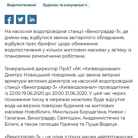
інформації
Рішення та розпорядження
Освіта та навчальні заклади
Водопостачання
Будинок та комунальні послуги
Громадська експертиза
Медіагалерея
Інформація з обмеженим доступом
Портал Послуг
Проєкти розпоряджень, що
Дороги, транспорт та парковки
Громадський бюджет
Підписатися на новини та анонси від
перебувають на погодженні КМВА
Подати запит онлайн
КМДА / Subscribe to announcements
Навколишнє середовище міста
Консультації з громадськістю
На насосній водопровідній станції «Виноградар-3», де
from the KCSA
Рішення Київради
днями має відбутися заміна застарілого обладнання,
Проекти нормативно-правових та
Містобудування та земельні ділянки
відбувся прес-брифінг щодо обмеження
Громадська рада
інших актів
Порядок акредитації медіа /
Контактна інформація
водопостачання у кількох житлових масивах у зв’язку із
Accreditation process
плановими ремонтними роботами.
Культура, спорт, дозвілля
Петиції
Нормативна база
Графік роботи та прийому громадян
Подати журналістський запит /
Генеральний директор ПрАТ «АК «Київводоканал»
Бізнес та ліцензування
Відкритий бюджет
Питання і відповіді про публічну
Submitting a media request
Дмитро Новицький повідомив, що заміна запірної
Вакансії
інформацію
арматури великих діаметрів на насосній водопровідній
Фінанси та бюджет
Контактний центр
Зйомки в лікарнях в умовах воєнного
станції «Виноградар-3» «Київводоканал» проводитиме
Статистика
Порядок оскарження рішень, дій чи
стану / Rules for media coverage of
із 22:00 19.06.2020 до 20:00 21.06.2020. У цей час через
Безпека та правопорядок
Допомога учасникам АТО
бездіяльності розпорядників інформації
пониження тиску в мережах можливо буде відсутня
hospitals at work under martial law
Звернення громадян
вода на верхніх поверхах будинків на житлових
Ритуальні послуги
Рада з питань внутрішньо переміщених
Звіти про опрацювання запитів на
масивах Новобіличі, Микільська Борщагівка, Нивки і
Контакти для медіа / Contacts for mass
Регуляторна діяльність
осіб при Київській міській військовій
публічну інформацію
Галагани, Виноградар, Святошин, Академмістечко та
media
Іноземцям / For foreigners
адміністрації
Біличі, а також селищах Горенка та Пуща-Водиця.
Промисловість і наука Києва
Інформація для споживачів
Пам'ятки культурної спадщини
«Ініціатива «Партнерство «Відкритий
«Виноградар-3» – це одна з трьох наших найпотужніших