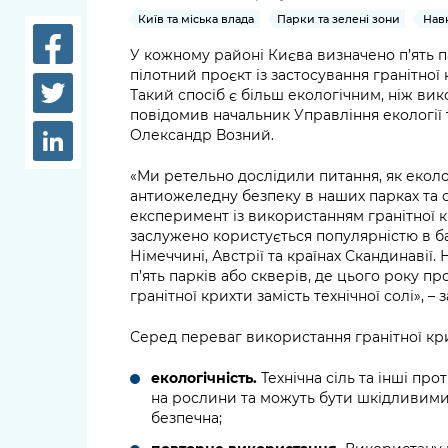
довідки
Київ та міська влада
Парки та зелені зони
Нав
Структура
Лікарні 
У кожному районі Києва визначено п’ять п
Рішення та розпорядження
пілотний проєкт із застосування гранітно
Освіта та
Такий спосіб є більш екологічним, ніж вик
Проєкти розпоряджень, що
повідомив начальник Управління екології
заклади
перебувають на погодженні
Олександр Возний.
КМВА
Дороги, 
«Ми ретельно дослідили питання, як еколо
парковки
антиожеледну безпеку в наших парках та 
експеримент із використанням гранітної кр
Навколи
заслужено користується популярністю в баг
середови
Німеччині, Австрії та країнах Скандинавії
п’ять парків або скверів, де цього року 
гранітної крихти замість технічної солі», 
Серед переваг використання гранітної кр
екологічність.
Технічна сіль та інші пр
на рослини та можуть бути шкідливими д
безпечна;