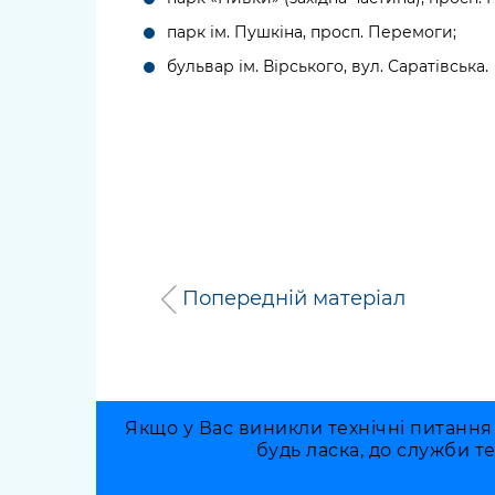
парк ім. Пушкіна, просп. Перемоги;
бульвар ім. Вірського, вул. Саратівська.
Попередній матеріал
Якщо у Вас виникли технічні питання
будь ласка, до служби т