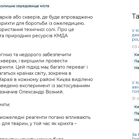
Громадська
Вакансії
Відкритий бюд
ся на
колишнє середовище міста
експертиза
Фінанси та бюджет
Інформація з
Поря
новин
Статистика
Контактний це
Т
та медицина
обмеженим
оска
анонс
арків або скверів, де буде впроваджено
Громадський
Безпека та
ї крихти для боротьби із ожеледицею.
доступом
рішен
КМДА
Звернення громадян
 навчальні
бюджет
правопорядок
ористання технічної солі. Про це
безді
Subsc
У К
дек
 та природних ресурсів КМДА
Подати запит
розпо
to
роц
Регуляторна діяльність
Ритуальні послуги
онлайн
інфор
anno
03 
транспорт та
ment
гічно та недорого забезпечити
Ки
Іноземцям / For
Проекти
Звіти
from 
скверах, і вирішили провести
Па
foreigners
нормативно-
опра
KCSA
ихти. Цей підхід має багато переваг і
На
шнє
правових та
запит
атьох країнах світу, зокрема в
ще міста
інших актів
. Наразі в кожному районі Києва виділено
публі
У К
проведемо експеримент із застосуванням
інфо
аві
гол
– зазначив Олександр Возний.
31 
ихти:
Ки
Па
отиожеледні реагенти погано впливають
На
ля тварин, у той час як крихта –
За 
Гол