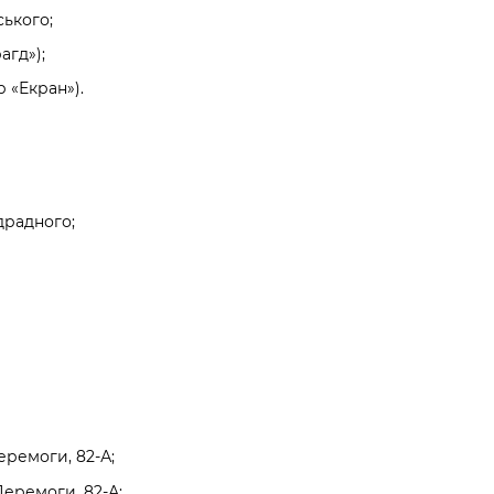
ського;
агд»);
р «Екран»).
ідрадного;
еремоги, 82-А;
Перемоги, 82-А;