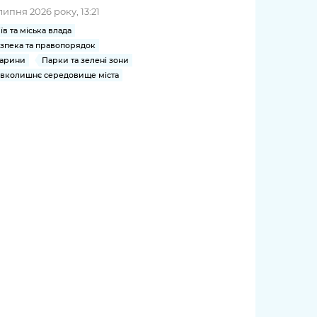
липня 2026 року, 13:21
їв та міська влада
зпека та правопорядок
арини
Парки та зелені зони
вколишнє середовище міста