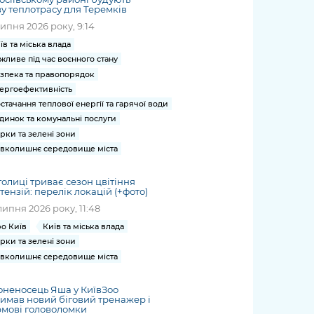
у теплотрасу для Теремків
липня 2026 року, 9:14
їв та міська влада
жливе під час воєнного стану
зпека та правопорядок
ергоефективність
стачання теплової енергії та гарячої води
динок та комунальні послуги
рки та зелені зони
вколишнє середовище міста
толиці триває сезон цвітіння
тензій: перелік локацій (+фото)
липня 2026 року, 11:48
о Київ
Київ та міська влада
рки та зелені зони
вколишнє середовище міста
неносець Яша у КиївЗоо
имав новий біговий тренажер і
мові головоломки