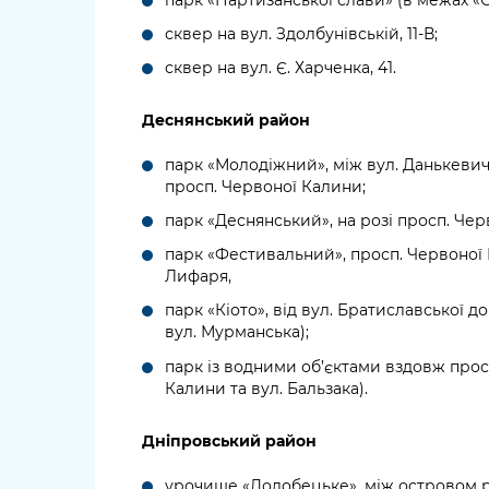
сквер на вул. Здолбунівській, 11-В;
сквер на вул. Є. Харченка, 41.
Деснянський район
парк «Молодіжний», між вул. Данькевича
просп. Червоної Калини;
парк «Деснянський», на розі просп. Чер
парк «Фестивальний», просп. Червоної К
Лифаря,
парк «Кіото», від вул. Братиславської д
вул. Мурманська);
парк із водними об’єктами вздовж прос
Калини та вул. Бальзака).
Дніпровський район
урочище «Долобецьке», між островом р