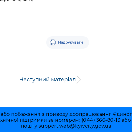
Надрукувати
Наступний матеріал
 або побажання з приводу доопрацювання Єдиного 
ехнічної підтримки за номером: (044) 366-80-13 аб
пошту
support.web@kyivcity.gov.ua