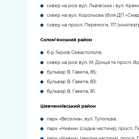
сквер на розі вул. Львівська і вул. Крам
сквер на вул. Корольова (біля ДП «Смар
сквер на просп. Перемоги, 117 (кінотеат
Солом’янський район
б-р Героїв Севастополя;
сквер на розі вул. М. Донця та просп. В
бульвар В. Гавела, 85;
бульвар В. Гавела, 83;
бульвар В. Гавела, 81.
Шевченківський район
парк «Веселка», вул. Туполєва;
парк «Нивки» (східна частина), просп. П
парк «Нивки» (західна частина), просп. 