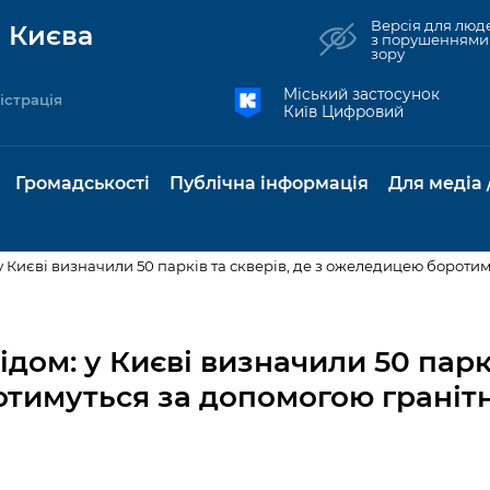
Версія для люд
 Києва
з порушеннями
зору
Міський застосунок
істрація
Київ Цифровий
Громадськості
Публічна інформація
Для медіа 
 Києві визначили 50 парків та скверів, де з ожеледицею боротиму
та комунальні
Реєстр громадських
Рішення Київради
Доступ до
Містобудування та
Консультації з
Норм
Нови
об'єднань
публічної
земельні ділянки
громадськістю
база
Анон
дом: у Києві визначили 50 паркі
Контактна інформація
інформації
тимуться за допомогою гранітн
бсидії та
Громадські слухання
Культура, спорт,
Громадська рад
Питан
Медіа
Графік роботи та прийому
ий захист
Про систему
дозвілля
відпов
рея
Місцеві ініціативи
громадян
Петиції
обліку публічної
публі
свідоцтва та
Бізнес та ліцензування
Підп
інформації
інфо