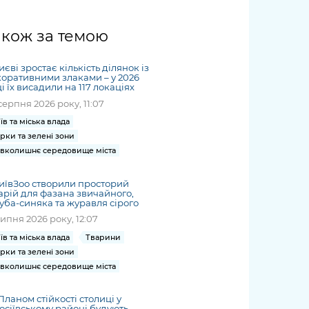
жет
Річні звіти
Києва
журналіст
міській військовій
coverage
Портал послуг
док
и та
ський
адміністрації
of
нтр
Гендерна політика
акож за темою
Публічні
рження
и від
запит /
hospitals
Міський застосунок Київ
дашборди
ь, дій чи
 /
«Ініціатива
Submitting
at work
Безбар'єрність
Цифровий
яльності
ribe
«Партнерство
иєві зростає кількість ділянок із
a media
under
оративними злаками – у 2026
рядників
«Відкритий Уряд» –
request
і їх висадили на 117 локаціях
martial law
Київська міська військова
Важливе під час
мації
unce
місцевий рівень»
серпня 2026 року, 11:07
адміністрація
воєнного стану
s
Контакти
їв та міська влада
 про
Важливе під час
the
для медіа
рки та зелені зони
цювання
воєнного стану
/ Contacts
вколишнє середовище міста
ів на
for mass
чну
media
иївЗоо створили просторий
рмацію
арій для фазана звичайного,
уба-синяка та журавля сірого
липня 2026 року, 12:07
їв та міська влада
Тварини
рки та зелені зони
вколишнє середовище міста
Планом стійкості столиці у
осіївському районі будують