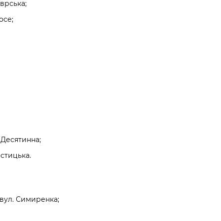
врська;
осе;
 Десятинна;
остицька.
вул. Симиренка;