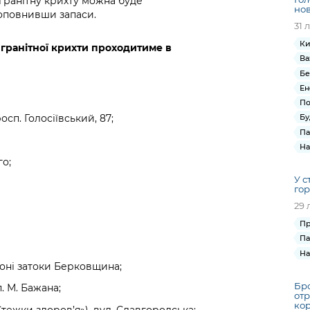
гранітну крихту можна буде
нов
поповнивши запаси.
31 
Ки
 гранітної крихти проходитиме в
Ва
Бе
Ен
По
осп. Голосіївський, 87;
Бу
Па
На
го;
У с
гор
29 
Пр
Па
На
оні затоки Берковщина;
Бро
. М. Бажана;
отр
кор
тежки здоров’я»), вул. Славгородська;