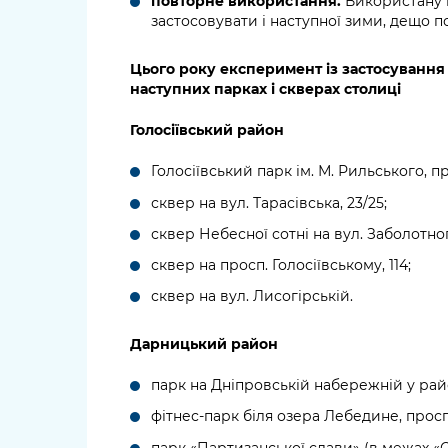
повторне використання.
Використану 
застосовувати і наступної зими, дещо 
Цього року експеримент із застосування
наступних парках і скверах столиці
Голосіївський район
Голосіївський парк ім. М. Рильського, пр
сквер на вул. Тарасівська, 23/25;
сквер Небесної сотні на вул. Заболотно
сквер на просп. Голосіївському, 114;
сквер на вул. Лисогірській.
Дарницький район
парк на Дніпровській набережній у рай
фітнес-парк біля озера Лебедине, просп
парк «Партизанської слави» (в межах «С