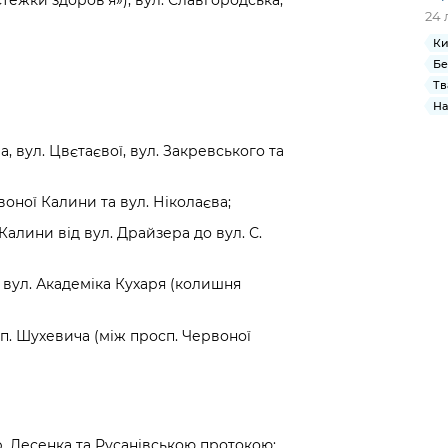
24 
Ки
Бе
Тв
На
, вул. Цвєтаєвої, вул. Закревського та
воної Калини та вул. Ніколаєва;
алини від вул. Драйзера до вул. С.
о вул. Академіка Кухаря (колишня
п. Шухевича (між просп. Червоної
. Десенка та Русанівською протокою;