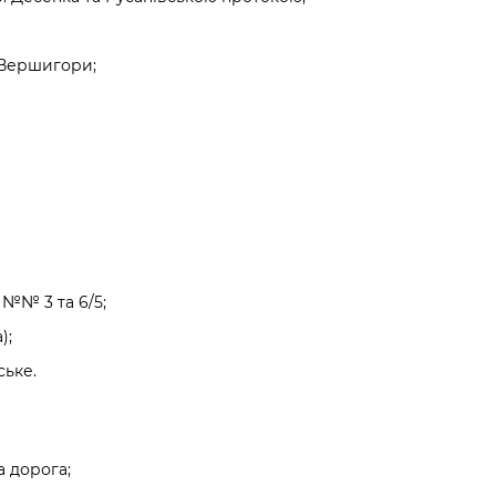
 Вершигори;
 №№ 3 та 6/5;
);
ське.
а дорога;