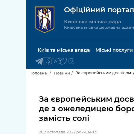
Офіційний портал
Київська міська рада
Київська міська державна адмін
Київ та міська влада
Міські послуги
За європейським досвідом: у
Головна
Новини
Київський міський голова
Будинок 
послуги
За європейським досві
Київська міська рада
де з ожеледицею боро
Пільги, су
Про Київ
замість солі
соціальн
Керівництво КМДА
Паспорт, 
28 листопада 2022 року, 14:13