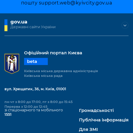
Підприємства, установи, організації
пошту
support.web@kyivcity.gov.ua
Уряд» – місцевий рівень»
Про відкриті дані
Портал Захисників та Захисниць
Kyiv International Relations
Важливе під час воєнного стану
Портал даних Києва
Безбар'єрність
gov.ua
Річні звіти
Державні сайти України
Публічні дашборди
Портал послуг
Гендерна політика
Міський застосунок Київ Цифровий
Безбар'єрність
Офіційний портал Києва
Важливе під час воєнного стану
beta
Київська міська військова адміністрація
Київська міська державна адміністрація
Київська міська рада
вул. Хрещатик, 36, м. Київ, 01001
пн-чт з 8:00 до 17:00, пт з 8:00 до 15:45
Перерва з 12:00 до 12:45
зі стаціонарного та мобільного
Громадськості
1551
Публічна інформація
Для ЗМІ