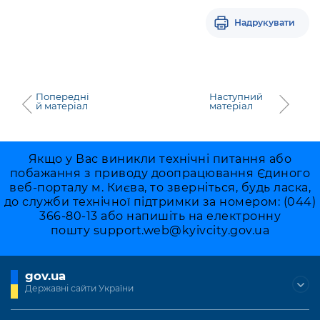
Підприємства, установи, організації
Уряд» – місцевий рівень»
Про відкриті дані
Портал Захисників та Захисниць
Надрукувати
Kyiv International Relations
Важливе під час воєнного стану
Портал даних Києва
Безбар'єрність
Річні звіти
Публічні дашборди
Портал послуг
Гендерна політика
Попередні
Наступний
й матеріал
матеріал
Міський застосунок Київ Цифровий
Безбар'єрність
Важливе під час воєнного стану
Київська міська військова адміністрація
Якщо у Вас виникли технічні питання або
побажання з приводу доопрацювання Єдиного
веб-порталу м. Києва, то зверніться, будь ласка,
до служби технічної підтримки за номером: (044)
366-80-13 або напишіть на електронну
пошту
support.web@kyivcity.gov.ua
gov.ua
Державні сайти України