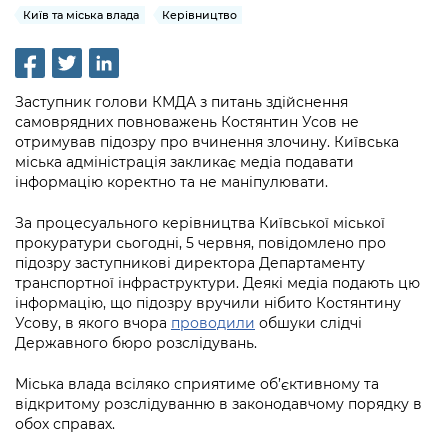
інформації
Рішення та розпорядження
Освіта та навчальні заклади
Київ та міська влада
Керівництво
Громадська експертиза
Медіагалерея
Інформація з обмеженим доступом
Портал Послуг
Проєкти розпоряджень, що
Дороги, транспорт та парковки
Громадський бюджет
Підписатися на новини та анонси від
перебувають на погодженні КМВА
Подати запит онлайн
КМДА / Subscribe to announcements
Навколишнє середовище міста
Заступник голови КМДА з питань здійснення
Консультації з громадськістю
from the KCSA
Рішення Київради
самоврядних повноважень Костянтин Усов не
Проекти нормативно-правових та
Містобудування та земельні ділянки
отримував підозру про вчинення злочину. Київська
Громадська рада
інших актів
Порядок акредитації медіа /
Контактна інформація
міська адміністрація закликає медіа подавати
Accreditation process
інформацію коректно та не маніпулювати.
Культура, спорт, дозвілля
Петиції
Нормативна база
Графік роботи та прийому громадян
Подати журналістський запит /
За процесуального керівництва Київської міської
Бізнес та ліцензування
Відкритий бюджет
Питання і відповіді про публічну
Submitting a media request
прокуратури сьогодні, 5 червня, повідомлено про
Вакансії
інформацію
підозру заступникові директора Департаменту
Фінанси та бюджет
Контактний центр
Зйомки в лікарнях в умовах воєнного
транспортної інфраструктури. Деякі медіа подають цю
Статистика
Порядок оскарження рішень, дій чи
стану / Rules for media coverage of
інформацію, що підозру вручили нібито Костянтину
Безпека та правопорядок
Допомога учасникам АТО
бездіяльності розпорядників інформації
Усову, в якого вчора
проводили
обшуки слідчі
hospitals at work under martial law
Звернення громадян
Державного бюро розслідувань.
Ритуальні послуги
Рада з питань внутрішньо переміщених
Звіти про опрацювання запитів на
Контакти для медіа / Contacts for mass
Регуляторна діяльність
осіб при Київській міській військовій
публічну інформацію
Міська влада всіляко сприятиме об’єктивному та
media
Іноземцям / For foreigners
адміністрації
відкритому розслідуванню в законодавчому порядку в
Промисловість і наука Києва
обох справах.
Інформація для споживачів
Пам'ятки культурної спадщини
«Ініціатива «Партнерство «Відкритий