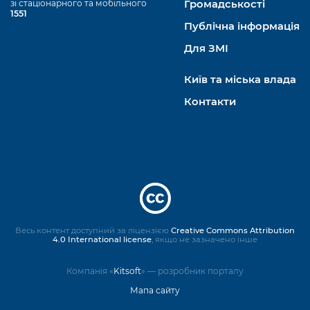
зі стаціонарного та мобільного
Громадськості
1551
Публічна інформація
Для ЗМІ
Київ та міська влада
Контакти
Весь контент доступний за ліцензією
Creative Commons Attribution
4.0 International license
, якщо не зазначено інше
Компанія «
Kitsoft
» — розробник порталу
Мапа сайту