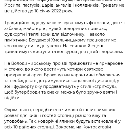
Підприємства, установи, організації
Уряд» – місцевий рівень»
Йосипа, пастухів, царів, ангелів і колядників. Триватиме
Про відкриті дані
Портал Захисників та Захисниць
це дійство до 16 січня 2022 року.
Kyiv International Relations
Важливе під час воєнного стану
Портал даних Києва
Безбар'єрність
Традиційно відвідувачів очікуватимуть фотозони, дитячі
Річні звіти
забавки, майстерня, музей новорічних прикрас,
Публічні дашборди
Портал послуг
фудкорти і теплі зони для відпочинку. Навколо
Гендерна політика
пам’ятника Богданові Хмельницькому працюватиме
Міський застосунок Київ Цифровий
ковзанка у вигляді тунелю. На святковій сцені
Безбар'єрність
триватимуть виступи та конкурси для дітей і дорослих.
Важливе під час воєнного стану
Київська міська військова адміністрація
На Володимирському проїзді працюватиме ярмаркове
містечко, до якого вестимуть чотири святково
прикрашені арки. Враховуючи карантинні обмеження
та необхідність дотримуватись соціальної дистанції, у
зоні фудкорту їжу продаватимуть у стилі «стріт-фуд»,
щоб бутерброди та снеки можна було зручно взяти і
відійти.
Окрім цього, передбачено чимало й інших зимових
розваг для киян і гостей столиці різного віку та
уподобань. Так, новорічні ялинки будуть встановлені у
всіх 10 районах столиці. Зокрема, на Контрактовій