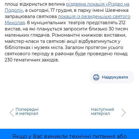
площі відкриється велика
різдвяна локація «Різдво на
Подолі»
, а сьогодні, 17 грудня, в парку імені Шевченка
запрацювала святкова
локація із резиденцією святого
Миколая
. 8 муніципальних театрів представлять 212
вистав, на які планується запросити близько 30 тисяч
маленьких глядачів. Різноманітні книжкові виставки,
майстер-класи та святкові акції відбуватимуться у
бібліотеках і музеях міста. Загалом протягом усього
святкового періоду в районах буде проведено понад
230 тематичних заходів.
Надрукувати
Попередні
Наступний
й матеріал
матеріал
Якщо у Вас виникли технічні питання або