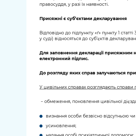
правосуддя, у разі їх наявності.
Присяжні є суб’єктами декларування
Відповідно до підпункту «ґ» пункту 1 статт
у суді) відносяться до суб’єктів декларув
Для заповнення декларації присяжним н
електронний підпис.
До розгляду яких справ залучаються пр
У цивільних справах розглядають справи 
− обмеження, поновлення цивільної дієзда
визнання особи безвісно відсутньою ч
усиновлення;
надання особі психіатричної допомоги;