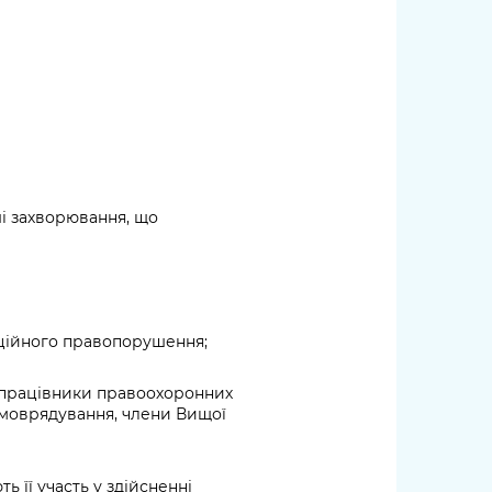
ші захворювання, що
пційного правопорушення;
і, працівники правоохоронних
самоврядування, члени Вищої
 її участь у здійсненні