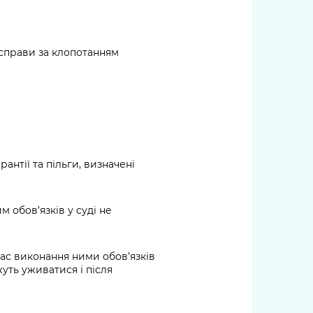
 справи за клопотанням
антії та пільги, визначені
 обов’язків у суді не
час виконання ними обов’язків
уть уживатися і після