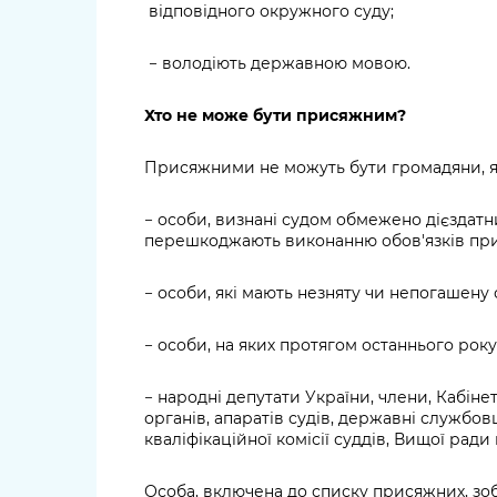
відповідного окружного суду;
− володіють державною мовою.
Хто не може бути присяжним?
Присяжними не можуть бути громадяни, як
− особи, визнані судом обмежено дієздатни
перешкоджають виконанню обов'язків пр
− особи, які мають незняту чи непогашену 
− особи, на яких протягом останнього ро
− народні депутати України, члени, Кабін
органів, апаратів судів, державні службов
кваліфікаційної комісії суддів, Вищої ради
Особа, включена до списку присяжних, зоб