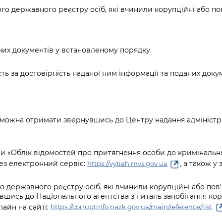
го державного реєстру осіб, які вчинили корупційні або пов
аних документів у встановленому порядку.
ь за достовірність наданої ним інформації та поданих докум
 можна отримати звернувшись до Центру надання адміністра
ми «Облік відомостей про притягнення особи до кримінально
ез електронний сервіс:
,
а також у з
https://vytiah.mvs.gov.ua
о державного реєстру осіб, які вчинили корупційні або пов'
ись до Національного агентства з питань запобігання кор
лайн на сайті:
https://corruptinfo.nazk.gov.ua/main/reference/list