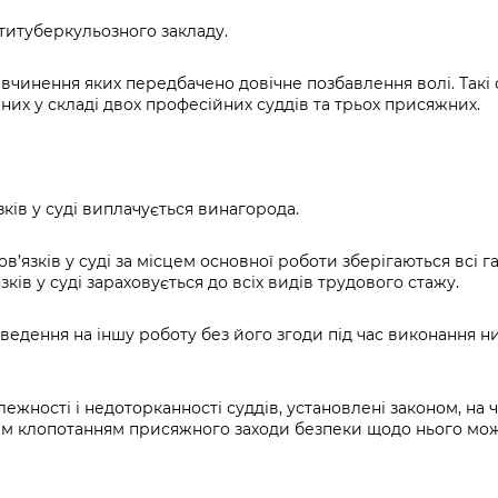
титуберкульозного закладу.
 вчинення яких передбачено довічне позбавлення волі. Такі
их у складі двох професійних суддів та трьох присяжних.
ів у суді виплачується винагорода.
язків у суді за місцем основної роботи зберігаються всі гар
ів у суді зараховується до всіх видів трудового стажу.
едення на іншу роботу без його згоди під час виконання ним
жності і недоторканності суддів, установлені законом, на 
ним клопотанням присяжного заходи безпеки щодо нього мож