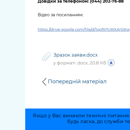
Довідки за телефоном: (044) 202-76-88
Відео за посиланням:
https://drive.google.com/file/d/1xpfXPcWXAjSI
Зразок заяви.docx
у форматі .docx, 20.8 Кб
Попередній матеріал
Якщо у Вас виникли технічні питання
будь ласка, до служби т