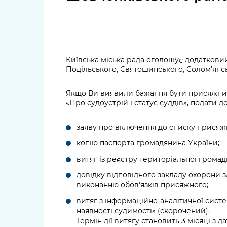
довідки
Структура
Лікарні 
Рішення та розпорядження
Освіта та
Проєкти розпоряджень, що
заклади
Київська міська рада оголошує додатковий
перебувають на погодженні
Подільського, Святошинського, Солом’янсь
КМВА
Дороги, 
парковки
Якщо Ви виявили бажання бути присяжним 
«Про судоустрій і статус суддів», подати д
Навколи
середови
заяву про включення до списку присяжн
копію паспорта громадянина України;
витяг із реєстру територіальної громад
довідку відповідного закладу охорони 
виконанню обов'язків присяжного;
витяг з інформаційно-аналітичної сист
наявності судимості» (скорочений).
Термін дії витягу становить 3 місяці з 