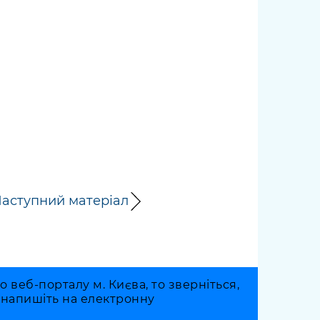
аступний матеріал
веб-порталу м. Києва, то зверніться,
о напишіть на електронну