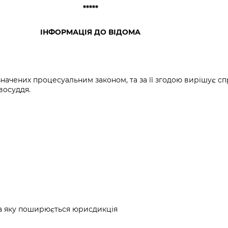
*****
ІНФОРМАЦІЯ ДО ВІДОМА
начених процесуальним законом, та за її згодою вирішує спр
восуддя.
 на яку поширюється юрисдикція