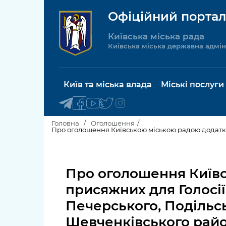
Офіційний портал
Київська міська рада
Київська міська державна адмін
Київ та міська влада
Міські послуги
Головна
Оголошення
Київський міський голова
Будинок 
послуги
Про оголошення Київ
Київська міська рада
Пільги, су
присяжних для Голосії
Про Київ
соціальн
Печерського, Подільсь
Керівництво КМДА
Паспорт, 
Шевченківського райо