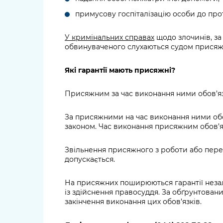
примусову госпіталізацію особи до про
У кримінальних справах
щодо злочинів, за
обвинуваченого слухаються судом присяжн
Які гарантії мають присяжні?
Присяжним за час виконання ними обов’язк
За присяжними на час виконання ними обов’
законом. Час виконання присяжним обов’язк
Звільнення присяжного з роботи або перев
допускається.
На присяжних поширюються гарантії незале
із здійснення правосуддя. За обґрунтова
закінчення виконання цих обов’язків.