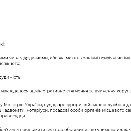
і:
ми чи недієздатними, або які мають хронічні психічні чи ін
исяжного;
судимість;
ку накладалося адміністративне стягнення за вчинення кору
ету Міністрів України, судді, прокурори, військовослужбовц
ці, адвокати, нотаріуси, посадові особи органів місцевого 
 правосуддя.
ов’язана повідомити суд про обставини, що унеможливлюють