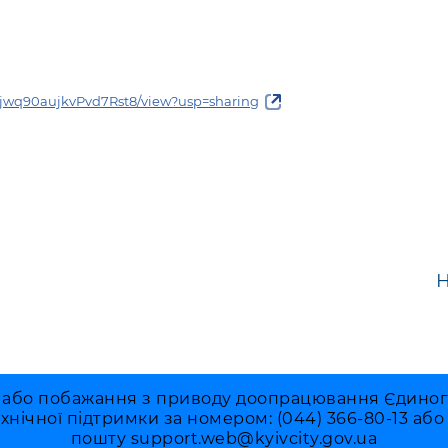
Kwjwq90aujkvPvd7Rst8/view?usp=sharing
Н
 або побажання з приводу доопрацювання Єдиного 
ехнічної підтримки за номером: (044) 366-80-13 аб
пошту
support.web@kyivcity.gov.ua