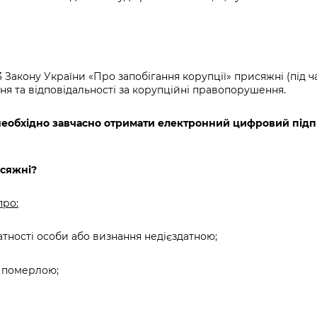
і 3 Закону України «Про запобігання корупції» присяжні (під
ання та відповідальності за корупційні правопорушення.
еобхідно завчасно отримати електронний цифровий підп
исяжні?
про:
тності особи або визнання недієздатною;
и померлою;