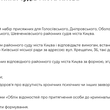
Громадська
Вакансії
Відкритий бюд
ся на
експертиза
Фінанси та бюджет
Інформація з
Поря
новин
Статистика
Контактний це
та медицина
обмеженим
оска
анонс
Громадський
Безпека та
доступом
рішен
КМДА
Звернення громадян
 навчальні
бюджет
правопорядок
безді
Subsc
 набір присяжних для Голосіївського, Дніпровського, Обол
Подати запит
розпо
to
Регуляторна діяльність
Ритуальні послуги
кого, Шевченківського районних судів міста Києва.
онлайн
інфор
anno
транспорт та
ment
Іноземцям / For
районного суду міста Києва і відповідаєте вимогам, вста
Проекти
Звіти
from 
foreigners
о Київської міської ради за адресою: вул. Хрещатик, 36, такі 
нормативно-
опра
KCSA
шнє
правових та
запит
ще міста
их відповідного районного суду міста Києва за формою, згід
інших актів
публі
інфо
и;
здоров'я про відсутність хронічних психічних чи інших зах
еми «Облік відомостей про притягнення особи до кримінальн
дати формування.