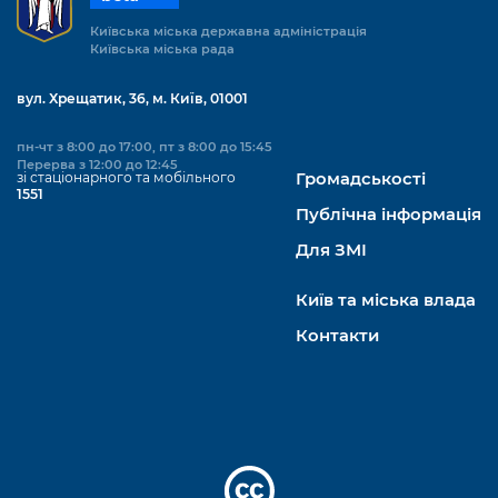
Підприємства, установи, організації
Уряд» – місцевий рівень»
Про відкриті дані
Портал Захисників та Захисниць
Київська міська державна адміністрація
Київська міська рада
Kyiv International Relations
Важливе під час воєнного стану
Портал даних Києва
Безбар'єрність
вул. Хрещатик, 36, м. Київ, 01001
Річні звіти
Публічні дашборди
Портал послуг
Гендерна політика
пн-чт з 8:00 до 17:00, пт з 8:00 до 15:45
Перерва з 12:00 до 12:45
Міський застосунок Київ Цифровий
зі стаціонарного та мобільного
Громадськості
Безбар'єрність
1551
Публічна інформація
Важливе під час воєнного стану
Київська міська військова адміністрація
Для ЗМІ
Київ та міська влада
Контакти