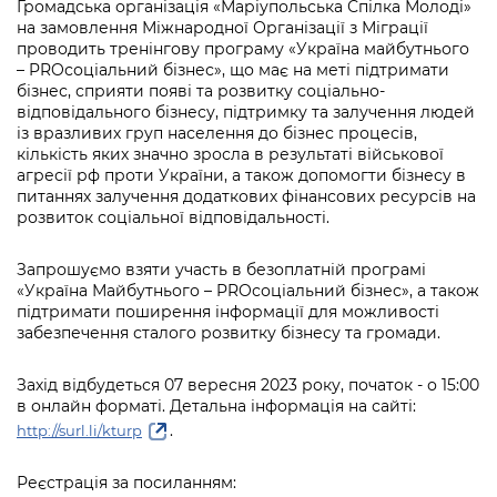
інформації
Громадська організація «Маріупольська Спілка Молоді»
Рішення та розпорядження
Освіта та навчальні заклади
Громадська експертиза
Медіагалерея
на замовлення Міжнародної Організації з Міграції
Інформація з обмеженим доступом
Портал Послуг
проводить тренінгову програму «Україна майбутнього
Проєкти розпоряджень, що
Дороги, транспорт та парковки
Громадський бюджет
– PROсоціальний бізнес», що має на меті підтримати
Підписатися на новини та анонси від
перебувають на погодженні КМВА
бізнес, сприяти появі та розвитку соціально-
Подати запит онлайн
КМДА / Subscribe to announcements
Навколишнє середовище міста
відповідального бізнесу, підтримку та залучення людей
Консультації з громадськістю
from the KCSA
Рішення Київради
із вразливих груп населення до бізнес процесів,
Проекти нормативно-правових та
кількість яких значно зросла в результаті військової
Містобудування та земельні ділянки
Громадська рада
інших актів
Порядок акредитації медіа /
агресії рф проти України, а також допомогти бізнесу в
Контактна інформація
Accreditation process
питаннях залучення додаткових фінансових ресурсів на
Культура, спорт, дозвілля
Петиції
Нормативна база
розвиток соціальної відповідальності.
Графік роботи та прийому громадян
Подати журналістський запит /
Бізнес та ліцензування
Відкритий бюджет
Питання і відповіді про публічну
Submitting a media request
Запрошуємо взяти участь в безоплатній програмі
Вакансії
інформацію
«Україна Майбутнього – PROсоціальний бізнес», а також
Фінанси та бюджет
Контактний центр
Зйомки в лікарнях в умовах воєнного
підтримати поширення інформації для можливості
Статистика
Порядок оскарження рішень, дій чи
забезпечення сталого розвитку бізнесу та громади.
стану / Rules for media coverage of
Безпека та правопорядок
Допомога учасникам АТО
бездіяльності розпорядників інформації
hospitals at work under martial law
Звернення громадян
Захід відбудеться 07 вересня 2023 року, початок - о 15:00
Ритуальні послуги
Рада з питань внутрішньо переміщених
Звіти про опрацювання запитів на
в онлайн форматі. Детальна інформація на сайті:
Контакти для медіа / Contacts for mass
Регуляторна діяльність
осіб при Київській міській військовій
публічну інформацію
.
media
http://surl.li/kturp
Іноземцям / For foreigners
адміністрації
Промисловість і наука Києва
Інформація для споживачів
Реєстрація за посиланням:
Пам'ятки культурної спадщини
«Ініціатива «Партнерство «Відкритий