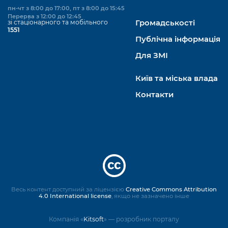
пн-чт з 8:00 до 17:00, пт з 8:00 до 15:45
Перерва з 12:00 до 12:45
зі стаціонарного та мобільного
Громадськості
1551
Публічна інформація
Для ЗМІ
Київ та міська влада
Контакти
Весь контент доступний за ліцензією
Creative Commons Attribution
4.0 International license
, якщо не зазначено інше
Компанія «
Kitsoft
» — розробник порталу