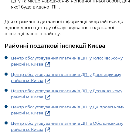
дату та місце народження неповнолітньої особи, для
Підприємства, установи, організації
Уряд» – місцевий рівень»
Про відкриті дані
якої буде видано ІПН.
Портал Захисників та Захисниць
Kyiv International Relations
Важливе під час воєнного стану
Портал даних Києва
Для отримання детальної інформації звертайтесь до
Безбар'єрність
Річні звіти
відповідного центру обслуговування податкової
Публічні дашборди
інспекції вашого району.
Портал послуг
Гендерна політика
Районні податкові інспекції Києва
Міський застосунок Київ Цифровий
Безбар'єрність
Центр обслуговування платників ДПІ у Голосіївському
Важливе під час воєнного стану
районі м. Києва
Київська міська військова адміністрація
Центр обслуговування платників ДПІ у Дарницькому
районі м. Києва
Центр обслуговування платників ДПІ у Деснянському
районі м. Києва
Центр обслуговування платників ДПІ у Дніпровському
районі м. Києва
Центр обслуговування платників ДПІ в Оболонському
районі м. Києва