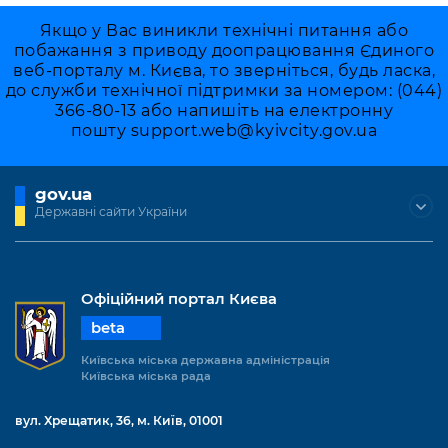
Якщо у Вас виникли технічні питання або
побажання з приводу доопрацювання Єдиного
веб-порталу м. Києва, то зверніться, будь ласка,
до служби технічної підтримки за номером: (044)
366-80-13 або напишіть на електронну
пошту
support.web@kyivcity.gov.ua
gov.ua
Державні сайти України
Офіційний портал Києва
beta
Київська міська державна адміністрація
Київська міська рада
вул. Хрещатик, 36, м. Київ, 01001