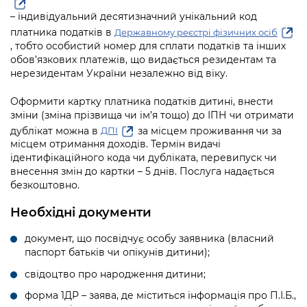
інформації
Рішення та розпорядження
Освіта та навчальні заклади
Громадська експертиза
Медіагалерея
– індивідуальний десятизначний унікальний код
Інформація з обмеженим доступом
Портал Послуг
платника податків в
Державному реєстрі фізичних осіб
Проєкти розпоряджень, що
Дороги, транспорт та парковки
Громадський бюджет
Підписатися на новини та анонси від
, тобто особистий номер для сплати податків та інших
перебувають на погодженні КМВА
Подати запит онлайн
обов’язкових платежів, що видається резидентам та
КМДА / Subscribe to announcements
Навколишнє середовище міста
Консультації з громадськістю
нерезидентам України незалежно від віку.
from the KCSA
Рішення Київради
Проекти нормативно-правових та
Містобудування та земельні ділянки
Громадська рада
Оформити картку платника податків дитині, внести
інших актів
Порядок акредитації медіа /
Контактна інформація
зміни (зміна прізвища чи ім’я тощо) до ІПН чи отримати
Accreditation process
Культура, спорт, дозвілля
Петиції
дублікат можна в
за місцем проживання чи за
Нормативна база
ДПІ
Графік роботи та прийому громадян
місцем отримання доходів. Термін видачі
Подати журналістський запит /
Бізнес та ліцензування
Відкритий бюджет
ідентифікаційного кода чи дубліката, перевипуск чи
Питання і відповіді про публічну
Submitting a media request
Вакансії
внесення змін до картки – 5 днів. Послуга надається
інформацію
Фінанси та бюджет
Контактний центр
безкоштовно.
Зйомки в лікарнях в умовах воєнного
Статистика
Порядок оскарження рішень, дій чи
стану / Rules for media coverage of
Необхідні документи
Безпека та правопорядок
Допомога учасникам АТО
бездіяльності розпорядників інформації
hospitals at work under martial law
Звернення громадян
документ, що посвідчує особу заявника (власний
Ритуальні послуги
Рада з питань внутрішньо переміщених
Звіти про опрацювання запитів на
Контакти для медіа / Contacts for mass
паспорт батьків чи опікунів дитини);
Регуляторна діяльність
осіб при Київській міській військовій
публічну інформацію
media
Іноземцям / For foreigners
адміністрації
свідоцтво про народження дитини;
Промисловість і наука Києва
Інформація для споживачів
форма 1ДР – заява, де міститься інформація про П.І.Б.,
Пам'ятки культурної спадщини
«Ініціатива «Партнерство «Відкритий