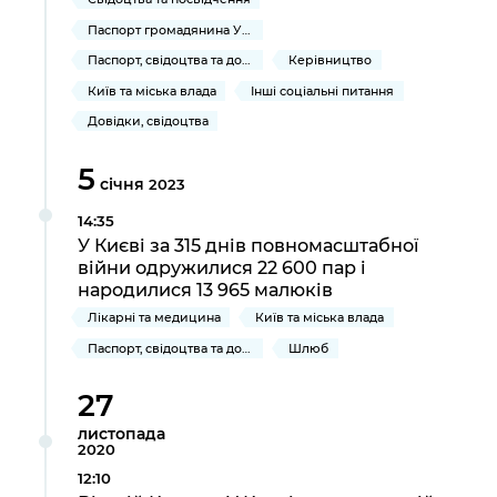
Підприємства, установи, організації
Уряд» – місцевий рівень»
Про відкриті дані
Паспорт громадянина України
Портал Захисників та Захисниць
Kyiv International Relations
Важливе під час воєнного стану
Паспорт, свідоцтва та довідки
Керівництво
Портал даних Києва
Безбар'єрність
Київ та міська влада
Інші соціальні питання
Річні звіти
Публічні дашборди
Довідки, свідоцтва
Портал послуг
Гендерна політика
5
Міський застосунок Київ Цифровий
січня
2023
Безбар'єрність
Важливе під час воєнного стану
14:35
Київська міська військова адміністрація
У Києві за 315 днів повномасштабної
війни одружилися 22 600 пар і
народилися 13 965 малюків
Лікарні та медицина
Київ та міська влада
Паспорт, свідоцтва та довідки
Шлюб
27
листопада
2020
12:10