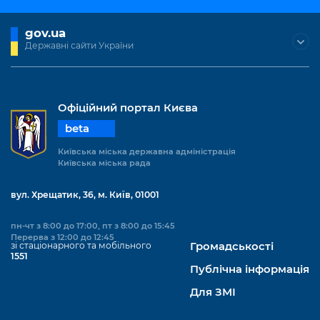
Підприємства, установи, організації
Уряд» – місцевий рівень»
Про відкриті дані
Портал Захисників та Захисниць
gov.ua
Kyiv International Relations
Важливе під час воєнного стану
Портал даних Києва
Державні сайти України
Безбар'єрність
Річні звіти
Публічні дашборди
Портал послуг
Гендерна політика
Офіційний портал Києва
Міський застосунок Київ Цифровий
Безбар'єрність
beta
Важливе під час воєнного стану
Київська міська державна адміністрація
Київська міська військова адміністрація
Київська міська рада
вул. Хрещатик, 36, м. Київ, 01001
пн-чт з 8:00 до 17:00, пт з 8:00 до 15:45
Перерва з 12:00 до 12:45
зі стаціонарного та мобільного
Громадськості
1551
Публічна інформація
Для ЗМІ