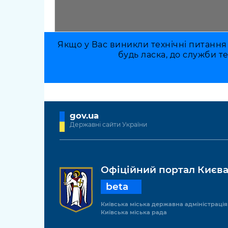
Якщо у Вас виникли технічні питання
будь ласка, до служби т
gov.ua
Державні сайти України
Офіційний портал Києв
beta
Київська міська державна адміністрація
Київська міська рада