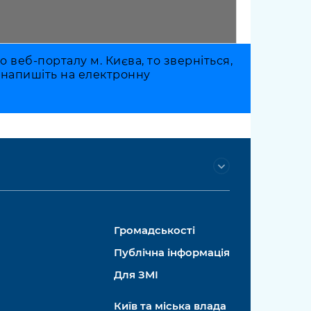
веб-порталу м. Києва, то зверніться,
о напишіть на електронну
Громадськості
Публічна інформація
Для ЗМІ
Київ та міська влада