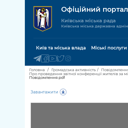
Офіційний портал
Київська міська рада
Київська міська державна адмін
Київ та міська влада
Міські послуги
Головна
Громадська активність
Повідомлення
Повідомлення.pdf
Київський міський голова
Будинок 
Завантажити
послуги
Київська міська рада
Пільги, су
Про Київ
соціальн
Керівництво КМДА
Паспорт, 