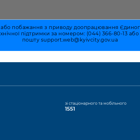
 або побажання з приводу доопрацювання Єдиного 
ехнічної підтримки за номером: (044) 366-80-13 аб
пошту
support.web@kyivcity.gov.ua
а
зі стаціонарного та мобільного
1551