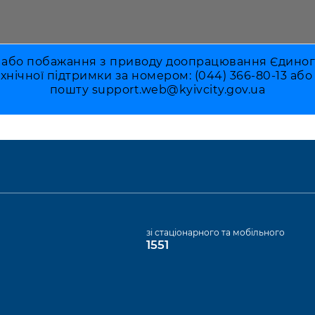
 або побажання з приводу доопрацювання Єдиного 
ехнічної підтримки за номером: (044) 366-80-13 аб
пошту
support.web@kyivcity.gov.ua
а
зі стаціонарного та мобільного
1551