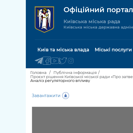
Офіційний портал
Київська міська рада
Київська міська державна адмін
Київ та міська влада
Міські послуги
Головна
Публічна інформація
Аналіз регуляторного впливу
Київський міський голова
Будинок 
Завантажити
послуги
Київська міська рада
Пільги, су
Про Київ
соціальн
Керівництво КМДА
Паспорт, 