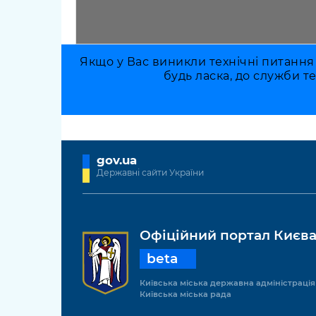
Якщо у Вас виникли технічні питання
будь ласка, до служби т
gov.ua
Державні сайти України
Офіційний портал Києв
beta
Київська міська державна адміністрація
Київська міська рада