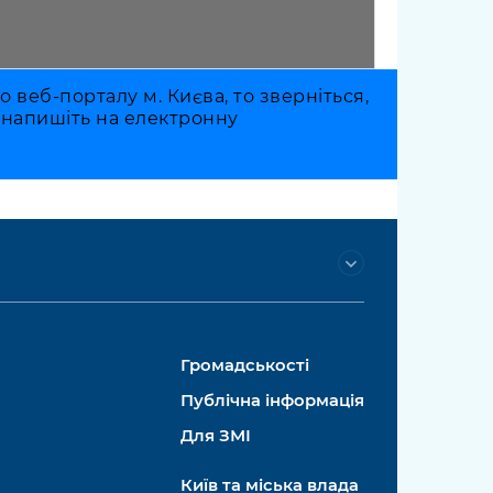
веб-порталу м. Києва, то зверніться,
о напишіть на електронну
Громадськості
Публічна інформація
Для ЗМІ
Київ та міська влада