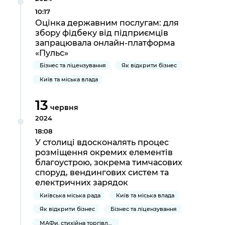
10:17
Оцінка державним послугам: для
збору фідбеку від підприємців
запрацювала онлайн-платформа
«Пульс»
Бізнес та ліцензування
Як відкрити бізнес
Київ та міська влада
13
червня
2024
18:08
У столиці вдосконалять процес
розміщення окремих елементів
благоустрою, зокрема тимчасових
споруд, вендингових систем та
електричних зарядок
Київська міська рада
Київ та міська влада
Як відкрити бізнес
Бізнес та ліцензування
МАФи, стихійна торгівля та реклама