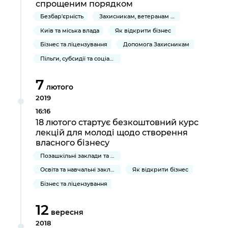
спрощеним порядком
Безбар'єрність
Захисникам, ветеранам та їхнім родинам
Київ та міська влада
Як відкрити бізнес
Бізнес та ліцензування
Допомога Захисникам
Пільги, субсидії та соціальний захист
7
лютого
2019
16:16
18 лютого стартує безкоштовний курс
лекцій для молоді щодо створення
власного бізнесу
Позашкільні заклади та освітні центри
Освіта та навчальні заклади
Як відкрити бізнес
Бізнес та ліцензування
12
вересня
2018