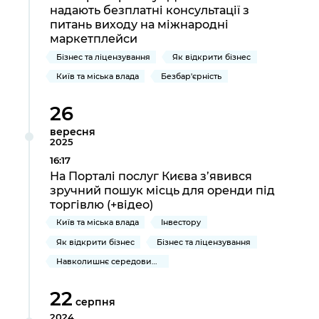
надають безплатні консультації з
питань виходу на міжнародні
маркетплейси
Бізнес та ліцензування
Як відкрити бізнес
Київ та міська влада
Безбар'єрність
26
вересня
2025
16:17
На Порталі послуг Києва з’явився
зручний пошук місць для оренди під
торгівлю (+відео)
Київ та міська влада
Інвестору
Як відкрити бізнес
Бізнес та ліцензування
Навколишнє середовище міста
22
серпня
2024