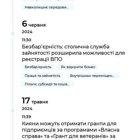
Навколишнє середовище міста
6
червня
2024
11:30
Безбар’єрність: столична служба
зайнятості розширила можливості для
реєстрації ВПО
Безбар'єрність
Як відкрити бізнес
Праця та зайнятість
Внутрішньо переміщеним громадянам України
Пільги, субсидії та соціальний захист
17
травня
2024
11:39
Кияни можуть отримати гранти для
підприємців за програмами «Власна
справа» та «Грант для ветеранів» за