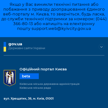
Якщо у Вас виникли технічні питання або
побажання з приводу доопрацювання Єдиного
веб-порталу м. Києва, то зверніться, будь ласка,
до служби технічної підтримки за номером: (044)
366-80-13 або напишіть на електронну
пошту
support.web@kyivcity.gov.ua
gov.ua
Державні сайти України
Офіційний портал Києва
beta
Київська міська державна адміністрація
Київська міська рада
вул. Хрещатик, 36, м. Київ, 01001