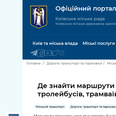
Офіційний портал
Київська міська рада
Київська міська державна адмін
Київ та міська влада
Міські послуги
Головна
Дороги, транспорт та парковки
Місь
Київський міський голова
Будинок 
послуги
Де знайти маршрути 
Київська міська рада
тролейбусів, трамва
Пільги, су
Про Київ
соціальн
Міський транспорт
Дороги, транспорт та парковк
Керівництво КМДА
Паспорт, 
Маршрути громадського транспорту Києв