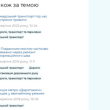
жет
Річні звіти
Києва
журналіст
міській військовій
coverage
акож за темою
Портал послуг
док
и та
ський
адміністрації
of
нтр
Гендерна політика
Публічні
рження
и від
запит /
hospitals
мадський транспорт під час
Міський застосунок Київ
дашборди
ь, дій чи
 /
«Ініціатива
Submitting
ітряної тривоги
at work
Безбар'єрність
Цифровий
яльності
ribe
«Партнерство
a media
серпня 2022 року, 10:24
under
рядників
«Відкритий Уряд» –
request
martial law
роги, транспорт та парковки
Київська міська військова
Важливе під час
мації
unce
місцевий рівень»
ський транспорт
адміністрація
воєнного стану
s
Контакти
 про
Важливе під час
the
для медіа
 Південним мостом частково
цювання
воєнного стану
межено через ремонт
/ Contacts
формаційного шва
ів на
for mass
жовтня 2019 року, 11:11
чну
media
ський транспорт
Дороги
рмацію
ганізація дорожнього руху
роги, транспорт та парковки
нція метро «Дорогожичі»
ацює у звичайному режимі
вересня 2018 року, 16:06
ський транспорт