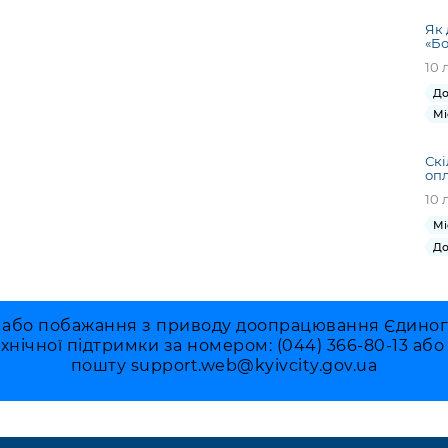
Як 
«Бо
10 
До
Мі
Скі
оп
10 
Мі
До
 або побажання з приводу доопрацювання Єдиного 
ехнічної підтримки за номером: (044) 366-80-13 аб
пошту
support.web@kyivcity.gov.ua