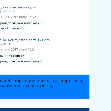
доїхати до аеропорту
риспіль»?
лютого 2017 року, 15:30
роги, транспорт та парковки
ський транспорт
льки коштує проїзд та як його
латити
лютого 2017 року, 15:24
ський транспорт
роги, транспорт та парковки
веб-порталу м. Києва, то зверніться,
о напишіть на електронну