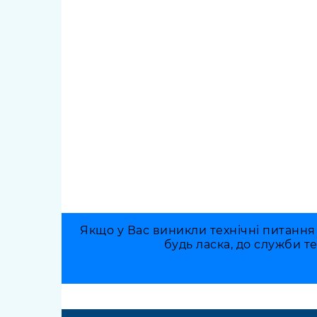
Якщо у Вас виникли технічні питання
будь ласка, до служби т