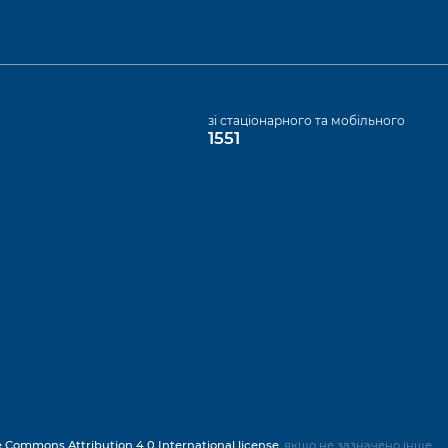
а
зі стаціонарного та мобільного
1551
e Commons Attribution 4.0 International license
, якщо не зазначено інше