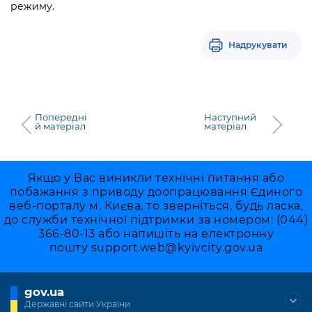
Підприємства, установи, організації
режиму.
Уряд» – місцевий рівень»
Про відкриті дані
Портал Захисників та Захисниць
Kyiv International Relations
Важливе під час воєнного стану
Портал даних Києва
Надрукувати
Безбар'єрність
Річні звіти
Публічні дашборди
Портал послуг
Гендерна політика
Міський застосунок Київ Цифровий
Попередні
Наступний
Безбар'єрність
й матеріал
матеріал
Важливе під час воєнного стану
Київська міська військова адміністрація
Якщо у Вас виникли технічні питання або
побажання з приводу доопрацювання Єдиного
веб-порталу м. Києва, то зверніться, будь ласка,
до служби технічної підтримки за номером: (044)
366-80-13 або напишіть на електронну
пошту
support.web@kyivcity.gov.ua
gov.ua
Державні сайти України