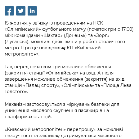
інформації
Рішення та розпорядження
Освіта та навчальні заклади
Громадська експертиза
Медіагалерея
Інформація з обмеженим доступом
Портал Послуг
Проєкти розпоряджень, що
Дороги, транспорт та парковки
Громадський бюджет
Підписатися на новини та анонси від
15 жовтня, у зв’язку із проведенням на НСК
перебувають на погодженні КМВА
Подати запит онлайн
КМДА / Subscribe to announcements
«Олімпійський» футбольного матчу (початок гри о 17:00)
Навколишнє середовище міста
Консультації з громадськістю
from the KCSA
між командами «Шахтар» (Донецьк) та «Зоря»
Рішення Київради
Проекти нормативно-правових та
(Луганськ), можливі деякі зміни у роботі столичного
Містобудування та земельні ділянки
Громадська рада
інших актів
Порядок акредитації медіа /
метро. Про це повідомляє КП «Київський
Контактна інформація
метрополітен».
Accreditation process
Культура, спорт, дозвілля
Петиції
Нормативна база
Графік роботи та прийому громадян
Так, перед початком гри можливе обмеження
Подати журналістський запит /
Бізнес та ліцензування
Відкритий бюджет
Питання і відповіді про публічну
(закриття) станції «Олімпійська» на вхід. А після
Submitting a media request
Вакансії
завершення можливе обмеження (закриття) на вхід
інформацію
Фінанси та бюджет
Контактний центр
станцій «Палац спорту», «Олімпійська» та «Площа Льва
Зйомки в лікарнях в умовах воєнного
Статистика
Толстого».
Порядок оскарження рішень, дій чи
стану / Rules for media coverage of
Безпека та правопорядок
Допомога учасникам АТО
бездіяльності розпорядників інформації
hospitals at work under martial law
Звернення громадян
Механізм застосовується з міркувань безпеки для
Ритуальні послуги
Рада з питань внутрішньо переміщених
уникнення масового скупчення пасажирів на
Звіти про опрацювання запитів на
Контакти для медіа / Contacts for mass
Регуляторна діяльність
платформах станцій.
осіб при Київській міській військовій
публічну інформацію
media
Іноземцям / For foreigners
адміністрації
Промисловість і наука Києва
«Київський метрополітен» перепрошує за можливі
Інформація для споживачів
Пам'ятки культурної спадщини
незручності та закликає дотримуватися маскового
«Ініціатива «Партнерство «Відкритий