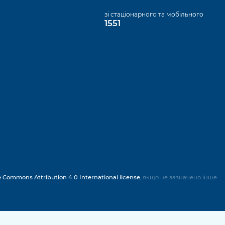
а
зі стаціонарного та мобільного
1551
e Commons Attribution 4.0 International license
, якщо не зазначено інше