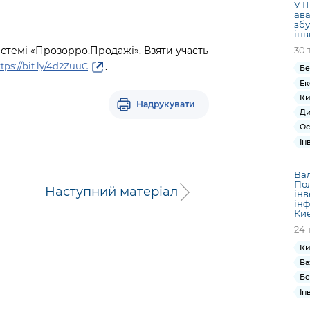
У Ш
ава
збу
інв
стемі «Прозорро.Продажі». Взяти участь
30 
.
tps://bit.ly/4d2ZuuC
Бе
Ек
Ки
Надрукувати
Ди
Ос
Ін
Ва
Пол
Наступний матеріал
інв
інф
Ки
24 
Ки
Ва
Бе
Ін