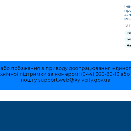
Інв
про
зал
міс
13 
Ки
Бі
На
 або побажання з приводу доопрацювання Єдиного 
ехнічної підтримки за номером: (044) 366-80-13 аб
пошту
support.web@kyivcity.gov.ua