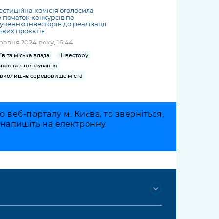
естиційна комісія оголосила
 початок конкурсів по
ученню інвесторів до реалізації
ьких проєктів
травня 2024 року, 16:44
їв та міська влада
Інвестору
знес та ліцензування
вколишнє середовище міста
веб-порталу м. Києва, то зверніться,
о напишіть на електронну