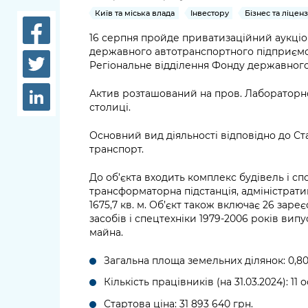
довідки
Київ та міська влада
Інвестору
Бізнес та ліцен
Структура
Лікарні 
16 серпня пройде приватизаційний аукці
Рішення та розпорядження
державного автотранспортного підприємс
Освіта та
Регіональне відділення Фонду державного
Проєкти розпоряджень, що
заклади
перебувають на погодженні
Актив розташований на пров. Лабораторно
КМВА
столиці.
Дороги, 
парковки
Основний вид діяльності відповідно до С
транспорт.
Навколи
середови
До об’єкта входить комплекс будівель і спо
трансформаторна підстанція, адміністрат
1675,7 кв. м. Об’єкт також включає 26 за
засобів і спецтехніки 1979-2006 років вип
майна.
Загальна площа земельних ділянок: 0,80
Кількість працівників (на 31.03.2024): 11 о
Стартова ціна: 31 893 640 грн.