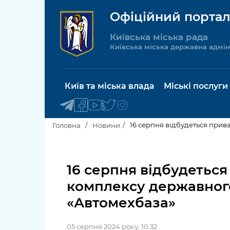
Офіційний портал
Київська міська рада
Київська міська державна адмін
Київ та міська влада
Міські послуги
16 серпня відбудеться при
Головна
Новини
Київський міський голова
Будинок 
послуги
16 серпня відбудетьс
Київська міська рада
комплексу державног
Пільги, су
Про Київ
«Автомехбаза»
соціальн
Керівництво КМДА
Паспорт, 
05 серпня 2024 року, 10:32