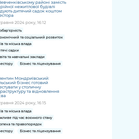
евченківському районі замість
рійної нежитлової будівлі
дують дитячий садок коштом
естора
травня 2024 року, 16:12
збар'єрність
ономічний та соціальний розвиток
їв та міська влада
тячі садки
віта та навчальні заклади
вестору
Бізнес та ліцензування
лентин Мондриївський:
ьський бізнес готовий
естувати у столичну
раструктуру та відновлення
єва
травня 2024 року, 16:15
їв та міська влада
жливе під час воєнного стану
зпека та правопорядок
вестору
Бізнес та ліцензування