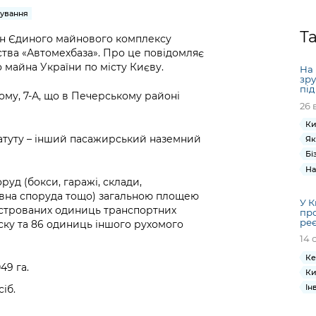
Громадська
Вакансії
Відкритий бюд
ся на
зування
експертиза
Фінанси та бюджет
Інформація з
Поря
новин
Статистика
Контактний це
Т
та медицина
обмеженим
оска
анонс
он Єдиного майнового комплексу
Громадський
Безпека та
тва «Автомехбаза». Про це повідомляє
доступом
рішен
КМДА
Звернення громадян
 навчальні
бюджет
правопорядок
 майна України по місту Києву.
безді
Subsc
На 
зру
Подати запит
розпо
to
під
Регуляторна діяльність
Ритуальні послуги
му, 7-А, що в Печерському районі
онлайн
інфор
anno
26 
транспорт та
ment
Ки
Іноземцям / For
Проекти
Звіти
from 
татуту – інший пасажирський наземний
Як
foreigners
нормативно-
опра
KCSA
Бі
шнє
правових та
запит
На
ще міста
інших актів
публі
руд (бокси, гаражі, склади,
ивна споруда тощо) загальною площею
інфо
У К
реєстрованих одиниць транспортних
пр
реє
уску та 86 одиниць іншого рухомого
14 
Ке
49 га.
Ки
Ін
сіб.