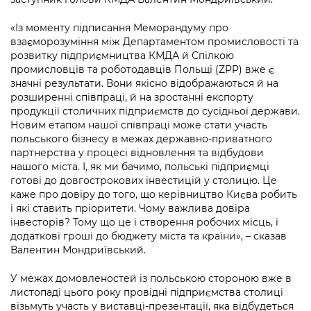
Підприємства, установи, організації
Уряд» – місцевий рівень»
Про відкриті дані
Портал Захисників та Захисниць
«Із моменту підписання Меморандуму про
Kyiv International Relations
Важливе під час воєнного стану
взаєморозуміння між Департаментом промисловості та
Портал даних Києва
Безбар'єрність
розвитку підприємництва КМДА й Спілкою
Річні звіти
промисловців та роботодавців Польщі (ZPP) вже є
Публічні дашборди
Портал послуг
значні результати. Вони якісно відображаються й на
Гендерна політика
розширенні співпраці, й на зростанні експорту
Міський застосунок Київ Цифровий
продукції столичних підприємств до сусідньої держави.
Безбар'єрність
Новим етапом нашої співпраці може стати участь
Важливе під час воєнного стану
польського бізнесу в межах державно-приватного
Київська міська військова адміністрація
партнерства у процесі відновлення та відбудови
нашого міста. І, як ми бачимо, польські підприємці
готові до довгострокових інвестицій у столицю. Це
каже про довіру до того, що керівництво Києва робить
і які ставить пріоритети. Чому важлива довіра
інвесторів? Тому що це і створення робочих місць, і
додаткові гроші до бюджету міста та країни», – сказав
Валентин Мондриївський.
У межах домовленостей із польською стороною вже в
листопаді цього року провідні підприємства столиці
візьмуть участь у виставці-презентації, яка відбудеться