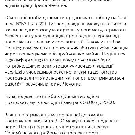
Підприємства, установи, організації
Уряд» – місцевий рівень»
адміністрації Ірина Чечотка.
Про відкриті дані
Портал Захисників та Захисниць
Kyiv International Relations
Важливе під час воєнного стану
«Сьогодні штаби допомоги продовжать роботу на базі
Портал даних Києва
Безбар'єрність
шкіл №№ 115 та 221. Тут постраждалі зможуть написати
Річні звіти
заяви на одноразову матеріальну допомогу, отримати
Публічні дашборди
Портал послуг
безкоштовну консультацію про подальші кроки від
Гендерна політика
допоміжних правничих організацій. Також у штабах
Міський застосунок Київ Цифровий
працює комісія для підрахування збитків і компенсацій
Безбар'єрність
через пошкоджене або зруйноване майно. Поділіться
Важливе під час воєнного стану
цією інформацією з тими, кому вона може бути
Київська міська військова адміністрація
потрібна. Дякую всім, хто долучився до ліквідації
наслідків учорашньої ракетної атаки та допомагав
постраждалим. Українцям, які попри все тримаються
разом!» – зазначила Ірина Чечотка.
Вона додала, що штаби з допомоги людям
працюватимуть сьогодні і завтра з 08:00 до 20:00.
Заяви на отримання матеріальної допомоги
постраждалі кияни та ВПО можуть також подавати
через Центр надання адміністративних послуг
Солом’янського району за адресою: просп.