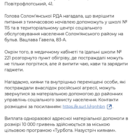
Повітрофлотський, 41.
Голова Солом’янської РДА нагадала, що вирішити
питання з тимчасовою ночівлею допоможуть у школі №
115 та в територіальному центрі соціального
обслуговування населення Соломʼянського району на
бульв. Вацлава Гавела, 83-А.
Окрім того, в медичному кабінеті та їдальні школи №
221 розгорнуто пункт обігріву, де постраждалі можуть
не тільки погрітися, але й випити чаю, кави та зарядити
гаджети.
Нагадаємо, кияни та внутрішньо переміщені особи, які
постраждали внаслідок російської агресії, можуть
звернутися за матеріальною допомогою до районних
управлінь соціального захисту населення. Контакти
розміщені за посиланням:
.
https://e.surl.li/rgnhbn
Виплата одноразової адресної матеріальної допомоги в
розмірі 10 000 гривень здійснюється за міською
цільовою програмою «Турбота. Назустріч киянам».