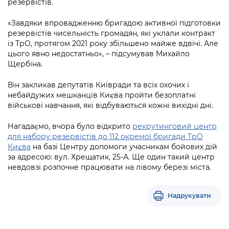
резервістів.
«Завдяки впровадженню бригадою активної підготовки
резервістів чисельність громадян, які уклали контракт
із ТрО, протягом 2021 року збільшено майже вдвічі. Але
цього явно недостатньо», – підсумував Михайло
Щербіна.
Він закликав депутатів Київради та всіх охочих і
небайдужих мешканців Києва пройти безоплатні
військові навчання, які відбуваються кожні вихідні дні.
Нагадаємо, вчора було відкрито
рекрутинговий центр
для набору резервістів до 112 окремої бригади ТрО
Києва
на базі Центру допомоги учасникам бойових дій
за адресою: вул. Хрещатик, 25-А. Ще один такий центр
невдовзі розпочне працювати на лівому березі міста.
Надрукувати