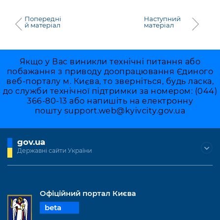
Попередні
Наступний
й матеріал
матеріал
Якщо у Вас виникли технічні питання або
побажання з приводу доопрацювання Єдиного
веб-порталу м. Києва, то зверніться, будь ласка,
до служби технічної підтримки за номером: (044)
366-80-13 або напишіть на електронну
пошту
support.web@kyivcity.gov.ua
gov.ua
Державні сайти України
Офіційний портал Києва
beta