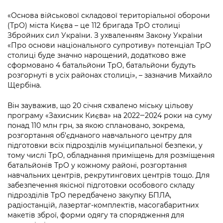
Підприємства, установи, організації
Уряд» – місцевий рівень»
Про відкриті дані
Портал Захисників та Захисниць
«Основа військової складової територіальної оборони
Kyiv International Relations
(ТрО) міста Києва – це 112 бригада ТрО столиці
Важливе під час воєнного стану
Портал даних Києва
Безбар'єрність
Збройних сил України. З ухваленням Закону України
Річні звіти
«Про основи національного супротиву» потенціал ТрО
Публічні дашборди
столиці буде значно нарощений, додатково вже
Портал послуг
сформовано 4 батальйони ТрО, батальйони будуть
Гендерна політика
розгорнуті в усіх районах столиці», – зазначив Михайло
Міський застосунок Київ Цифровий
Щербіна.
Безбар'єрність
Важливе під час воєнного стану
Він зауважив, що 20 січня схвалено міську цільову
Київська міська військова адміністрація
програму «Захисник Києва» на 2022‒2024 роки на суму
понад 110 млн грн, за якою сплановано, зокрема,
розгортання об’єднаного навчального центру для
підготовки всіх підрозділів муніципальної безпеки, у
тому числі ТрО, обладнання приміщень для розміщення
батальйонів ТрО у кожному районі, розгортання
навчальних центрів, рекрутингових центрів тощо. Для
забезпечення якісної підготовки особового складу
підрозділів ТрО передбачено закупку БПЛА,
радіостанцій, лазертаг-комплектів, масогабаритних
макетів зброї, форми одягу та спорядження для