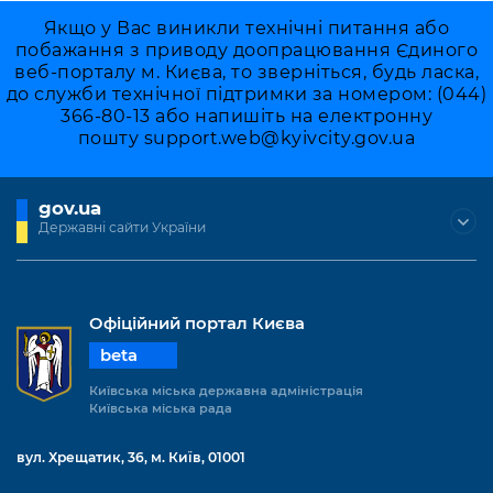
Якщо у Вас виникли технічні питання або
побажання з приводу доопрацювання Єдиного
веб-порталу м. Києва, то зверніться, будь ласка,
до служби технічної підтримки за номером: (044)
366-80-13 або напишіть на електронну
пошту
support.web@kyivcity.gov.ua
gov.ua
Державні сайти України
Офіційний портал Києва
beta
Київська міська державна адміністрація
Київська міська рада
вул. Хрещатик, 36, м. Київ, 01001