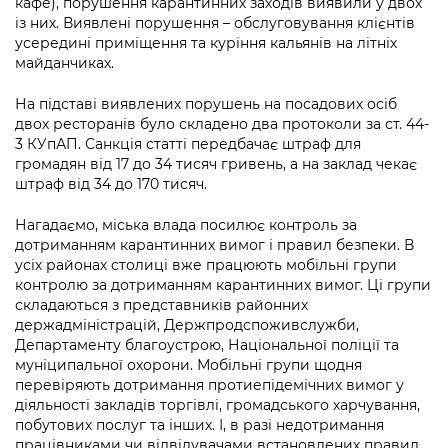
кафе), порушення карантинних заходів виявили у двох
Підприємства, установи, організації
Уряд» – місцевий рівень»
Про відкриті дані
із них. Виявлені порушення – обслуговування клієнтів
Портал Захисників та Захисниць
усередині приміщення та куріння кальянів на літніх
Kyiv International Relations
Важливе під час воєнного стану
Портал даних Києва
майданчиках.
Безбар'єрність
Річні звіти
Публічні дашборди
На підставі виявлених порушень на посадових осіб
Портал послуг
двох ресторанів було складено два протоколи за ст. 44-
Гендерна політика
3 КУпАП. Санкція статті передбачає штраф для
Міський застосунок Київ Цифровий
громадян від 17 до 34 тисяч гривень, а на заклад чекає
Безбар'єрність
штраф від 34 до 170 тисяч.
Важливе під час воєнного стану
Київська міська військова адміністрація
Нагадаємо, міська влада посилює контроль за
дотриманням карантинних вимог і правил безпеки. В
усіх районах столиці вже працюють мобільні групи
контролю за дотриманням карантинних вимог. Ці групи
складаються з представників районних
держадміністрацій, Держпродспоживслужби,
Департаменту благоустрою, Національної поліції та
муніципальної охорони. Мобільні групи щодня
перевіряють дотримання протиепідемічних вимог у
діяльності закладів торгівлі, громадського харчування,
побутових послуг та інших. І, в разі недотримання
працівниками чи відвідувачами встановлених правил,