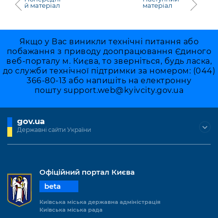
й матеріал
матеріал
Якщо у Вас виникли технічні питання або
побажання з приводу доопрацювання Єдиного
веб-порталу м. Києва, то зверніться, будь ласка,
до служби технічної підтримки за номером: (044)
366-80-13 або напишіть на електронну
пошту
support.web@kyivcity.gov.ua
gov.ua
Державні сайти України
Офіційний портал Києва
beta
Київська міська державна адміністрація
Київська міська рада