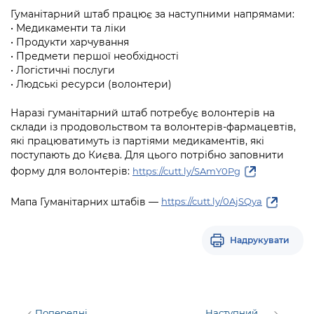
Підприємства, установи, організації
Уряд» – місцевий рівень»
Про відкриті дані
Гуманітарний штаб працює за наступними напрямами:
Портал Захисників та Захисниць
• Медикаменти та ліки
Kyiv International Relations
Важливе під час воєнного стану
• Продукти харчування
Портал даних Києва
Безбар'єрність
• Предмети першої необхідності
Річні звіти
• Логістичні послуги
Публічні дашборди
Портал послуг
• Людські ресурси (волонтери)
Гендерна політика
Міський застосунок Київ Цифровий
Наразі гуманітарний штаб потребує волонтерів на
Безбар'єрність
склади із продовольством та волонтерів-фармацевтів,
Важливе під час воєнного стану
які працюватимуть із партіями медикаментів, які
Київська міська військова адміністрація
поступають до Києва. Для цього потрібно заповнити
форму для волонтерів:
https://cutt.ly/SAmY0Pg
Мапа Гуманітарних штабів —
https://cutt.ly/0AjSQya
Надрукувати
Попередні
Наступний