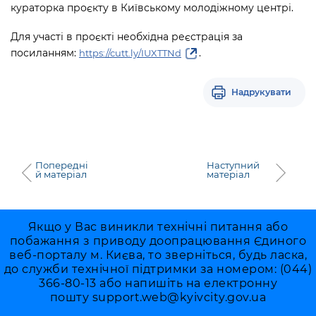
кураторка проєкту в Київському молодіжному центрі.
Для участі в проєкті необхідна реєстрація за
посиланням:
.
https://cutt.ly/IUXTTNd
Надрукувати
Попередні
Наступний
й матеріал
матеріал
Якщо у Вас виникли технічні питання або
побажання з приводу доопрацювання Єдиного
веб-порталу м. Києва, то зверніться, будь ласка,
до служби технічної підтримки за номером: (044)
366-80-13 або напишіть на електронну
пошту
support.web@kyivcity.gov.ua