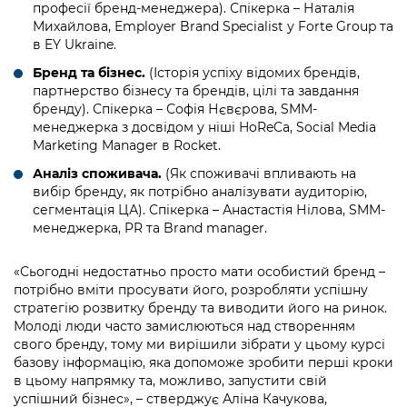
Підприємства, установи, організації
професії бренд-менеджера). Спікерка – Наталія
Уряд» – місцевий рівень»
Про відкриті дані
Михайлова, Employer Brand Specialist у Forte Group та
Портал Захисників та Захисниць
Kyiv International Relations
в EY Ukraine.
Важливе під час воєнного стану
Портал даних Києва
Безбар'єрність
Бренд та бізнес.
(Історія успіху відомих брендів,
Річні звіти
партнерство бізнесу та брендів, цілі та завдання
Публічні дашборди
Портал послуг
бренду). Спікерка – Софія Нєвєрова, SMM-
Гендерна політика
менеджерка з досвідом у ніші HoReCa, Social Media
Міський застосунок Київ Цифровий
Marketing Manager в Rocket.
Безбар'єрність
Аналіз споживача.
(Як споживачі впливають на
Важливе під час воєнного стану
вибір бренду, як потрібно аналізувати аудиторію,
Київська міська військова адміністрація
сегментація ЦА). Спікерка – Анастастія Нілова, SMM-
менеджерка, PR та Brand manager.
«Сьогодні недостатньо просто мати особистий бренд –
потрібно вміти просувати його, розробляти успішну
стратегію розвитку бренду та виводити його на ринок.
Молоді люди часто замислюються над створенням
свого бренду, тому ми вирішили зібрати у цьому курсі
базову інформацію, яка допоможе зробити перші кроки
в цьому напрямку та, можливо, запустити свій
успішний бізнес», – стверджує Аліна Качукова,