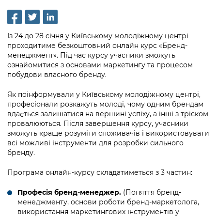
інформації
Рішення та розпорядження
Освіта та навчальні заклади
Громадська експертиза
Медіагалерея
Інформація з обмеженим доступом
Портал Послуг
Проєкти розпоряджень, що
Дороги, транспорт та парковки
Громадський бюджет
Підписатися на новини та анонси від
Із 24 до 28 січня у Київському молодіжному центрі
перебувають на погодженні КМВА
Подати запит онлайн
КМДА / Subscribe to announcements
проходитиме безкоштовний онлайн курс «Бренд-
Навколишнє середовище міста
Консультації з громадськістю
from the KCSA
менеджмент». Під час курсу учасники зможуть
Рішення Київради
Проекти нормативно-правових та
ознайомитися з основами маркетингу та процесом
Містобудування та земельні ділянки
Громадська рада
інших актів
Порядок акредитації медіа /
побудови власного бренду.
Контактна інформація
Accreditation process
Культура, спорт, дозвілля
Петиції
Нормативна база
Як поінформували у Київському молодіжному центрі,
Графік роботи та прийому громадян
професіонали розкажуть молоді, чому одним брендам
Подати журналістський запит /
Бізнес та ліцензування
Відкритий бюджет
Питання і відповіді про публічну
вдається залишатися на вершині успіху, а інші з тріском
Submitting a media request
Вакансії
провалюються. Після завершення курсу, учасники
інформацію
Фінанси та бюджет
Контактний центр
зможуть краще розуміти споживачів і використовувати
Зйомки в лікарнях в умовах воєнного
Статистика
всі можливі інструменти для розробки сильного
Порядок оскарження рішень, дій чи
стану / Rules for media coverage of
Безпека та правопорядок
Допомога учасникам АТО
бренду.
бездіяльності розпорядників інформації
hospitals at work under martial law
Звернення громадян
Ритуальні послуги
Рада з питань внутрішньо переміщених
Програма онлайн-курсу складатиметься з 3 частин:
Звіти про опрацювання запитів на
Контакти для медіа / Contacts for mass
Регуляторна діяльність
осіб при Київській міській військовій
публічну інформацію
media
Іноземцям / For foreigners
Професія бренд-менеджер.
(Поняття бренд-
адміністрації
Промисловість і наука Києва
менеджменту, основи роботи бренд-маркетолога,
Інформація для споживачів
Пам'ятки культурної спадщини
використання маркетингових інструментів у
«Ініціатива «Партнерство «Відкритий