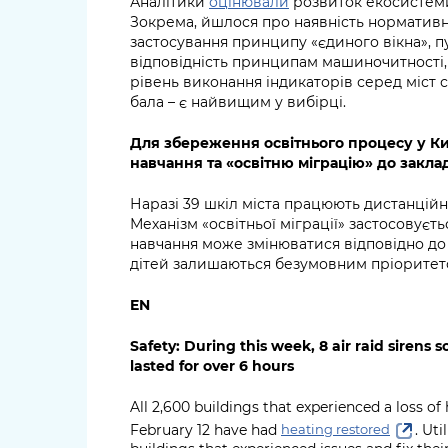
Аналітики
оцінювали
розвиток екосистеми
Зокрема, йшлося про наявність нормативни
застосування принципу «єдиного вікна», пу
відповідність принципам машиночитності,
рівень виконання індикаторів серед міст ст
бала – є найвищим у вибірці.
Для збереження освітнього процесу у К
навчання та «освітню міграцію» до закла
Наразі 39 шкіл міста працюють дистанційно
Механізм «освітньої міграції» застосовуєт
навчання може змінюватися відповідно до с
дітей залишаються безумовним пріоритет
EN
Safety: During this week,
8
air raid sirens 
lasted for over
6
hours
All 2,600 buildings that experienced a loss o
February 12 have had
. Ut
heating restored