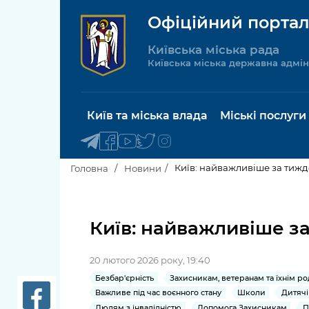
Офіційний портал
Київська міська рада
Київська міська державна адмін
Київ та міська влада
Міські послуги
Київ: найважливіше за тижден
Головна
Новини
Київський міський голова
Будинок 
послуги
Київ: найважливіше за 
Київська міська рада
Пільги, су
20 лютого 2026 року, 19:40
Про Київ
соціальн
Безбар'єрність
Захисникам, ветеранам та їхнім р
Важливе під час воєнного стану
Школи
Дитячі
Керівництво КМДА
Паспорт, 
Людям з інвалідністю
Допомога Захисникам
П