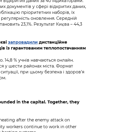
 відкритих даних за 40 індикаторами.
х документів у сфері відкритих даних,
блікацію пріоритетних наборів, їх
 регулярність оновлення. Середній
ановить 23,1%. Результат Києва – 44,3
иєві
запровадили
дистанційне
дів із гарантованим теплопостачанням
. 14,8 % учнів навчаються онлайн.
ься у шести районах міста. Формат
итуації, при цьому безпека і здоров’я
ом.
sounded in the capital. Together, they
f heating after the enemy attack on
ility workers continue to work in other