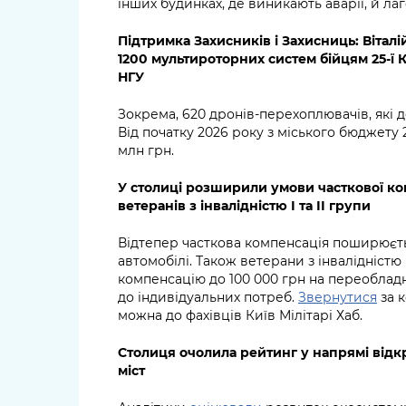
інших будинках, де виникають аварії, й ла
Підтримка Захисників і Захисниць: Вітал
1200 мультироторних систем бійцям 25-ї 
НГУ
Зокрема, 620 дронів-перехоплювачів, які
Від початку 2026 року з міського бюджету
млн грн.
У столиці розширили умови часткової ко
ветеранів з інвалідністю І та ІІ групи
Відтепер часткова компенсація поширюєтьс
автомобілі. Також ветерани з інвалідністю
компенсацію до 100 000 грн на переоблад
до індивідуальних потреб.
Звернутися
за 
можна до фахівців Київ Мілітарі Хаб.
Столиця очолила рейтинг у напрямі відк
міст