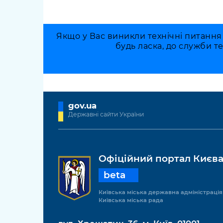
Якщо у Вас виникли технічні питання
будь ласка, до служби т
gov.ua
Державні сайти України
Офіційний портал Києв
beta
Київська міська державна адміністрація
Київська міська рада