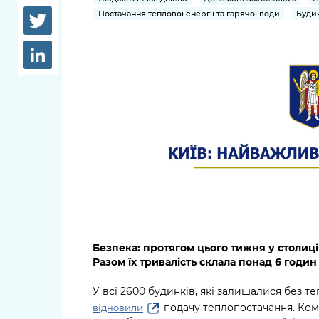
довідки
Постачання теплової енергії та гарячої води
Будин
Структура
Лікарні 
Рішення та розпорядження
Освіта та
Проєкти розпоряджень, що
заклади
перебувають на погодженні
КМВА
Дороги, 
парковки
Навколи
середови
Безпека: протягом цього тижня у столиц
Разом їх тривалість склала понад
6
годин
У всі 2600 будинків, які залишалися без те
подачу теплопостачання. Ко
відновили