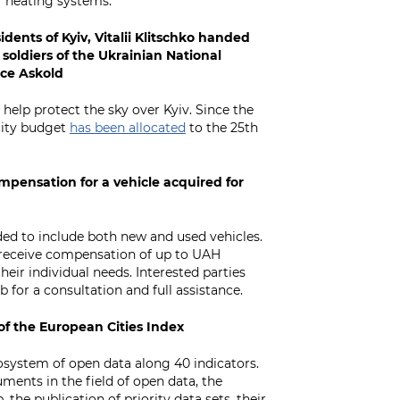
ir heating systems.
dents of Kyiv, Vitalii Klitschko handed
 soldiers of the Ukrainian National
nce Askold
 help protect the sky over Kyiv. Since the
city budget
has been allocated
to the 25th
mpensation for a vehicle acquired for
ed to include both new and used vehicles.
so receive compensation of up to UAH
heir individual needs. Interested parties
b for a consultation and full assistance.
of the European Cities Index
system of open data along 40 indicators.
ments in the field of open data, the
 the publication of priority data sets, their