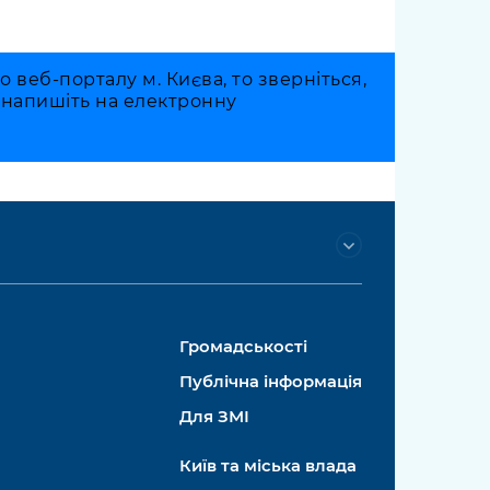
веб-порталу м. Києва, то зверніться,
о напишіть на електронну
Громадськості
Публічна інформація
Для ЗМІ
Київ та міська влада