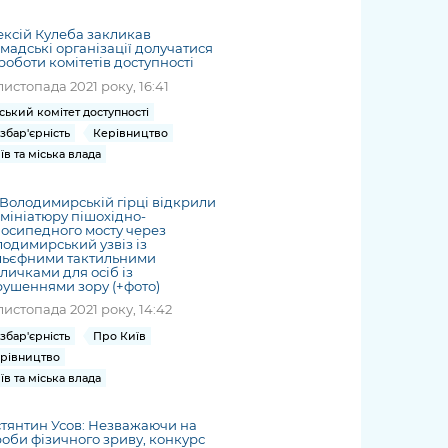
жет
Річні звіти
Києва
журналіст
міській військовій
coverage
Портал послуг
док
и та
ський
адміністрації
ксій Кулеба закликав
of
нтр
Гендерна політика
мадські організації долучатися
Публічні
рження
и від
запит /
hospitals
роботи комітетів доступності
Міський застосунок Київ
дашборди
ь, дій чи
 /
«Ініціатива
Submitting
at work
листопада 2021 року, 16:41
Безбар'єрність
Цифровий
яльності
ribe
«Партнерство
a media
under
ський комітет доступності
рядників
«Відкритий Уряд» –
request
martial law
Київська міська військова
збар'єрність
Керівництво
Важливе під час
мації
unce
місцевий рівень»
адміністрація
їв та міська влада
воєнного стану
s
Контакти
 про
Важливе під час
the
для медіа
Володимирській гірці відкрили
цювання
воєнного стану
мініатюру пішохідно-
/ Contacts
осипедного мосту через
ів на
for mass
одимирський узвіз із
чну
льєфними тактильними
media
личками для осіб із
рмацію
ушеннями зору (+фото)
листопада 2021 року, 14:42
збар'єрність
Про Київ
рівництво
їв та міська влада
тянтин Усов: Незважаючи на
оби фізичного зриву, конкурс