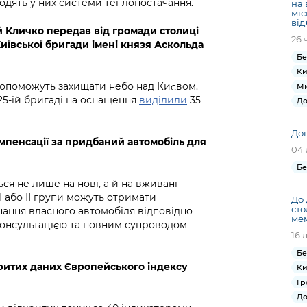
годять у них системи теплопостачання.
на 
міс
від
ій Кличко передав від громади столиці
26 
Київської бригади імені князя Аскольда
Бе
Ки
 допоможуть захищати небо над Києвом.
Мі
 25-ій бригаді на оснащення
виділили
35
До
Доп
мпенсації за придбаний автомобіль для
04 
Бе
я не лише на нові, а й на вживані
 І або ІІ групи можуть отримати
До 
сто
нання власного автомобіля відповідно
мем
консультацією та повним супроводом
16 
Бе
ритих даних Європейського індексу
Ки
Гр
До