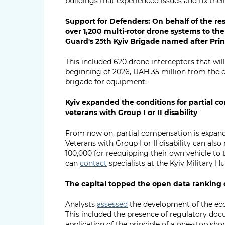
buildings that experienced issues and fix the
Support for Defenders: On behalf of the resi
over 1,200 multi-rotor drone systems to the
Guard's 25th Kyiv Brigade named after Pri
This included 620 drone interceptors that will
beginning of 2026, UAH 35 million from the 
brigade for equipment.
Kyiv expanded the conditions for partial co
veterans with Group I or II disability
From now on, partial compensation is expand
Veterans with Group I or II disability can al
100,000 for reequipping their own vehicle to t
can
contact
specialists at the Kyiv Military Hu
The capital topped the open data ranking 
Analysts
assessed
the development of the eco
This included the presence of regulatory docu
application of the principle of a one-stop shop,