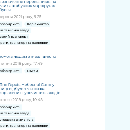
визначення перевізників на
ьких автобусних маршрутах
бувся
червня 2021 року, 9:25
збар'єрність
Керівництво
їв та міська влада
ський транспорт
роги, транспорт та парковки
омога людям з інвалідністю
липня 2018 року, 17:49
збар'єрність
Сім'ям
Дня Героїв Небесної Сотні у
лиці відбудеться низка
оріальних і урочистих заходів
лютого 2018 року, 10:48
збар'єрність
їв та міська влада
омадська активність
роги, транспорт та парковки