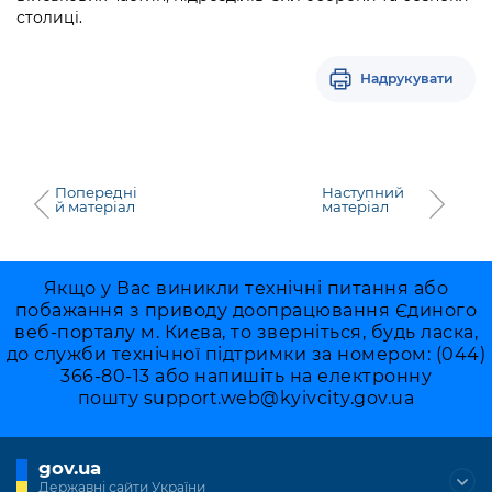
Підприємства, установи, організації
Уряд» – місцевий рівень»
столиці.
Про відкриті дані
Портал Захисників та Захисниць
Kyiv International Relations
Важливе під час воєнного стану
Портал даних Києва
Безбар'єрність
Надрукувати
Річні звіти
Публічні дашборди
Портал послуг
Гендерна політика
Міський застосунок Київ Цифровий
Безбар'єрність
Попередні
Наступний
й матеріал
матеріал
Важливе під час воєнного стану
Київська міська військова адміністрація
Якщо у Вас виникли технічні питання або
побажання з приводу доопрацювання Єдиного
веб-порталу м. Києва, то зверніться, будь ласка,
до служби технічної підтримки за номером: (044)
366-80-13 або напишіть на електронну
пошту
support.web@kyivcity.gov.ua
gov.ua
Державні сайти України