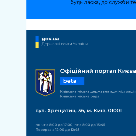
будь ласка, до служби т
gov.ua
Державні сайти України
Офіційний портал Києв
beta
Київська міська державна адміністрація
Київська міська рада
вул. Хрещатик, 36, м. Київ, 01001
пн-чт з 8:00 до 17:00, пт з 8:00 до 15:45
Перерва з 12:00 до 12:45