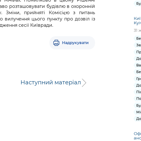
 в МАФах. Помилково в цьому Рішенні
Бу
аво розташовувати будівлю в охоронній
. Зміни, прийняті Комісією з питань
Киї
 вилучення цього пункту про дозвіл із
Kyi
дження сесії Київради.
31 
Бе
Надрукувати
За
Пр
До
Ва
Бе
Гр
Наступний матеріал
До
Пі
По
Бу
Мі
До
Оф
ан