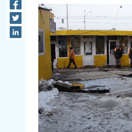
довідки
Структура
Лікарні 
Рішення та розпорядження
Освіта та
Проєкти розпоряджень, що
заклади
перебувають на погодженні
КМВА
Дороги, 
парковки
Навколи
середови