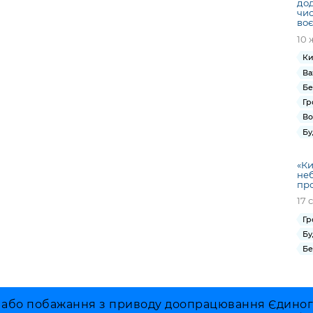
до
чис
воє
10 
Ки
Ва
Бе
Гр
Во
Бу
«Ки
не
про
17 
Гр
Бу
Бе
 або побажання з приводу доопрацювання Єдиного 