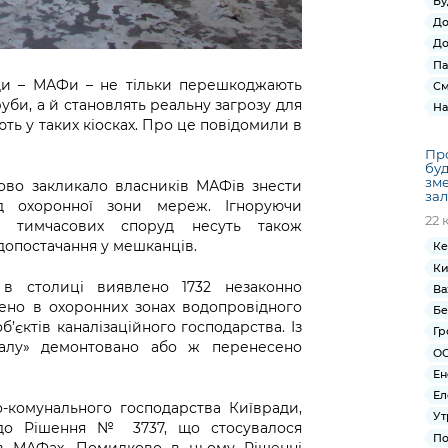
Бу
До
До
Па
уди – МАФи – не тільки перешкоджають
См
руби, а й становлять реальну загрозу для
На
ть у таких кіосках. Про це повідомили в
Пр
буд
зме
зово закликало власників МАФів знести
зал
д охоронної зони мереж. Ігноруючи
22 
и тимчасових споруд несуть також
одопостачання у мешканців.
Ке
Ки
 в столиці виявлено 1732 незаконно
Ва
іщено в охоронних зонах водопровідного
Бе
б’єктів каналізаційного господарства. Із
Гр
налу» демонтовано або ж перенесено
ОС
Ен
Ел
о-комунального господарства Київради,
Ут
и до Рішення № 3737, що стосувалося
По