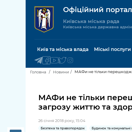
Офіційний портал
Київська міська рада
Київська міська державна адмін
Київ та міська влада
Міські послуги
МАФи не тільки перешкоджают
Головна
Новини
Київський міський голова
Будинок 
послуги
МАФи не тільки перешк
Київська міська рада
загрозу життю та здор
Пільги, су
Про Київ
соціальн
26 січня 2018 року, 15:04
Керівництво КМДА
Паспорт, 
Безпека та правопорядок
Будинок та комунальні