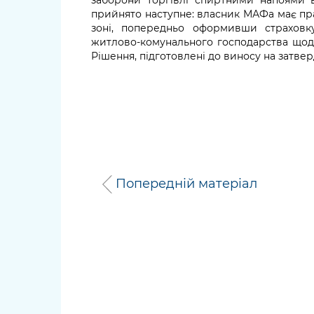
заборони торгівлі спиртними напоями
прийнято наступне: власник МАФа має пр
зоні, попередньо оформивши страховку
житлово-комунального господарства щодо
Рішення, підготовлені до виносу на затвер
Попередній матеріал