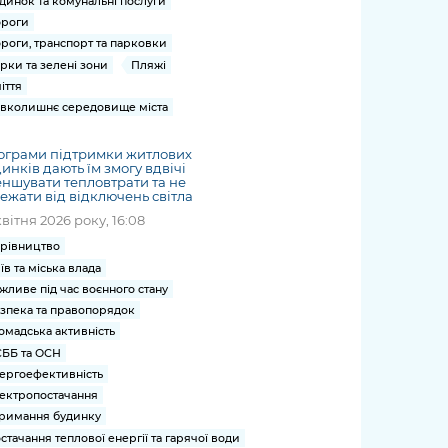
динок та комунальні послуги
роги
роги, транспорт та парковки
рки та зелені зони
Пляжі
іття
вколишнє середовище міста
ограми підтримки житлових
инків дають їм змогу вдвічі
ншувати тепловтрати та не
ежати від відключень світла
квітня 2026 року, 16:08
рівництво
їв та міська влада
жливе під час воєнного стану
зпека та правопорядок
омадська активність
ББ та ОСН
ергоефективність
ектропостачання
римання будинку
стачання теплової енергії та гарячої води