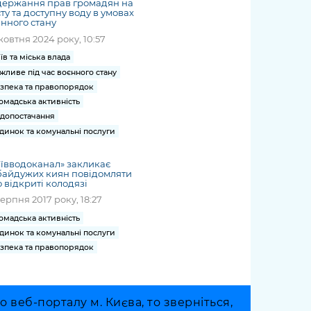
держання прав громадян на
ту та доступну воду в умовах
нного стану
жовтня 2024 року, 10:57
їв та міська влада
жливе під час воєнного стану
зпека та правопорядок
омадська активність
допостачання
динок та комунальні послуги
ївводоканал» закликає
байдужих киян повідомляти
 відкриті колодязі
серпня 2017 року, 18:27
омадська активність
динок та комунальні послуги
зпека та правопорядок
веб-порталу м. Києва, то зверніться,