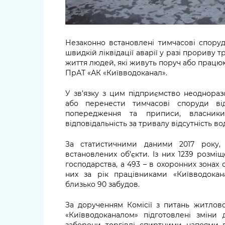
Незаконно встановлені тимчасові спор
швидкій ліквідації аварії у разі прориву т
життя людей, які живуть поруч або працюю
ПрАТ «АК «Київводоканал».
У зв’язку з цим підприємство неоднора
або перенести тимчасові споруди ві
попередження та приписи, власник
відповідальність за тривалу відсутність в
За статистичними даними 2017 року,
встановлених об’єкти. Із них 1239 розм
господарства, а 493 – в охоронних зонах о
них за рік працівниками «Київводока
близько 90 забудов.
За дорученням Комісії з питань житлов
«Київводоканалом» підготовлені змін