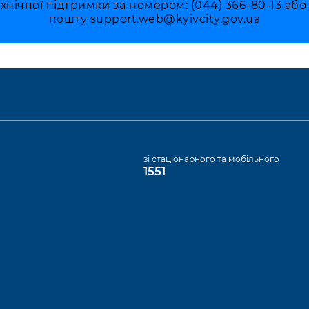
ехнічної підтримки за номером: (044) 366-80-13 аб
пошту
support.web@kyivcity.gov.ua
а
зі стаціонарного та мобільного
1551