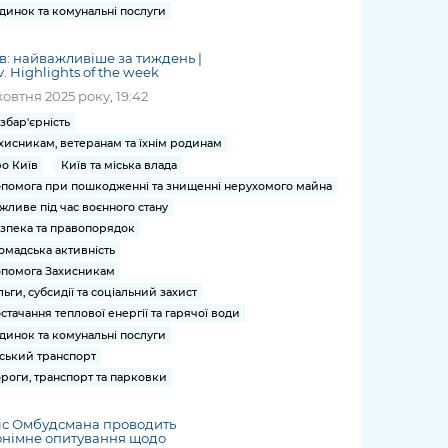
динок та комунальні послуги
в: найважливіше за тиждень |
v. Highlights of the week
жовтня 2025 року, 19:42
збар'єрність
хисникам, ветеранам та їхнім родинам
о Київ
Київ та міська влада
помога при пошкодженні та знищенні нерухомого майна
жливе під час воєнного стану
зпека та правопорядок
омадська активність
помога Захисникам
льги, субсидії та соціальний захист
стачання теплової енергії та гарячої води
динок та комунальні послуги
ський транспорт
роги, транспорт та парковки
іс Омбудсмана проводить
онімне опитування щодо