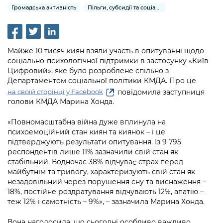
інформації
Рішення та розпорядження
Освіта та навчальні заклади
Громадська активність
Пільги, субсидії та соціальний захист
Громадська експертиза
Медіагалерея
Інформація з обмеженим доступом
Портал Послуг
Проєкти розпоряджень, що
Дороги, транспорт та парковки
Громадський бюджет
Підписатися на новини та анонси від
перебувають на погодженні КМВА
Подати запит онлайн
КМДА / Subscribe to announcements
Навколишнє середовище міста
Майже 10 тисяч киян взяли участь в опитуванні щодо
Консультації з громадськістю
from the KCSA
Рішення Київради
соціально-психологічної підтримки в застосунку «Київ
Проекти нормативно-правових та
Містобудування та земельні ділянки
Цифровий», яке було розроблене спільно з
Громадська рада
інших актів
Порядок акредитації медіа /
Контактна інформація
Департаментом соціальної політики КМДА. Про це
Accreditation process
Культура, спорт, дозвілля
повідомила заступниця
на своїй сторінці у Facebook
Петиції
Нормативна база
Графік роботи та прийому громадян
голови КМДА Марина Хонда.
Подати журналістський запит /
Бізнес та ліцензування
Відкритий бюджет
Питання і відповіді про публічну
Submitting a media request
Вакансії
«Повномасштабна війна дуже вплинула на
інформацію
психоемоційний стан киян та киянок – і це
Фінанси та бюджет
Контактний центр
Зйомки в лікарнях в умовах воєнного
підтверджують результати опитування. Із 9 795
Статистика
Порядок оскарження рішень, дій чи
стану / Rules for media coverage of
респондентів лише 11% зазначили свій стан як
Безпека та правопорядок
Допомога учасникам АТО
бездіяльності розпорядників інформації
hospitals at work under martial law
стабільний. Водночас 38% відчуває страх перед
Звернення громадян
майбутнім та тривогу, характеризують свій стан як
Ритуальні послуги
Рада з питань внутрішньо переміщених
Звіти про опрацювання запитів на
незадовільний через порушення сну та виснаження –
Контакти для медіа / Contacts for mass
Регуляторна діяльність
осіб при Київській міській військовій
публічну інформацію
18%, постійне роздратування відчувають 12%, апатію –
media
Іноземцям / For foreigners
адміністрації
теж 12% і самотність – 9%», – зазначила Марина Хонда.
Промисловість і наука Києва
Інформація для споживачів
Пам'ятки культурної спадщини
«Ініціатива «Партнерство «Відкритий
Вона наголосила, що сьогодні особливо важливо