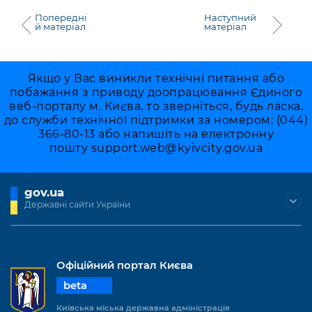
Попередні
Наступний
й матеріал
матеріал
Якщо у Вас виникли технічні питання або
побажання з приводу доопрацювання Єдиного
веб-порталу м. Києва, то зверніться, будь ласка,
до служби технічної підтримки за номером: (044)
366-80-13 або напишіть на електронну
пошту
support.web@kyivcity.gov.ua
gov.ua
Державні сайти України
Офіційний портал Києва
beta
Київська міська державна адміністрація