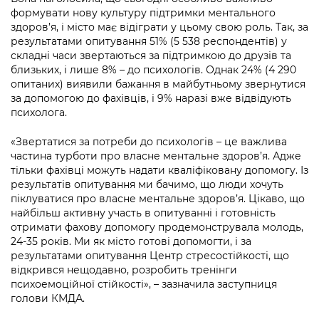
Підприємства, установи, організації
Уряд» – місцевий рівень»
формувати нову культуру підтримки ментального
Про відкриті дані
Портал Захисників та Захисниць
здоров’я, і місто має відіграти у цьому свою роль. Так, за
Kyiv International Relations
Важливе під час воєнного стану
результатами опитування 51% (5 538 респондентів) у
Портал даних Києва
Безбар'єрність
складні часи звертаються за підтримкою до друзів та
Річні звіти
близьких, і лише 8% – до психологів. Однак 24% (4 290
Публічні дашборди
Портал послуг
опитаних) виявили бажання в майбутньому звернутися
Гендерна політика
за допомогою до фахівців, і 9% наразі вже відвідують
Міський застосунок Київ Цифровий
психолога.
Безбар'єрність
Важливе під час воєнного стану
«Звертатися за потреби до психологів – це важлива
Київська міська військова адміністрація
частина турботи про власне ментальне здоров’я. Адже
тільки фахівці можуть надати кваліфіковану допомогу. Із
результатів опитування ми бачимо, що люди хочуть
піклуватися про власне ментальне здоров’я. Цікаво, що
найбільш активну участь в опитуванні і готовність
отримати фахову допомогу продемонструвала молодь,
24-35 років. Ми як місто готові допомогти, і за
результатами опитування Центр стресостійкості, що
відкрився нещодавно, розробить тренінги
психоемоційної стійкості», – зазначила заступниця
голови КМДА.