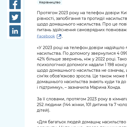
довідки
Керівництво
Структура
Протягом 2023 року на телефон довіри Ки
Лікарні 
рівності, запобігання та протидії насиль
Рішення та розпорядження
щодо домашнього насильства. Про це пов
Освіта та
питань здійснення самоврядних повноваже
Проєкти розпоряджень, що
заклади
.
Facebook
перебувають на погодженні
КМВА
Дороги, 
«У 2023 році на телефон довіри надійшло
парковки
насильства. По допомогу звернулися 4 099
42% більше звернень, ніж у 2022 році. Так
Навколи
психологічної допомоги надали 1 198 консу
щодо домашнього насильства не означає, щ
середови
сім’ях обов’язково зросла. Це також може 
домашнього насильства знають куди та до
і підтримку», – зазначила Марина Хонда.
За її словами, протягом 2023 року в кімн
252 людини (144 жінки, 101 дитина та 7 чолов
дітей).
«Для багатьох людей домашнє насильство 