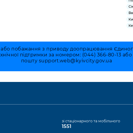
Пі
Сі
Ва
Ки
Ке
 або побажання з приводу доопрацювання Єдиного 
ехнічної підтримки за номером: (044) 366-80-13 аб
пошту
support.web@kyivcity.gov.ua
а
зі стаціонарного та мобільного
1551