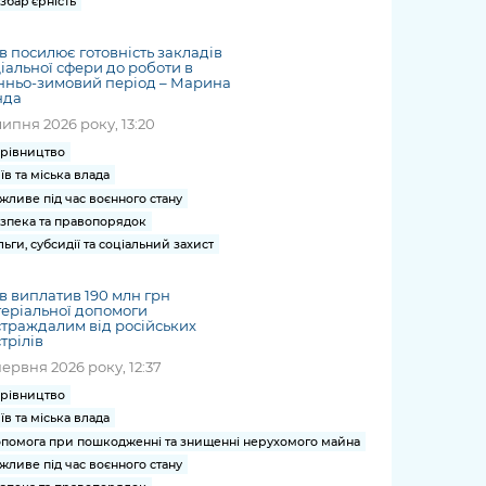
збар'єрність
в посилює готовність закладів
іальної сфери до роботи в
нньо-зимовий період – Марина
нда
липня 2026 року, 13:20
рівництво
їв та міська влада
жливе під час воєнного стану
зпека та правопорядок
льги, субсидії та соціальний захист
в виплатив 190 млн грн
еріальної допомоги
траждалим від російських
трілів
червня 2026 року, 12:37
рівництво
їв та міська влада
помога при пошкодженні та знищенні нерухомого майна
жливе під час воєнного стану