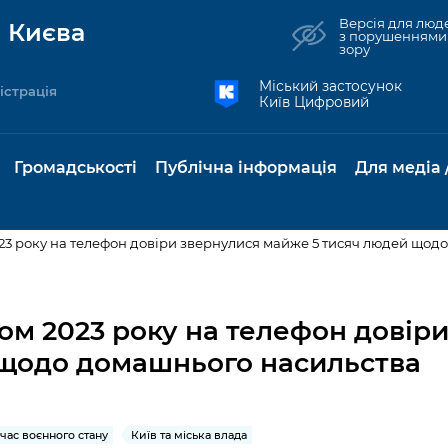
Версія для люд
 Києва
з порушеннями
зору
Міський застосунок
істрація
Київ Цифровий
Громадськості
Публічна інформація
Для медіа 
23 року на телефон довіри звернулися майже 5 тисяч людей щод
та комунальні
Реєстр громадських
Рішення Київради
Доступ до
Містобудування та
Консультації з
Норм
Нови
об'єднань
публічної
земельні ділянки
громадськістю
база
Анон
ом 2023 року на телефон довір
Контактна інформація
інформації
 щодо домашнього насильства
бсидії та
Громадські слухання
Культура, спорт,
Громадська рад
Питан
Медіа
Графік роботи та прийому
ий захист
Про систему
дозвілля
відпов
рея
Місцеві ініціативи
громадян
Петиції
обліку публічної
публі
свідоцтва та
Бізнес та ліцензування
Підп
інформації
інфо
час воєнного стану
Київ та міська влада