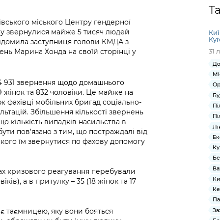
Громадська
Вакансії
Відкритий бюд
ся на
Т
експертиза
Фінанси та бюджет
Інформація з
Поря
новин
ївського міського Центру гендерної
Статистика
Контактний це
та медицина
обмеженим
оска
анонс
ству звернулися майже 5 тисяч людей
Киї
Громадський
Безпека та
доступом
рішен
КМДА
Kyi
ідомила заступниця голови КМДА з
Звернення громадян
 навчальні
бюджет
правопорядок
безді
Subsc
нь Марина Хонда на своїй сторінці у
31 
Подати запит
розпо
to
До
Регуляторна діяльність
Ритуальні послуги
онлайн
інфор
anno
Мі
транспорт та
 4 931 звернення щодо домашнього
ment
Ор
Іноземцям / For
Проекти
 жінок та 832 чоловіки. Це майже на
Звіти
from 
Бу
foreigners
ож фахівці мобільних бригад соціально-
нормативно-
опра
KCSA
Пі
шнє
льтацій. Збільшення кількості звернень
правових та
запит
Пі
о кількість випадків насильства в
ще міста
інших актів
публі
Лі
бути пов’язано з тим, що постраждалі від
інфо
Ек
 кого їм звернутися по фахову допомогу
Ку
Бе
Ва
атах кризового реагування перебували
Ки
іків), а в притулку – 35 (18 жінок та 17
Ке
Па
За
є таємницею, яку вони бояться