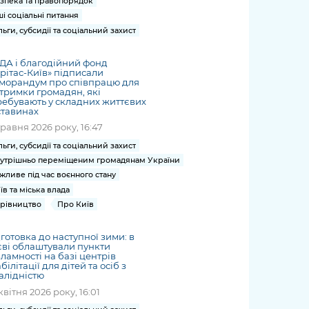
зпека та правопорядок
ші соціальні питання
льги, субсидії та соціальний захист
ДА і благодійний фонд
рітас-Київ» підписали
морандум про співпрацю для
тримки громадян, які
ебувають у складних життєвих
ставинах
травня 2026 року, 16:47
льги, субсидії та соціальний захист
утрішньо переміщеним громадянам України
жливе під час воєнного стану
їв та міська влада
рівництво
Про Київ
готовка до наступної зими: в
ві облаштували пункти
ламності на базі центрів
білітації для дітей та осіб з
алідністю
квітня 2026 року, 16:01