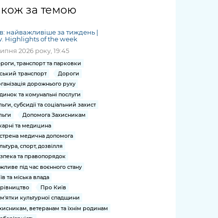
жет
Річні звіти
Києва
журналіст
міській військовій
coverage
акож за темою
Портал послуг
док
и та
ський
адміністрації
of
нтр
Гендерна політика
Публічні
рження
и від
запит /
hospitals
в: найважливіше за тиждень |
Міський застосунок Київ
дашборди
ь, дій чи
 /
«Ініціатива
Submitting
v. Highlights of the week
at work
Безбар'єрність
Цифровий
яльності
ribe
«Партнерство
a media
липня 2026 року, 19:45
under
рядників
«Відкритий Уряд» –
request
martial law
роги, транспорт та парковки
Київська міська військова
Важливе під час
мації
unce
місцевий рівень»
ський транспорт
Дороги
адміністрація
воєнного стану
s
Контакти
ганізація дорожнього руху
 про
Важливе під час
the
для медіа
динок та комунальні послуги
цювання
воєнного стану
льги, субсидії та соціальний захист
/ Contacts
ів на
льги
Допомога Захисникам
for mass
чну
карні та медицина
media
рмацію
стрена медична допомога
льтура, спорт, дозвілля
зпека та правопорядок
жливе під час воєнного стану
їв та міська влада
рівництво
Про Київ
м'ятки культурної спадщини
хисникам, ветеранам та їхнім родинам