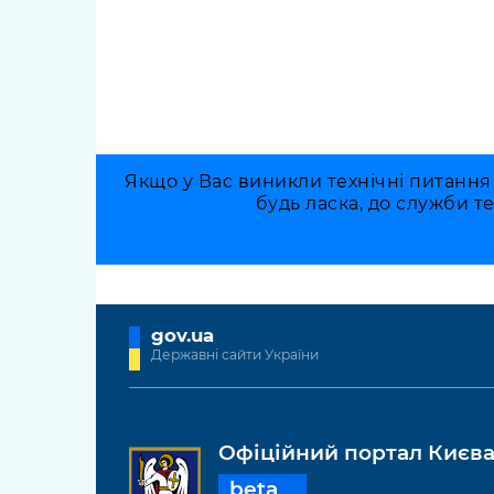
Якщо у Вас виникли технічні питання
будь ласка, до служби т
gov.ua
Державні сайти України
Офіційний портал Києв
beta