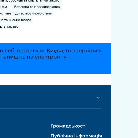
льги, субсидії та соціальний захист
м'ям
Безпека та правопорядок
жливе під час воєнного стану
їв та міська влада
рівництво
веб-порталу м. Києва, то зверніться,
о напишіть на електронну
Громадськості
Публічна інформація