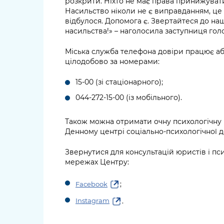
розкрити. Ніхто не має права принижуват
Насильство ніколи не є виправданням, це –
відбулося. Допомога є. Звертайтеся до наш
насильства!» – наголосила заступниця го
Міська служба телефона довіри працює аб
цілодобово за номерами:
15-00 (зі стаціонарного);
044-272-15-00 (із мобільного).
Також можна отримати очну психологічну
Денному центрі соціально-психологічної д
Звернутися для консультацій юристів і пс
мережах Центру:
;
Facebook
.
Instagram