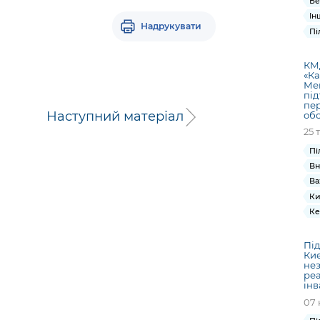
Бе
Ін
Надрукувати
Пі
КМ
«Ка
Ме
під
пер
Наступний матеріал
об
25 
Пі
Вн
Ва
Ки
Ке
Під
Киє
нез
реа
інв
07 