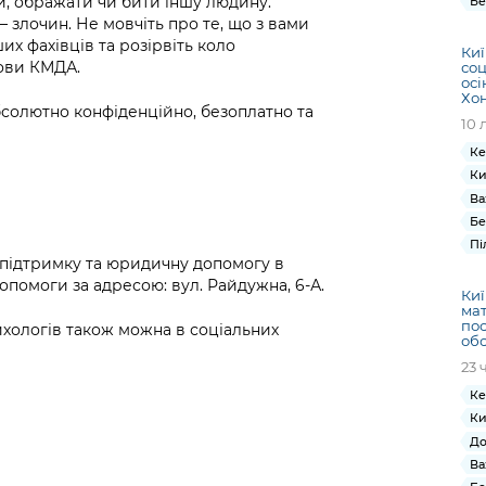
и, ображати чи бити іншу людину.
Бе
 злочин. Не мовчіть про те, що з вами
их фахівців та розірвіть коло
Киї
лови КМДА.
соц
осі
Хо
солютно конфіденційно, безоплатно та
10 
Ке
Ки
Ва
Бе
Пі
 підтримку та юридичну допомогу в
опомоги за адресою: вул. Райдужна, 6-А.
Киї
мат
пос
ихологів також можна в соціальних
обс
23 
Ке
Ки
До
Ва