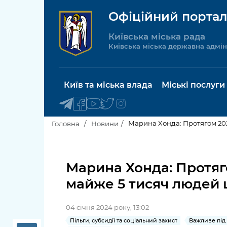
Офіційний портал
Київська міська рада
Київська міська державна адмін
Київ та міська влада
Міські послуги
Марина Хонда: Протягом 20
Головна
Новини
Київський міський голова
Будинок 
послуги
Марина Хонда: Протяг
Київська міська рада
майже 5 тисяч людей
Пільги, су
Про Київ
соціальн
04 січня 2024 року, 13:02
Керівництво КМДА
Паспорт, 
Пільги, субсидії та соціальний захист
Важливе під 