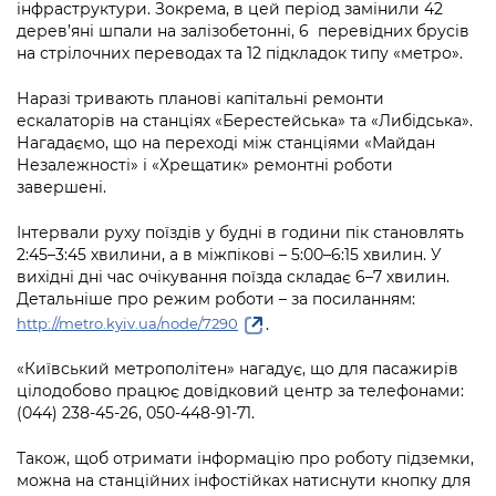
Підприємства, установи, організації
інфраструктури. Зокрема, в цей період замінили 42
Уряд» – місцевий рівень»
Про відкриті дані
дерев’яні шпали на залізобетонні, 6 перевідних брусів
Портал Захисників та Захисниць
на стрілочних переводах та 12 підкладок типу «метро».
Kyiv International Relations
Важливе під час воєнного стану
Портал даних Києва
Безбар'єрність
Наразі тривають планові капітальні ремонти
Річні звіти
Публічні дашборди
ескалаторів на станціях «Берестейська» та «Либідська».
Портал послуг
Нагадаємо, що на переході між станціями «Майдан
Гендерна політика
Незалежності» і «Хрещатик» ремонтні роботи
Міський застосунок Київ Цифровий
завершені.
Безбар'єрність
Важливе під час воєнного стану
Інтервали руху поїздів у будні в години пік становлять
Київська міська військова адміністрація
2:45–3:45 хвилини, а в міжпікові – 5:00–6:15 хвилин. У
вихідні дні час очікування поїзда складає 6–7 хвилин.
Детальніше про режим роботи – за посиланням:
.
http://metro.kyiv.ua/node/7290
«Київський метрополітен» нагадує, що для пасажирів
цілодобово працює довідковий центр за телефонами:
(044) 238-45-26, 050-448-91-71.
Також, щоб отримати інформацію про роботу підземки,
можна на станційних інфостійках натиснути кнопку для