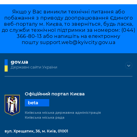
Якщо у Вас виникли технічні питання або
побажання з приводу доопрацювання Єдиного
веб-порталу м. Києва, то зверніться, будь ласка,
до служби технічної підтримки за номером: (044)
366-80-13 або напишіть на електронну
пошту
support.web@kyivcity.gov.ua
gov.ua
Державні сайти України
Офіційний портал Києва
beta
Київська міська державна адміністрація
Київська міська рада
вул. Хрещатик, 36, м. Київ, 01001