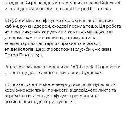
Підприємства, установи, організації
заходів в Києві повідомив заступник голови Київської
Уряд» – місцевий рівень»
Про відкриті дані
Портал Захисників та Захисниць
міської державної адміністрації Петро Пантелеєв.
Kyiv International Relations
Важливе під час воєнного стану
Портал даних Києва
Безбар'єрність
«З суботи ми дезінфікуємо сходові клітини, ліфтові
Річні звіти
кабіни, ручки дверей, сходові перила тощо. Ця робота
Публічні дашборди
не припиняється керуючими компаніями, адже ми
Портал послуг
усвідомлюємо як важливо дотримуватись
Гендерна політика
елементарних санітарних правил та вказівок
Міський застосунок Київ Цифровий
епідеміологів, Держпродспоживслужби», – сказав
Безбар'єрність
Петро Пантелеєв.
Важливе під час воєнного стану
Київська міська військова адміністрація
Він також закликав керівників ОСББ та ЖБК провести
аналогічну дезінфекцію в житлових будинках:
«Вже завтра ви можете звернутись до комунальних
керуючих компаній, принести відповідного листа та
отримати на місці дезінфікуючі речовини та
роз’яснення щодо користування».