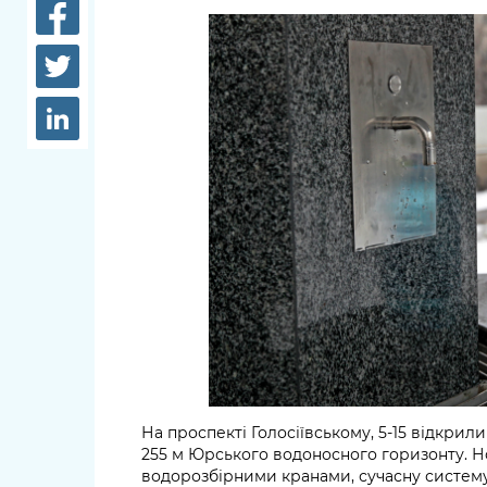
довідки
Структура
Лікарні 
Рішення та розпорядження
Освіта та
Проєкти розпоряджень, що
заклади
перебувають на погодженні
КМВА
Дороги, 
парковки
Навколи
середови
На проспекті Голосіївському, 5-15 відкр
255 м Юрського водоносного горизонту. Н
водорозбірними кранами, сучасну систему