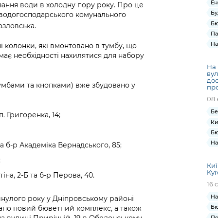
Ен
зання води в холодну пору року. Про це
Бу
 водогосподарського комунального
Бю
озловська.
Па
На
 колонки, які вмонтовано в тумбу, що
емає необхідності нахилятися для набору
На 
вул
дос
тумбами та кнопками) вже збудовано у
про
08 
Бе
. Григоренка, 14;
Ки
Бю
На
а б‑р Академіка Вернадського, 85;
;
Киї
Kyi
іна, 2-Б та б-р Перова, 40.
16 
На
нулого року у Дніпровському районі
Бю
ано новий бюветний комплекс, а також
По