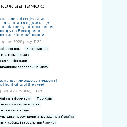
жет
Річні звіти
Києва
журналіст
міській військовій
coverage
акож за темою
Портал послуг
док
и та
ський
адміністрації
of
нтр
Гендерна політика
Публічні
рження
и від
запит /
hospitals
 незалежні соціологічні
Міський застосунок Київ
дашборди
ь, дій чи
 /
«Ініціатива
Submitting
лідження засвідчили, що
at work
Безбар'єрність
Цифровий
яни підтримують оновлення
яльності
ribe
«Партнерство
a media
under
стору на Бессарабці –
рядників
«Відкритий Уряд» –
лентин Мондриївський
request
martial law
Київська міська військова
Важливе під час
мації
unce
місцевий рівень»
червня 2026 року, 11:32
адміністрація
воєнного стану
s
Контакти
збар'єрність
Керівництво
 про
Важливе під час
the
для медіа
їв та міська влада
цювання
воєнного стану
вети та фонтани
/ Contacts
ів на
вколишнє середовище міста
for mass
чну
media
рмацію
в: найважливіше за тиждень |
v. Highlights of the week
травня 2026 року, 19:28
блічна інформація
Про Київ
ївський міський голова
їв та міська влада
утрішньо переміщеним громадянам України
льги, субсидії та соціальний захист