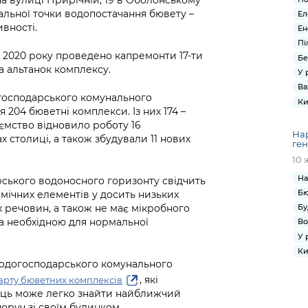
 вулиці Прирічній, 19 в Оболонському
альної точки водопостачання бювету –
Ел
вності.
Ен
Пі
 2020 року проведено капремонти 17-ти
Бе
а альтанок комплексу.
У 
Ва
огосподарського комунального
Ки
204 бюветні комплекси. Із них 174 –
иємство відновило роботу 16
Нар
столиці, а також збудували 11 нових
ген
10 
На
ського водоносного горизонту свідчить
Бю
імічних елементів у досить низьких
Бу
х речовин, а також не має мікробного
та необхідною для нормальної
Во
У 
Ки
 водогосподарського комунального
, які
арту бюветних комплексів
ець може легко знайти найближчий
оруч зі своїм будинком.