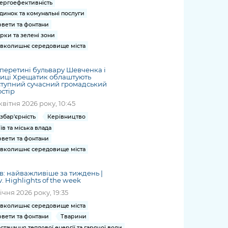
ергоефективність
динок та комунальні послуги
вети та фонтани
рки та зелені зони
вколишнє середовище міста
перетині бульвару Шевченка і
иці Хрещатик облаштують
тупний сучасний громадський
стір
квітня 2026 року, 10:45
збар'єрність
Керівництво
їв та міська влада
вети та фонтани
вколишнє середовище міста
в: найважливіше за тиждень |
v. Highlights of the week
січня 2026 року, 19:35
вколишнє середовище міста
вети та фонтани
Тварини
стачання теплової енергії та гарячої води