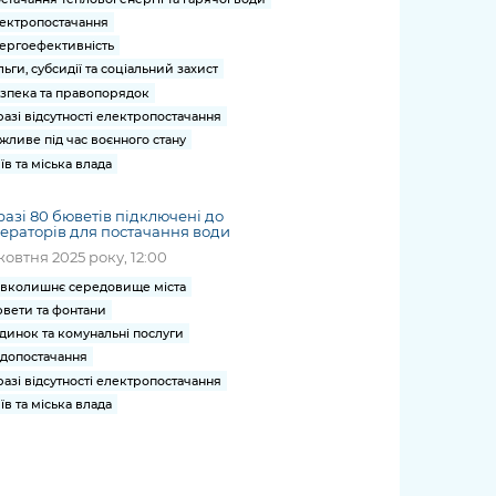
ектропостачання
ергоефективність
льги, субсидії та соціальний захист
зпека та правопорядок
разі відсутності електропостачання
жливе під час воєнного стану
їв та міська влада
азі 80 бюветів підключені до
ераторів для постачання води
жовтня 2025 року, 12:00
вколишнє середовище міста
вети та фонтани
динок та комунальні послуги
допостачання
разі відсутності електропостачання
їв та міська влада