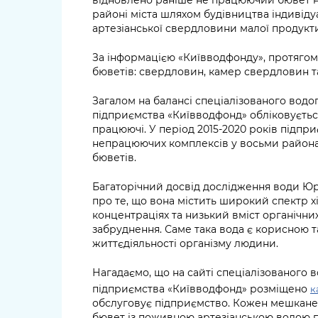
відновлено раніше не працюючий бювет на
районі міста шляхом будівництва індивіду
артезіанської свердловини малої продукти
За інформацією «Київводфонду», протягом
бюветів: свердловин, камер свердловин т
Загалом на балансі спеціалізованого вод
підприємства «Київводфонд» обліковується 
працюючі. У період 2015-2020 років підпр
непрацюючих комплексів у восьми районах 
бюветів.
Багаторічний досвід дослідження води Юр
про те, що вона містить широкий спектр х
концентраціях та низький вміст органічни
забруднення. Саме така вода є корисною 
життєдіяльності організму людини.
Нагадаємо, що на сайті спеціалізованого
підприємства «Київводфонд» розміщено
к
обслуговує підприємство. Кожен мешкан
бювет із поживною артезіанською водою п