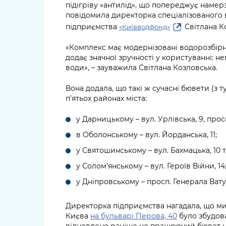
підігріву «антилід», що попереджує намер
повідомила директорка спеціалізованого
підприємства
Світлана К
«Київводфонд»
«Комплекс має модернізовані водорозбірні
додає значної зручності у користуванні: н
води», – зауважила Світлана Козловська.
Вона додала, що такі ж сучасні бювети (з 
п’ятьох районах міста:
у Дарницькому – вул. Урлівська, 9, просп
в Оболонському – вул. Йорданська, 11;
у Святошинському – вул. Бахмацька, 10 т
у Солом’янському – вул. Героїв Війни, 14
у Дніпровському – просп. Генерала Ватут
Директорка підприємства нагадала, що ми
Києва
на бульварі Перова, 40
було збудов