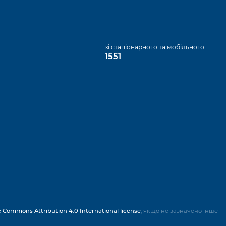
а
зі стаціонарного та мобільного
1551
e Commons Attribution 4.0 International license
, якщо не зазначено інше