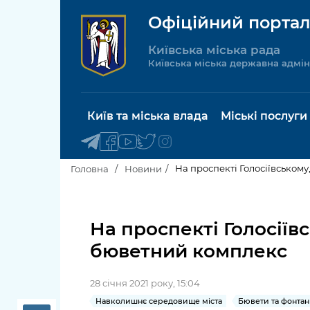
Офіційний портал
Київська міська рада
Київська міська державна адмін
Київ та міська влада
Міські послуги
На проспекті Голосіївськом
Головна
Новини
Київський міський голова
Будинок 
послуги
На проспекті Голосіїв
Київська міська рада
бюветний комплекс
Пільги, су
Про Київ
соціальн
28 січня 2021 року, 15:04
Керівництво КМДА
Паспорт, 
Навколишнє середовище міста
Бювети та фонта