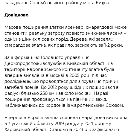
насаджень Солом’янського району міста Києва.
Довідково.
Масове поширення златки ясеневої смарагдової може
становити реальну загрозу повного зникнення ясеня –
однієї з цінних лісових порід. Дерева, які заселяє
смарагдова златка, як правило, засихають за 1-2 роки.
За інформацією Головного управління
Держпродспоживслужби в Київській області, на
території Європейського континенту златка була
вперше виявлена в москві в 2005 році під час
досліджень, що проводяться для з’ясування причин
загибелі ясенів. До 2012 року шкідник поширився в
радіусі близько 250 км навколо москви. Наразі
поширення продовжується на північний захід,
наближаючись до кордонів із Європейським Союзом.
Вперше в Україні златка ясенева смарагдова виявлена
в Луганській області у 2019 році, а у 2021 році – у
Харківській області. Станом на 2023 рік зафіксовано