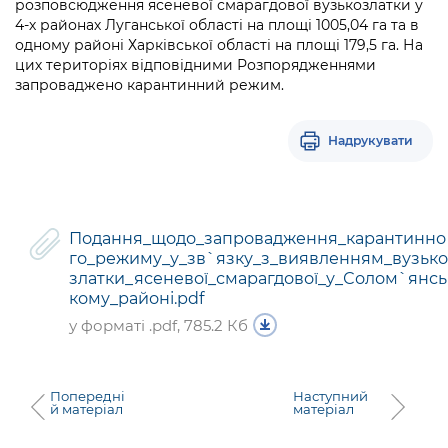
розповсюдження ясеневої смарагдової вузькозлатки у
4-х районах Луганської області на площі 1005,04 га та в
одному районі Харківської області на площі 179,5 га. На
цих територіях відповідними Розпорядженнями
запроваджено карантинний режим.
Надрукувати
Подання_щодо_запровадження_карантинно
го_режиму_у_зв`язку_з_виявленням_вузько
златки_ясеневої_смарагдової_у_Солом`янсь
кому_районі.pdf
у форматі .pdf, 785.2 Кб
Попередні
Наступний
й матеріал
матеріал