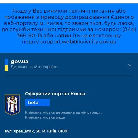
Якщо у Вас виникли технічні питання або
побажання з приводу доопрацювання Єдиного
веб-порталу м. Києва, то зверніться, будь ласка,
до служби технічної підтримки за номером: (044)
366-80-13 або напишіть на електронну
пошту
support.web@kyivcity.gov.ua
gov.ua
Державні сайти України
Офіційний портал Києва
beta
Київська міська державна адміністрація
Київська міська рада
вул. Хрещатик, 36, м. Київ, 01001