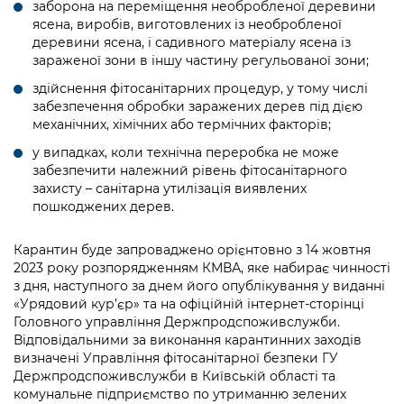
Підприємства, установи, організації
заборона на переміщення необробленої деревини
Уряд» – місцевий рівень»
Про відкриті дані
ясена, виробів, виготовлених із необробленої
Портал Захисників та Захисниць
деревини ясена, і садивного матеріалу ясена із
Kyiv International Relations
Важливе під час воєнного стану
Портал даних Києва
зараженої зони в іншу частину регульованої зони;
Безбар'єрність
Річні звіти
здійснення фітосанітарних процедур, у тому числі
Публічні дашборди
Портал послуг
забезпечення обробки заражених дерев під дією
Гендерна політика
механічних, хімічних або термічних факторів;
Міський застосунок Київ Цифровий
у випадках, коли технічна переробка не може
Безбар'єрність
забезпечити належний рівень фітосанітарного
Важливе під час воєнного стану
захисту – санітарна утилізація виявлених
Київська міська військова адміністрація
пошкоджених дерев.
Карантин буде запроваджено орієнтовно з 14 жовтня
2023 року розпорядженням КМВА, яке набирає чинності
з дня, наступного за днем його опублікування у виданні
«Урядовий кур’єр» та на офіційній інтернет-сторінці
Головного управління Держпродспоживслужби.
Відповідальними за виконання карантинних заходів
визначені Управління фітосанітарної безпеки ГУ
Держпродспоживслужби в Київській області та
комунальне підприємство по утриманню зелених