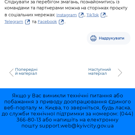
Слідкувати за перебігом змагань, познайомитись із
командами та партнерами можна на сторінках проєкту
в соціальних мережах:
,
,
Instagram
TikTok
та
.
Telegram
Facebook
Надрукувати
Попередні
Наступний
й матеріал
матеріал
Якщо у Вас виникли технічні питання або
побажання з приводу доопрацювання Єдиного
веб-порталу м. Києва, то зверніться, будь ласка,
до служби технічної підтримки за номером: (044)
366-80-13 або напишіть на електронну
пошту
support.web@kyivcity.gov.ua