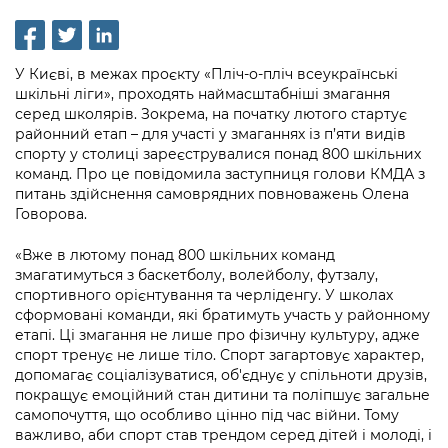
інформації
Рішення та розпорядження
Освіта та навчальні заклади
Громадська експертиза
Медіагалерея
Інформація з обмеженим доступом
Портал Послуг
Проєкти розпоряджень, що
Дороги, транспорт та парковки
Громадський бюджет
Підписатися на новини та анонси від
У Києві, в межах проєкту «Пліч-о-пліч всеукраїнські
перебувають на погодженні КМВА
Подати запит онлайн
КМДА / Subscribe to announcements
шкільні ліги», проходять наймасштабніші змагання
Навколишнє середовище міста
Консультації з громадськістю
from the KCSA
серед школярів. Зокрема, на початку лютого стартує
Рішення Київради
Проекти нормативно-правових та
районний етап – для участі у змаганнях із п’яти видів
Містобудування та земельні ділянки
Громадська рада
інших актів
Порядок акредитації медіа /
спорту у столиці зареєструвалися понад 800 шкільних
Контактна інформація
команд. Про це повідомила заступниця голови КМДА з
Accreditation process
Культура, спорт, дозвілля
Петиції
Нормативна база
питань здійснення самоврядних повноважень Олена
Графік роботи та прийому громадян
Говорова.
Подати журналістський запит /
Бізнес та ліцензування
Відкритий бюджет
Питання і відповіді про публічну
Submitting a media request
Вакансії
«Вже в лютому понад 800 шкільних команд
інформацію
Фінанси та бюджет
Контактний центр
змагатимуться з баскетболу, волейболу, футзалу,
Зйомки в лікарнях в умовах воєнного
Статистика
спортивного орієнтування та черліденгу. У школах
Порядок оскарження рішень, дій чи
стану / Rules for media coverage of
Безпека та правопорядок
Допомога учасникам АТО
сформовані команди, які братимуть участь у районному
бездіяльності розпорядників інформації
hospitals at work under martial law
Звернення громадян
етапі. Ці змагання не лише про фізичну культуру, адже
Ритуальні послуги
Рада з питань внутрішньо переміщених
спорт тренує не лише тіло. Спорт загартовує характер,
Звіти про опрацювання запитів на
Контакти для медіа / Contacts for mass
Регуляторна діяльність
допомагає соціалізуватися, об'єднує у спільноти друзів,
осіб при Київській міській військовій
публічну інформацію
media
Іноземцям / For foreigners
покращує емоційний стан дитини та поліпшує загальне
адміністрації
Промисловість і наука Києва
самопочуття, що особливо цінно під час війни. Тому
Інформація для споживачів
важливо, аби спорт став трендом серед дітей і молоді, і
Пам'ятки культурної спадщини
«Ініціатива «Партнерство «Відкритий