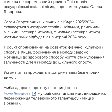
Підприємства, установи, організації
саме на це спрямований проєкт «Пліч-о-пліч
Уряд» – місцевий рівень»
Про відкриті дані
всеукраїнські шкільні ліги», – прокоментувала Олена
Портал Захисників та Захисниць
Говорова.
Kyiv International Relations
Важливе під час воєнного стану
Портал даних Києва
Безбар'єрність
Сезон Спортивних шкільних ліг Києва 2023/2024
Річні звіти
Публічні дашборди
складається з чотирьох етапів (шкільний, районний,
Портал послуг
міський і всеукраїнський), фінальна (всеукраїнська)
Гендерна політика
частина яких відбудеться в червні 2024 року.
Міський застосунок Київ Цифровий
Безбар'єрність
Проєкт спрямований на розвиток фізичної культури і
Важливе під час воєнного стану
спорту в Києві, формування в молоді свідомої
Київська міська військова адміністрація
мотивації до здорового способу життя, стимулювання
залученості дітей і молоді до шкільного спорту.
Усі змагання проходять із дотриманням безпекових
вимог.
Амбасадоркою проєкту в столиці стала
– українська танцівниця, викладачка,
Ілона Гвоздьова
переможниця телевізійного талант-шоу «Танці з
зірками».