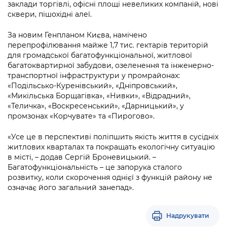
Підприємства, установи, організації
заклади торгівлі, офісні площі невеликих компаній, нові
Уряд» – місцевий рівень»
Про відкриті дані
сквери, пішохідні алеї.
Портал Захисників та Захисниць
Kyiv International Relations
Важливе під час воєнного стану
Портал даних Києва
За новим Генпланом Києва, намічено
Безбар'єрність
перепрофілювання майже 1,7 тис. гектарів територій
Річні звіти
Публічні дашборди
для громадської багатофункціональної, житлової
Портал послуг
багатоквартирної забудови, озеленення та інженерно-
Гендерна політика
транспортної інфраструктури у промрайонах:
Міський застосунок Київ Цифровий
«Подільсько-Куренівський», «Дніпровський»,
Безбар'єрність
«Микільська Борщагівка», «Нивки», «Відрадний»,
Важливе під час воєнного стану
«Теличка», «Воскресенський», «Дарницький», у
Київська міська військова адміністрація
промзонах «Корчувате» та «Пирогово».
«Усе це в перспективі поліпшить якість життя в сусідніх
житлових кварталах та покращать екологічну ситуацію
в місті, – додав Сергій Броневицький. –
Багатофункціональність – це запорука сталого
розвитку, коли скорочення однієї з функцій району не
означає його загальний занепад».
Надрукувати