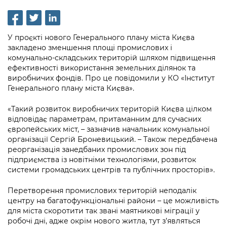
інформації
Рішення та розпорядження
Освіта та навчальні заклади
Громадська експертиза
Медіагалерея
Інформація з обмеженим доступом
Портал Послуг
Проєкти розпоряджень, що
Дороги, транспорт та парковки
Громадський бюджет
Підписатися на новини та анонси від
У проєкті нового Генерального плану міста Києва
перебувають на погодженні КМВА
Подати запит онлайн
КМДА / Subscribe to announcements
закладено зменшення площі промислових і
Навколишнє середовище міста
Консультації з громадськістю
from the KCSA
комунально-складських територій шляхом підвищення
Рішення Київради
Проекти нормативно-правових та
ефективності використання земельних ділянок та
Містобудування та земельні ділянки
Громадська рада
інших актів
Порядок акредитації медіа /
виробничих фондів. Про це повідомили у КО «Інститут
Контактна інформація
Генерального плану міста Києва».
Accreditation process
Культура, спорт, дозвілля
Петиції
Нормативна база
Графік роботи та прийому громадян
«Такий розвиток виробничих територій Києва цілком
Подати журналістський запит /
Бізнес та ліцензування
Відкритий бюджет
Питання і відповіді про публічну
відповідає параметрам, притаманним для сучасних
Submitting a media request
Вакансії
європейських міст, – зазначив начальник комунальної
інформацію
Фінанси та бюджет
Контактний центр
організації Сергій Броневицький. – Також передбачена
Зйомки в лікарнях в умовах воєнного
Статистика
реорганізація занедбаних промислових зон під
Порядок оскарження рішень, дій чи
стану / Rules for media coverage of
Безпека та правопорядок
Допомога учасникам АТО
підприємства із новітніми технологіями, розвиток
бездіяльності розпорядників інформації
hospitals at work under martial law
Звернення громадян
системи громадських центрів та публічних просторів».
Ритуальні послуги
Рада з питань внутрішньо переміщених
Звіти про опрацювання запитів на
Контакти для медіа / Contacts for mass
Регуляторна діяльність
Перетворення промислових територій неподалік
осіб при Київській міській військовій
публічну інформацію
media
Іноземцям / For foreigners
центру на багатофункціональні райони – це можливість
адміністрації
Промисловість і наука Києва
для міста скоротити так звані маятникові міграції у
Інформація для споживачів
Пам'ятки культурної спадщини
робочі дні, адже окрім нового житла, тут з’являться
«Ініціатива «Партнерство «Відкритий