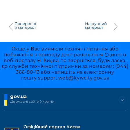
Попередні
Наступний
й матеріал
матеріал
Якщо у Вас виникли технічні питання або
побажання з приводу доопрацювання Єдиного
веб-порталу м. Києва, то зверніться, будь ласка,
до служби технічної підтримки за номером: (044)
366-80-13 або напишіть на електронну
пошту
support.web@kyivcity.gov.ua
gov.ua
Державні сайти України
Офіційний портал Києва