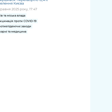
селення Києва
травня 2025 року, 17:47
їв та міська влада
кцинація проти COVID-19
отиепідемічні заходи
карні та медицина