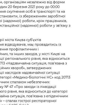
м, організаціям незалежно від форми
один 20 березня 2021 року до 00:00
ння скупчення осіб в транспорті та на
становити, із збереженням заробітної
 (надомної) роботи, крім працівників,
анційної (надомної) роботи у зв’язку з
рії міста Києва суб’єктів
 відвідувачів, має провадитись із
ння профілактичних і
их, та інших заходів, у місті Києві на
ації регіонального рівня, яка відноситься
713 «Надзвичайна ситуація, пов’язана з
ійних хвороб», затверджених
ії наслідків надзвичайної ситуації
тегорії «Медико-біологічні НС» код 20713
мічним спалахом небезпечних
у № 47 «Про заходи із ліквідації
ого рівня, яка відноситься до категорії
айна ситуація, пов’язана з епідемічним
 – спалах гострої респіраторної