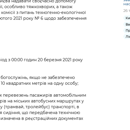
Києва надавати своєчасно допомогу
на
ії, особливо тяжкохворих, а також
26 
комісії з питань техногенно-екологічної
лютого 2021 року № 6 щодо забезпечення
Ки
Ва
Пр
Лі
іод з 00:00 годин 20 березня 2021 року
и богослужінь, якщо не забезпечено
10 квадратних метрів на одну особу;
них перевезень пасажирів автомобільним
ів на міських автобусних маршрутах у
 (трамвай, тролейбус) транспорті, в
для сидіння, що передбачена технічною
визначена в реєстраційних документах