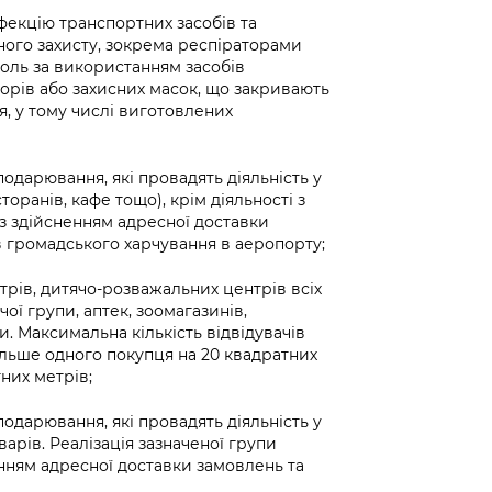
нфекцію транспортних засобів та
ного захисту, зокрема респіраторами
роль за використанням засобів
торів або захисних масок, що закривають
я, у тому числі виготовлених
подарювання, які провадять діяльність у
оранів, кафе тощо), крім діяльності з
з здійсненням адресної доставки
в громадського харчування в аеропорту;
трів, дитячо-розважальних центрів всіх
ої групи, аптек, зоомагазинів,
ми. Максимальна кількість відвідувачів
льше одного покупця на 20 квадратних
них метрів;
подарювання, які провадять діяльність у
арів. Реалізація зазначеної групи
нням адресної доставки замовлень та