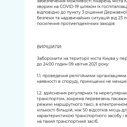
забезпечення можливості лікарень міста 
хворим на COVID-19 шляхом їх госпіталізац
відповідно до пункту 3 рішення Державної 
безпеки та надзвичайних ситуацій від 23 
посилення протиепідемічних заходів
ВИРІШИЛИ:
Заборонити на території міста Києва у пер
до 24:00 годин 09 квітня 2021 року:
1.1. проведення релігійними організаціям
наявності в споруді, приміщенні не менше 
1.2. здійснення регулярних та нерегуляр
транспортом, зокрема перевезень пасажир
режимі маршрутного таксі, в електричному
кількості більшій, ніж 50 відсотків місць 
характеристикою транспортного засобу і 
на такий транспортний засіб.