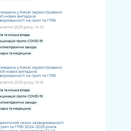
тиждень у Києві зареєстровано
45 нових випадків
ворюваності на грип та ГРВІ
жовтня 2025 року, 14:10
їв та міська влада
кцинація проти COVID-19
отиепідемічні заходи
карні та медицина
тиждень у Києві зареєстровано
149 нових випадків
ворюваності на грип та ГРВІ
жовтня 2025 року, 15:16
їв та міська влада
кцинація проти COVID-19
отиепідемічні заходи
карні та медицина
демічний сезон захворюваності
грип та ГРВІ 2024–2025 років
ершився: перехворіло 12,4%