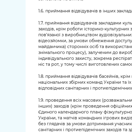
1.6. приймання відвідувачів в інших заклад
1.7. приймання відвідувачів закладами ку
заходів, крім роботи історико-культурних 
пов’язаної з виробництвом аудіовізуальних
відеозйомки, за умови обмеження доступу
майданчика) сторонніх осіб та використан
знімального процесу), залученим до вироб
індивідуального захисту, зокрема респіра
ніс та рот, у тому числі виготовлених само
1.8. приймання відвідувачів басейнів, крі
національних збірних команд України та 
відповідних санітарних і протиепідемічних 
1.9. проведення всіх масових (розважальни
інших) заходів (крім проведення офіційни
Єдиного календарного плану фізкультурно
України, та матчів командних ігрових вид
без глядачів за умови дотримання учасник
санітарних і протиепідемічних заходів та