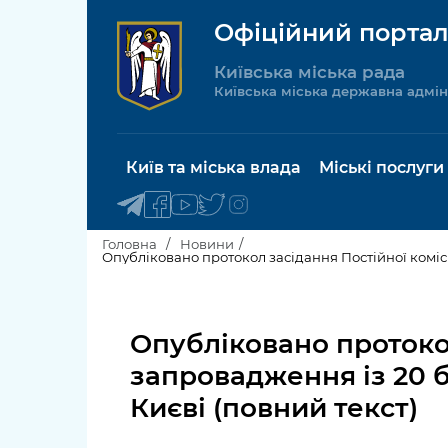
Офіційний портал
Київська міська рада
Київська міська державна адмін
Київ та міська влада
Міські послуги
Головна
Новини
Опубліковано протокол засідання Постійної коміс
Київський міський голова
Будинок 
послуги
Опубліковано протокол
Київська міська рада
Пільги, су
запровадження із 20 
Про Київ
соціальн
Києві (повний текст)
Керівництво КМДА
Паспорт, 