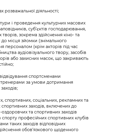
ах розважальної діяльності;
льтури і проведення культурних масових
заповідників, суб’єктів господарювання,
 творів, зокрема здійснення кіно- та
 до місця зйомки (знімального
ня персоналом (крім акторів під час
ництва аудіовізуального твору, засобів
торів або захисних масок, що закривають
стійно;
м відвідування спортсменами
їх тренерами за умови дотримання
заходів;
х, спортивних, соціальних, рекламних та
х спортивних заходів, включених до
-оздоровчих та спортивних заходів
ів спорту професійних спортивних клубів
ами таких заходів відповідних
 здійснення обов’язкового щоденного