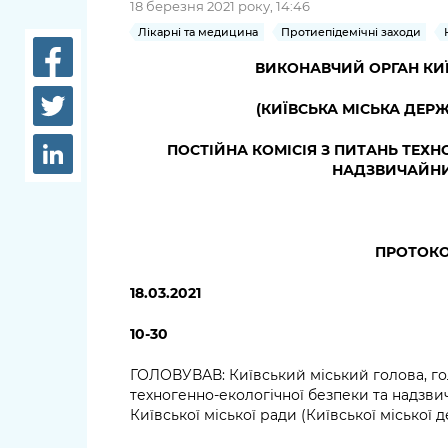
18 березня 2021 року, 14:46
довідки
Структура
Лікарні та медицина
Протиепідемічні заходи
Лікарні 
Рішення та розпорядження
ВИКОНАВЧИЙ ОРГАН КИЇ
Освіта та
(КИЇВСЬКА МІСЬКА ДЕР
Проєкти розпоряджень, що
заклади
перебувають на погодженні
ПОСТІЙНА КОМІСІЯ З ПИТАНЬ ТЕХН
КМВА
Дороги, 
НАДЗВИЧАЙНИ
парковки
Навколи
середови
ПРОТОКО
18.03.2021
10-30
ГОЛОВУВАВ: Київський міський голова, гол
техногенно-екологічної безпеки та надзв
Київської міської ради (Київської міської 