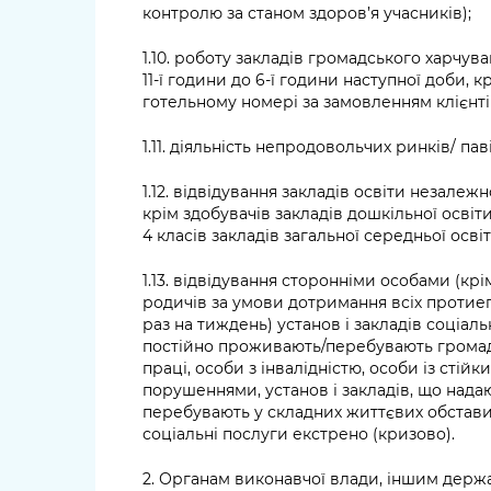
контролю за станом здоров’я учасників);
1.10. роботу закладів громадського харчува
11-ї години до 6-ї години наступної доби, 
готельному номері за замовленням клієнті
1.11. діяльність непродовольчих ринків/ пав
1.12. відвідування закладів освіти незалеж
крім здобувачів закладів дошкільної освіти,
4 класів закладів загальної середньої освіт
1.13. відвідування сторонніми особами (крім
родичів за умови дотримання всіх протиеп
раз на тиждень) установ і закладів соціаль
постійно проживають/перебувають громадя
праці, особи з інвалідністю, особи із сті
порушеннями, установ і закладів, що надаю
перебувають у складних життєвих обставина
соціальні послуги екстрено (кризово).
2. Органам виконавчої влади, іншим держ