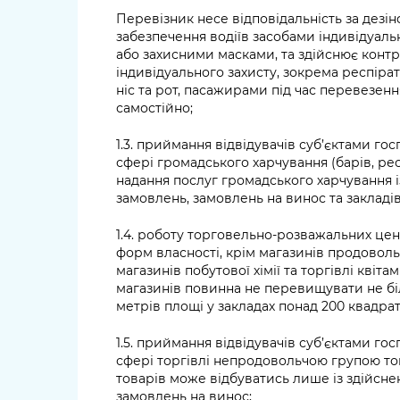
Перевізник несе відповідальність за дезі
забезпечення водіїв засобами індивідуаль
або захисними масками, та здійснює конт
індивідуального захисту, зокрема респіра
ніс та рот, пасажирами під час перевезенн
самостійно;
1.3. приймання відвідувачів суб’єктами гос
сфері громадського харчування (барів, рест
надання послуг громадського харчування і
замовлень, замовлень на винос та закладі
1.4. роботу торговельно-розважальних цен
форм власності, крім магазинів продовольч
магазинів побутової хімії та торгівлі квіта
магазинів повинна не перевищувати не бі
метрів площі у закладах понад 200 квадрат
1.5. приймання відвідувачів суб’єктами гос
сфері торгівлі непродовольчою групою тов
товарів може відбуватись лише із здійсне
замовлень на винос;