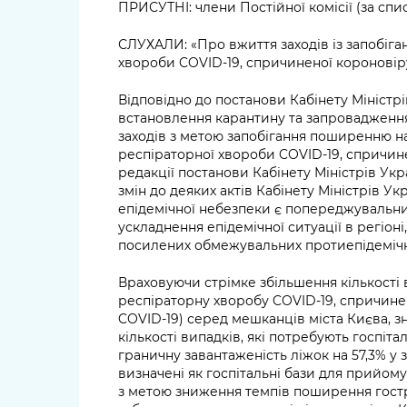
ПРИСУТНІ: члени Постійної комісії (за сп
СЛУХАЛИ: «Про вжиття заходів із запобіг
хвороби COVID-19, спричиненої короновір
Відповідно до постанови Кабінету Міністрі
встановлення карантину та запровадженн
заходів з метою запобігання поширенню на
респіраторної хвороби COVID-19, спричин
редакції постанови Кабінету Міністрів Укр
змін до деяких актів Кабінету Міністрів У
епідемічної небезпеки є попереджувальни
ускладнення епідемічної ситуації в регіо
посилених обмежувальних протиепідемічн
Враховуючи стрімке збільшення кількості 
респіраторну хворобу COVID-19, спричинен
COVID-19) серед мешканців міста Києва, з
кількості випадків, які потребують госпіталі
граничну завантаженість ліжок на 57,3% у з
визначені як госпітальні бази для прийому 
з метою зниження темпів поширення гостр