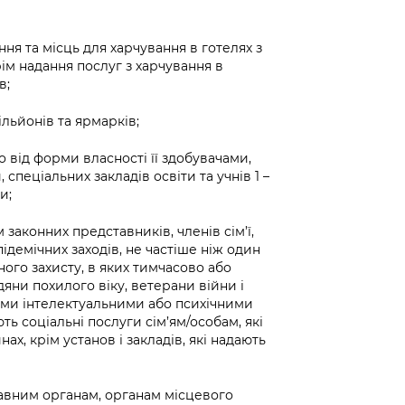
ння та місць для харчування в готелях з
крім надання послуг з харчування в
в;
ільйонів та ярмарків;
но від форми власності її здобувачами,
 спеціальних закладів освіти та учнів 1 –
и;
 законних представників, членів сім’ї,
ідемічних заходів, не частіше ніж один
ного захисту, в яких тимчасово або
ни похилого віку, ветерани війни і
йкими інтелектуальними або психічними
ть соціальні послуги сім’ям/особам, які
х, крім установ і закладів, які надають
авним органам, органам місцевого