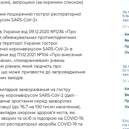
иском), запрошені (за окремим списком)
За 
ання поширенню гострої респіраторної
9 8
усом SARS-CoV-2»
зах
27 
в України від 09.12.2020 №1236 «Про
Ки
я обмежувальних протиепідемічних
Ва
 території України гострої
Пр
еної коронавірусом SARS-CoV-2» в
Лі
аїни від 17.02.2021 №104 «Про внесення
країни», «помаранчевий» рівень
м рівнем, який свідчить про
За 
10 
ні, що може призвести до запровадження
зах
их заходів.
20 
Ки
випадків захворювання на гостру
Ва
у коронавірусом SARS-CoV-2 (далі -
начне зростання серед захворілих
Пр
зації (до 76,7 на 100 тисяч населення),
Лі
акладах охорони здоров’я міста, які
хворих та осіб із підозрою на COVID-19,
Епі
ої респіраторної хвороби COVID-19 та
на 
зав