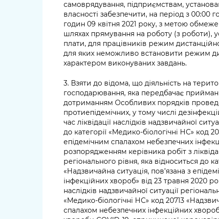
самоврядування, підприємствам, установа
власності забезпечити, на період з 00:00 г
годин 09 квітня 2021 року, з метою обмеже
шляхах прямування на роботу (з роботи), у
плати, для працівників режим дистанційної
для яких неможливо встановити режим дист
характером виконуваних завдань.
3. Взяти до відома, що діяльність на терито
господарювання, яка передбачає приймання
дотриманням Особливих порядків проведе
протиепідемічних, у тому числі дезінфекційн
час ліквідації наслідків надзвичайної ситу
до категорії «Медико-біологічні НС» код 20
епідемічним спалахом небезпечних інфекц
розпорядженням керівника робіт з ліквідац
регіонального рівня, яка відноситься до ка
«Надзвичайна ситуація, пов’язана з епіде
інфекційних хвороб» від 23 травня 2020 рок
наслідків надзвичайної ситуації регіональн
«Медико-біологічні НС» код 20713 «Надзвич
спалахом небезпечних інфекційних хвороб»