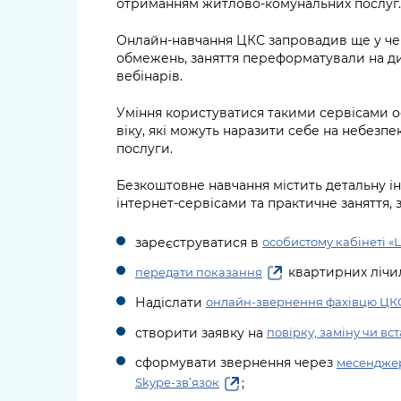
отриманням житлово-комунальних послуг.
Онлайн-навчання ЦКС запровадив ще у черв
обмежень, заняття переформатували на д
вебінарів.
Уміння користуватися такими сервісами 
віку, які можуть наразити себе на небезпе
послуги.
Безкоштовне навчання містить детальну і
інтернет-сервісами та практичне заняття, 
зареєструватися в
особистому кабінеті «
квартирних лічил
передати показання
Надіслати
онлайн-звернення фахівцю ЦК
створити заявку на
повірку, заміну чи в
cформувати звернення через
месендже
;
Skype-зв’язок