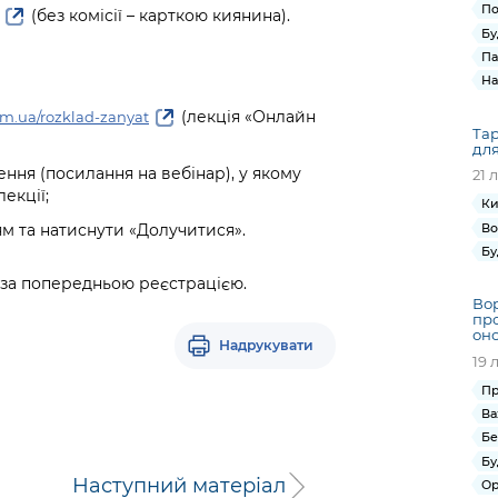
По
(без комісії – карткою киянина).
Бу
Па
На
(лекція «Онлайн
com.ua/rozklad-zanyat
Тар
для
ня (посилання на вебінар), у якому
21 
екції;
Ки
Во
м та натиснути «Долучитися».
Бу
 за попередньою реєстрацією.
Вор
про
оно
Надрукувати
19 
Пр
Ва
Бе
Бу
Наступний матеріал
Ор