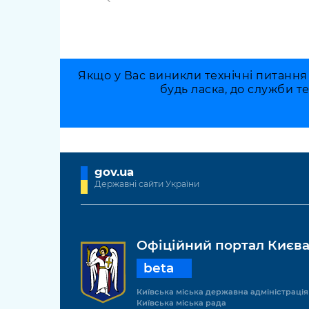
Якщо у Вас виникли технічні питання
будь ласка, до служби т
gov.ua
Державні сайти України
Офіційний портал Києв
beta
Київська міська державна адміністрація
Київська міська рада