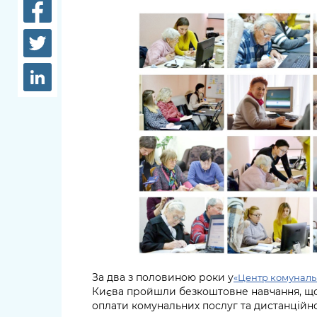
довідки
Структура
Лікарні 
Рішення та розпорядження
Освіта та
Проєкти розпоряджень, що
заклади
перебувають на погодженні
КМВА
Дороги, 
парковки
Навколи
середови
За два з половиною роки у
«Центр комуналь
Києва пройшли безкоштовне навчання, що
оплати комунальних послуг та дистанційно