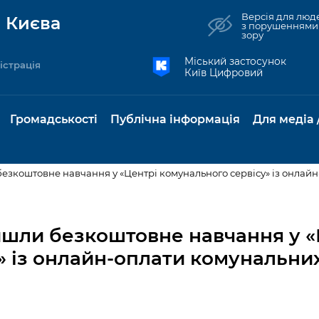
Версія для люд
 Києва
з порушеннями
зору
Міський застосунок
істрація
Київ Цифровий
Громадськості
Публічна інформація
Для медіа 
зкоштовне навчання у «Центрі комунального сервісу» із онлайн
та комунальні
Реєстр громадських
Рішення Київради
Доступ до
Містобудування та
Консультації з
Норм
Нови
об'єднань
публічної
земельні ділянки
громадськістю
база
Анон
шли безкоштовне навчання у «
Контактна інформація
інформації
» із онлайн-оплати комунальни
бсидії та
Громадські слухання
Культура, спорт,
Громадська рад
Питан
Медіа
Графік роботи та прийому
ий захист
Про систему
дозвілля
відпов
рея
Місцеві ініціативи
громадян
Петиції
обліку публічної
публі
свідоцтва та
Бізнес та ліцензування
Підп
інформації
інфо