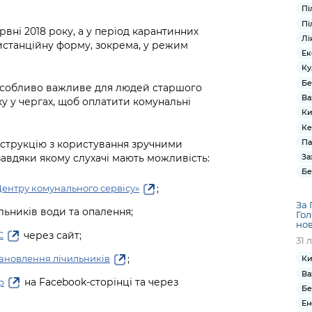
Пі
Пі
ні 2018 року, а у період карантинних
Лі
истанційну форму, зокрема, у режим
Ек
Ку
Бе
особливо важливе для людей старшого
Ва
ку у чергах, щоб оплатити комунальні
Ки
Ке
Па
нструкцію з користування зручними
завдяки якому слухачі мають можливість:
За
Бе
;
Центру комунального сервісу»
За 
ьників води та опалення;
Гол
нов
через сайт;
С
31 
;
становлення лічильників
Ки
Ва
на Facebook-сторінці та через
р
Бе
Ен