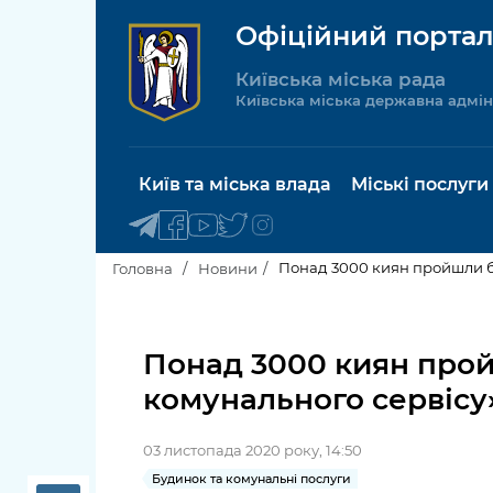
Офіційний портал
Київська міська рада
Київська міська державна адмін
Київ та міська влада
Міські послуги
Понад 3000 киян пройшли бе
Головна
Новини
Київський міський голова
Будинок 
послуги
Понад 3000 киян прой
Київська міська рада
комунального сервісу
Пільги, су
Про Київ
соціальн
03 листопада 2020 року, 14:50
Керівництво КМДА
Паспорт, 
Будинок та комунальні послуги