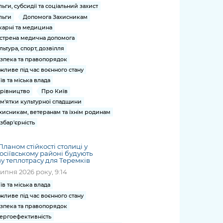
льги, субсидії та соціальний захист
льги
Допомога Захисникам
карні та медицина
стрена медична допомога
льтура, спорт, дозвілля
зпека та правопорядок
жливе під час воєнного стану
їв та міська влада
рівництво
Про Київ
м'ятки культурної спадщини
хисникам, ветеранам та їхнім родинам
збар'єрність
Планом стійкості столиці у
осіївському районі будують
у теплотрасу для Теремків
липня 2026 року, 9:14
їв та міська влада
жливе під час воєнного стану
зпека та правопорядок
ергоефективність