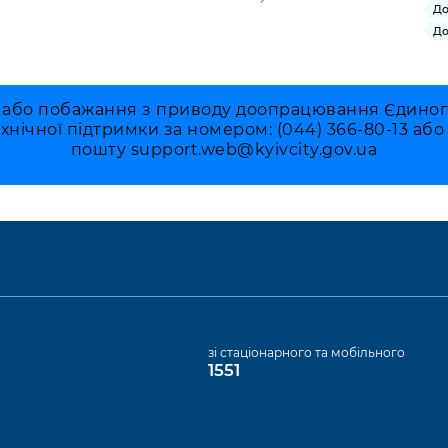
До
До
 або побажання з приводу доопрацювання Єдиного 
ехнічної підтримки за номером: (044) 366-80-13 аб
пошту
support.web@kyivcity.gov.ua
а
зі стаціонарного та мобільного
1551