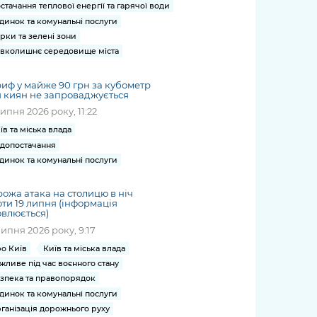
стачання теплової енергії та гарячої води
динок та комунальні послуги
рки та зелені зони
вколишнє середовище міста
иф у майже 90 грн за кубометр
 киян не запроваджується
липня 2026 року, 11:22
їв та міська влада
допостачання
динок та комунальні послуги
ожа атака на столицю в ніч
ти 19 липня (інформація
влюється)
липня 2026 року, 9:17
о Київ
Київ та міська влада
жливе під час воєнного стану
зпека та правопорядок
динок та комунальні послуги
ганізація дорожнього руху