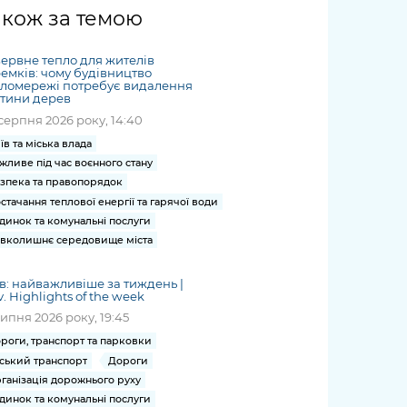
жет
Річні звіти
Києва
журналіст
міській військовій
coverage
акож за темою
Портал послуг
док
и та
ський
адміністрації
of
нтр
Гендерна політика
Публічні
рження
и від
запит /
hospitals
ервне тепло для жителів
Міський застосунок Київ
дашборди
ь, дій чи
 /
«Ініціатива
Submitting
емків: чому будівництво
at work
Безбар'єрність
Цифровий
пломережі потребує видалення
яльності
ribe
«Партнерство
a media
under
тини дерев
рядників
«Відкритий Уряд» –
request
martial law
серпня 2026 року, 14:40
Київська міська військова
Важливе під час
мації
unce
місцевий рівень»
адміністрація
воєнного стану
їв та міська влада
s
Контакти
жливе під час воєнного стану
 про
Важливе під час
the
для медіа
зпека та правопорядок
цювання
воєнного стану
/ Contacts
стачання теплової енергії та гарячої води
ів на
for mass
динок та комунальні послуги
чну
media
вколишнє середовище міста
рмацію
в: найважливіше за тиждень |
v. Highlights of the week
липня 2026 року, 19:45
роги, транспорт та парковки
ський транспорт
Дороги
ганізація дорожнього руху
динок та комунальні послуги